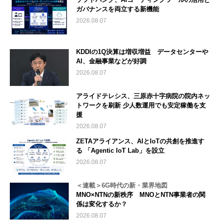
ガバナンスを両立する新機能
2026.08.07
KDDIの1Q決算は増収増益 データセンターや
AI、金融事業などが好調
2026.08.07
アライドテレシス、三原赤十字病院の院内ネッ
トワークを刷新 少人数運用でも安定稼働を支
援
2026.08.07
ZETAアライアンス、AIとIoTの共創を推進す
る 「Agentic IoT Lab」を設立
2026.08.07
＜連載＞6G時代の新・業界地図
MNO×NTNの新秩序 MNOとNTN事業者の関
係は変化するか？
2026.08.07