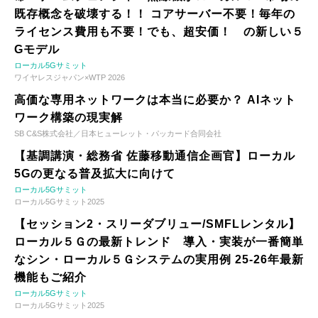
既存概念を破壊する！！ コアサーバー不要！毎年の
ライセンス費用も不要！でも、超安価！ の新しい５
Gモデル
ローカル5Gサミット
ワイヤレスジャパン×WTP 2026
高価な専用ネットワークは本当に必要か？ AIネット
ワーク構築の現実解
SB C&S株式会社／日本ヒューレット・パッカード合同会社
【基調講演・総務省 佐藤移動通信企画官】ローカル
5Gの更なる普及拡大に向けて
ローカル5Gサミット
ローカル5Gサミット2025
【セッション2・スリーダブリュー/SMFLレンタル】
ローカル５Ｇの最新トレンド 導入・実装が一番簡単
なシン・ローカル５Ｇシステムの実用例 25-26年最新
機能もご紹介
ローカル5Gサミット
ローカル5Gサミット2025