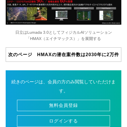
日立はLumada 3.0としてフィジカルAIソリューション
「HMAX（エイチマックス）」を展開する
次のページ HMAXの潜在案件数は2030年に2万件
続きのページは、会員の方のみ閲覧していただけま
す。
無料会員登録
ログインする