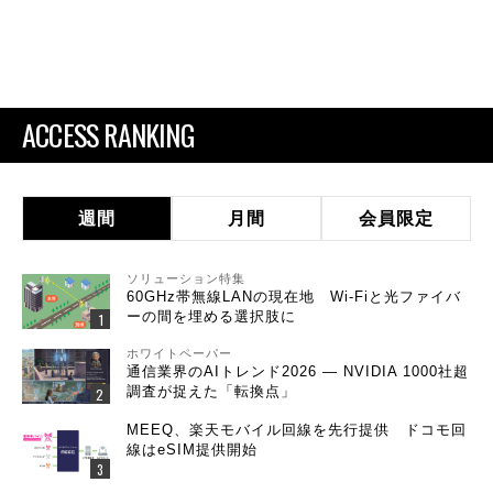
ACCESS RANKING
週間
月間
会員限定
ソリューション特集
60GHz帯無線LANの現在地 Wi-Fiと光ファイバ
ーの間を埋める選択肢に
ホワイトペーパー
通信業界のAIトレンド2026 ― NVIDIA 1000社超
調査が捉えた「転換点」
MEEQ、楽天モバイル回線を先行提供 ドコモ回
線はeSIM提供開始