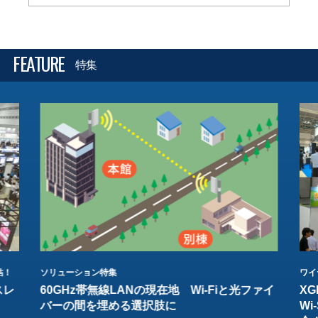
FEATURE
特集
結！
ソリューション特集
ワイ
スレ
60GHz帯無線LANの現在地 Wi-Fiと光ファイ
XG
バーの間を埋める選択肢に
W