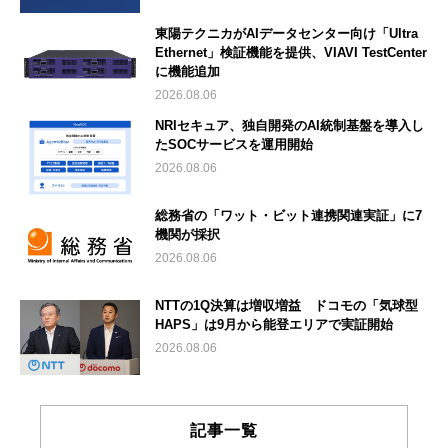
東陽テクニカがAIデータセンター向け「Ultra
Ethernet」検証機能を提供、VIAVI TestCenter
に機能追加
2026.08.06
NRIセキュア、独自開発のAI統制基盤を導入し
たSOCサービスを運用開始
2026.08.06
総務省の「ワット・ビット連携関連実証」に7
機関が採択
2026.08.06
NTTの1Q決算は増収増益 ドコモの「気球型
HAPS」は9月から能登エリアで実証開始
2026.08.06
記事一覧