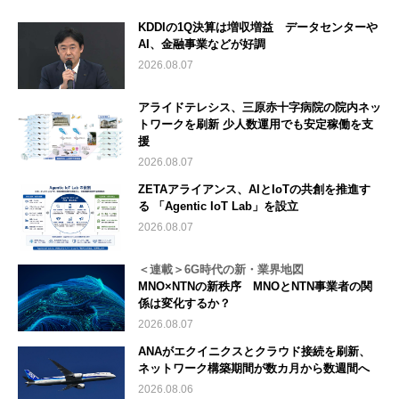
KDDIの1Q決算は増収増益 データセンターや
AI、金融事業などが好調
2026.08.07
アライドテレシス、三原赤十字病院の院内ネッ
トワークを刷新 少人数運用でも安定稼働を支
援
2026.08.07
ZETAアライアンス、AIとIoTの共創を推進す
る 「Agentic IoT Lab」を設立
2026.08.07
＜連載＞6G時代の新・業界地図
MNO×NTNの新秩序 MNOとNTN事業者の関
係は変化するか？
2026.08.07
ANAがエクイニクスとクラウド接続を刷新、
ネットワーク構築期間が数カ月から数週間へ
2026.08.06