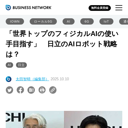
無料会員登録
IOWN
ローカル5G
AI
6G
IoT
通
「世界トップのフィジカルAIの使い
手目指す」 日立のAIロボット戦略
は？
AI
日立
太田智晴（編集部）
2025.10.10