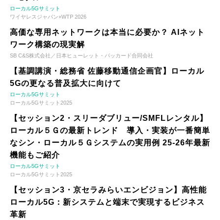
ローカル5Gサミット
ワイヤレスジャパン×WTP 2026
高価な専用ネットワークは本当に必要か？ AIネット
ワーク構築の現実解
SB C&S株式会社／日本ヒューレット・パッカード合同会社
【基調講演・総務省 佐藤移動通信企画官】ローカル
5Gの更なる普及拡大に向けて
ローカル5Gサミット
ローカル5Gサミット2025
【セッション2・スリーダブリュー/SMFLレンタル】
ローカル５Ｇの最新トレンド 導入・実装が一番簡単
なシン・ローカル５Ｇシステムの実用例 25-26年最新
機能もご紹介
ローカル5Gサミット
ローカル5Gサミット2025
【セッション3・京セラみらいエンビジョン】高性能
ローカル5G：新システムと端末で実現するビジネス
革新