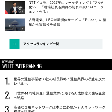
NTTドコモ、2027年にマーケティングを“フルAI
化”へ 「現場社員も納得の切れ味鋭いAIエージ
ェント作る」
古野電気、LEO衛星測位サービス「Pulsar」の衛
星から実信号を受信
アクセスランキング一覧
DOWNLOAD
WHITE PAPER RANKING
世界の通信事業者33社の成長戦略：通信業界の収益を次の
レベルへ
［世界4473社調査］通信業界におけるAI成熟度と先駆企業
の戦略
高価な専用ネットワークは本当に必要か？ AIネットワーク
構築の現実解