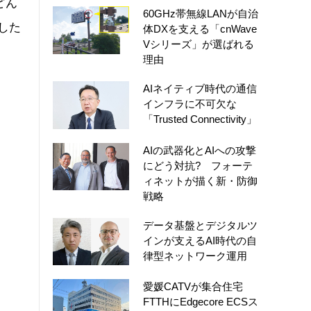
どん
60GHz帯無線LANが自治
した
体DXを支える「cnWave
Vシリーズ」が選ばれる
理由
AIネイティブ時代の通信
インフラに不可欠な
「Trusted Connectivity」
AIの武器化とAIへの攻撃
にどう対抗? フォーテ
ィネットが描く新・防御
戦略
データ基盤とデジタルツ
インが支えるAI時代の自
律型ネットワーク運用
愛媛CATVが集合住宅
FTTHにEdgecore ECSス