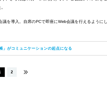
た。
b会議を導入。自席のPCで即座にWeb会議を行えるように
話帳」がコミュニケーションの起点になる
1
2