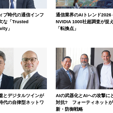
ティブ時代の通信インフ
通信業界のAIトレンド2026
な「Trusted
NVIDIA 1000社超調査が捉
vity」
「転換点」
盤とデジタルツインが
AIの武器化とAIへの攻撃に
I時代の自律型ネットワ
対抗? フォーティネット
新・防御戦略