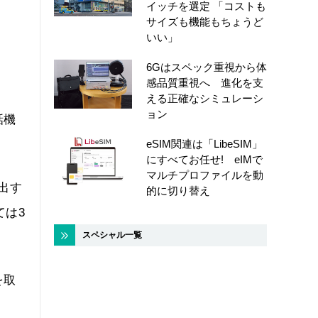
イッチを選定 「コストも
サイズも機能もちょうど
いい」
6Gはスペック重視から体
感品質重視へ 進化を支
える正確なシミュレーシ
ョン
話機
eSIM関連は「LibeSIM」
にすべてお任せ! eIMで
マルチプロファイルを動
出す
的に切り替え
ては3
スペシャル一覧
を取