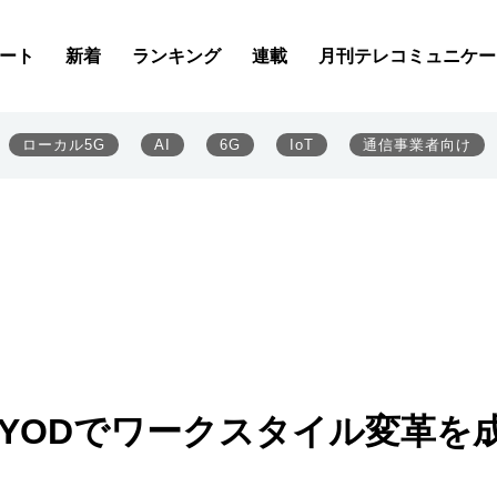
ート
新着
ランキング
連載
月刊テレコミュニケー
ローカル5G
AI
6G
IoT
通信事業者向け
とBYODでワークスタイル変革を