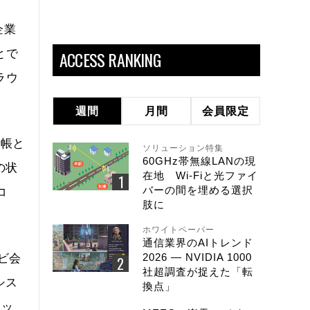
企業
とで
ACCESS RANKING
ラウ
週間
月間
会員限定
話帳と
ソリューション特集
60GHz帯無線LANの現
の状
在地 Wi-Fiと光ファイ
バーの間を埋める選択
コ
肢に
ホワイトペーパー
通信業界のAIトレンド
2026 ― NVIDIA 1000
ビ会
社超調査が捉えた「転
シス
換点」
セッ