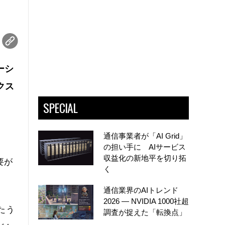
ーシ
クス
SPECIAL
通信事業者が「AI Grid」
の担い手に AIサービス
収益化の新地平を切り拓
要が
く
通信業界のAIトレンド
2026 ― NVIDIA 1000社超
たう
調査が捉えた「転換点」