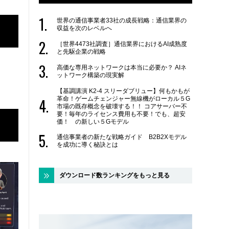
世界の通信事業者33社の成長戦略：通信業界の
収益を次のレベルへ
［世界4473社調査］通信業界におけるAI成熟度
と先駆企業の戦略
高価な専用ネットワークは本当に必要か？ AIネ
ットワーク構築の現実解
【基調講演 K2-4 スリーダブリュー】何もかもが
革命！ゲームチェンジャー無線機がローカル５G
市場の既存概念を破壊する！！ コアサーバー不
要！毎年のライセンス費用も不要！でも、超安
価！ の新しい５Gモデル
通信事業者の新たな戦略ガイド B2B2Xモデル
を成功に導く秘訣とは
ダウンロード数ランキングをもっと見る