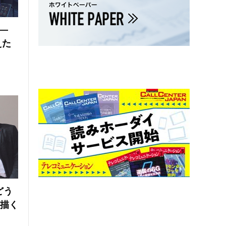
 ―
えた
どう
が描く