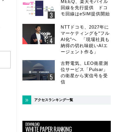
MEEQ、楽天モバイル
回線を先行提供 ドコ
モ回線はeSIM提供開始
し
NTTドコモ、2027年に
マーケティングを“フル
AI化”へ 「現場社員も
納得の切れ味鋭いAIエ
ージェント作る」
古野電気、LEO衛星測
位サービス「Pulsar」
の衛星から実信号を受
信
アクセスランキング一覧
DOWNLOAD
WHITE PAPER RANKING