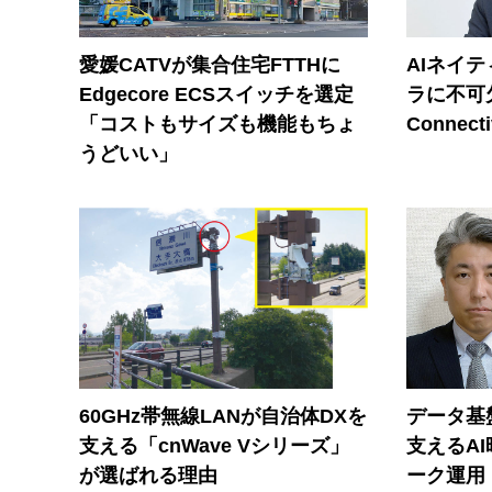
愛媛CATVが集合住宅FTTHに
AIネイ
Edgecore ECSスイッチを選定
ラに不可欠
「コストもサイズも機能もちょ
Connecti
うどいい」
60GHz帯無線LANが自治体DXを
データ基
支える「cnWave Vシリーズ」
支えるA
が選ばれる理由
ーク運用