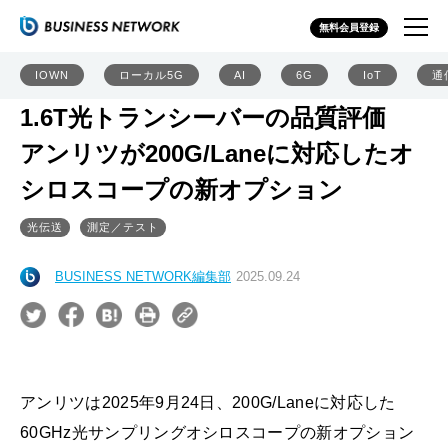
無料会員登録
IOWN
ローカル5G
AI
6G
IoT
通
1.6T光トランシーバーの品質評価
アンリツが200G/Laneに対応したオ
シロスコープの新オプション
光伝送
測定／テスト
BUSINESS NETWORK編集部
2025.09.24
アンリツは2025年9月24日、200G/Laneに対応した
60GHz光サンプリングオシロスコープの新オプション