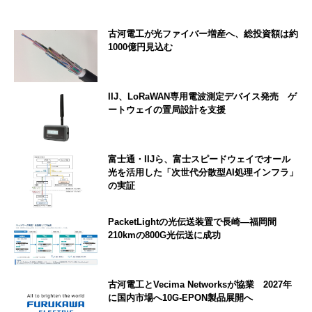
古河電工が光ファイバー増産へ、総投資額は約
1000億円見込む
IIJ、LoRaWAN専用電波測定デバイス発売 ゲ
ートウェイの置局設計を支援
富士通・IIJら、富士スピードウェイでオール
光を活用した「次世代分散型AI処理インフラ」
の実証
PacketLightの光伝送装置で長崎―福岡間
210kmの800G光伝送に成功
古河電工とVecima Networksが協業 2027年
に国内市場へ10G-EPON製品展開へ