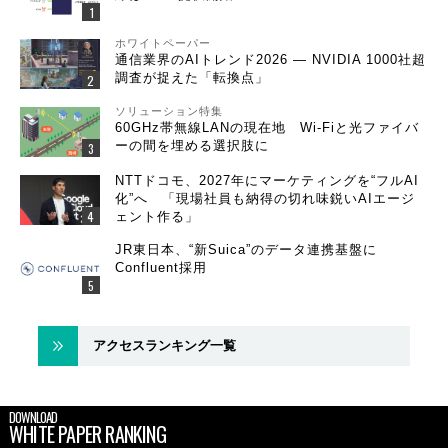
ホワイトペーパー
通信業界のAIトレンド2026 ― NVIDIA 1000社超
調査が捉えた「転換点」
ソリューション特集
60GHz帯無線LANの現在地 Wi-Fiと光ファイバ
ーの間を埋める選択肢に
NTTドコモ、2027年にマーケティングを“フルAI
化”へ 「現場社員も納得の切れ味鋭いAIエージ
ェント作る」
JR東日本、“新Suica”のデータ連携基盤に
Confluent採用
アクセスランキング一覧
DOWNLOAD
WHITE PAPER RANKING