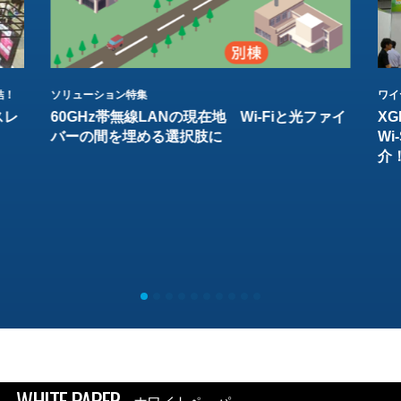
結！
ソリューション特集
ワイ
スレ
60GHz帯無線LANの現在地 Wi-Fiと光ファイ
XG
バーの間を埋める選択肢に
W
介
WHITE PAPER