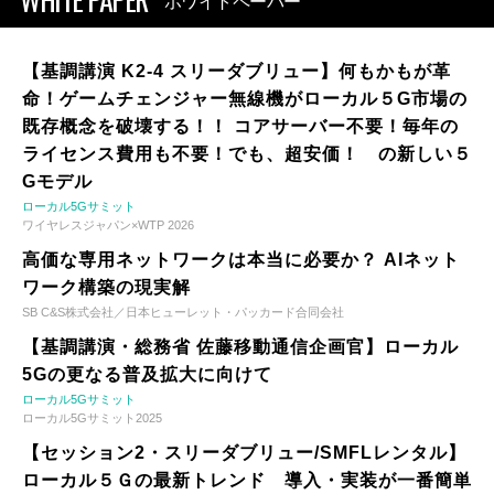
ホワイトペーパー
【基調講演 K2-4 スリーダブリュー】何もかもが革
命！ゲームチェンジャー無線機がローカル５G市場の
既存概念を破壊する！！ コアサーバー不要！毎年の
ライセンス費用も不要！でも、超安価！ の新しい５
Gモデル
ローカル5Gサミット
ワイヤレスジャパン×WTP 2026
高価な専用ネットワークは本当に必要か？ AIネット
ワーク構築の現実解
SB C&S株式会社／日本ヒューレット・パッカード合同会社
【基調講演・総務省 佐藤移動通信企画官】ローカル
5Gの更なる普及拡大に向けて
ローカル5Gサミット
ローカル5Gサミット2025
【セッション2・スリーダブリュー/SMFLレンタル】
ローカル５Ｇの最新トレンド 導入・実装が一番簡単