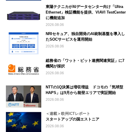
東陽テクニカがAIデータセンター向け「Ultra
Ethernet」検証機能を提供、VIAVI TestCenter
に機能追加
2026.08.06
NRIセキュア、独自開発のAI統制基盤を導入し
たSOCサービスを運用開始
2026.08.06
総務省の「ワット・ビット連携関連実証」に7
機関が採択
2026.08.06
NTTの1Q決算は増収増益 ドコモの「気球型
HAPS」は9月から能登エリアで実証開始
2026.08.06
＜連載＞欧州ICTレポート
スタートアップの国エストニア
2026.08.06