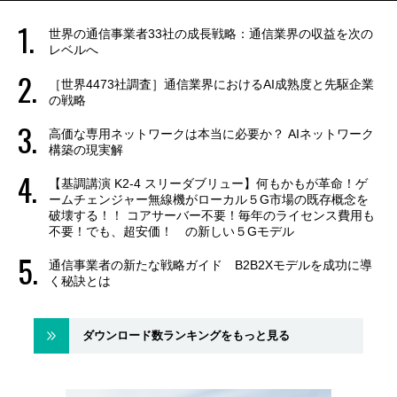
世界の通信事業者33社の成長戦略：通信業界の収益を次の
レベルへ
［世界4473社調査］通信業界におけるAI成熟度と先駆企業
の戦略
高価な専用ネットワークは本当に必要か？ AIネットワーク
構築の現実解
【基調講演 K2-4 スリーダブリュー】何もかもが革命！ゲ
ームチェンジャー無線機がローカル５G市場の既存概念を
破壊する！！ コアサーバー不要！毎年のライセンス費用も
不要！でも、超安価！ の新しい５Gモデル
通信事業者の新たな戦略ガイド B2B2Xモデルを成功に導
く秘訣とは
ダウンロード数ランキングをもっと見る