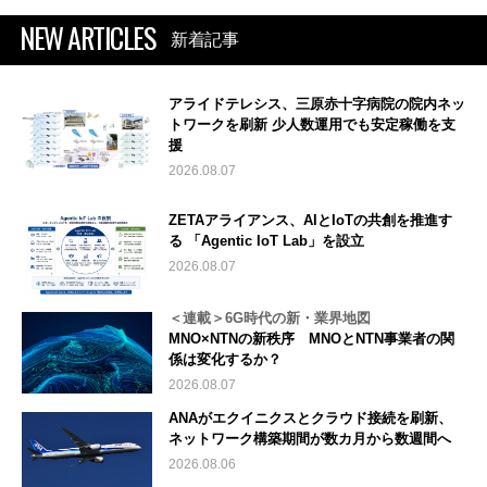
NEW ARTICLES
新着記事
アライドテレシス、三原赤十字病院の院内ネッ
トワークを刷新 少人数運用でも安定稼働を支
援
2026.08.07
ZETAアライアンス、AIとIoTの共創を推進す
る 「Agentic IoT Lab」を設立
2026.08.07
＜連載＞6G時代の新・業界地図
MNO×NTNの新秩序 MNOとNTN事業者の関
係は変化するか？
2026.08.07
ANAがエクイニクスとクラウド接続を刷新、
ネットワーク構築期間が数カ月から数週間へ
2026.08.06