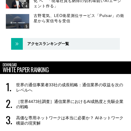
化”へ 「現場社員も納得の切れ味鋭いAIエージ
ェント作る」
古野電気、LEO衛星測位サービス「Pulsar」の衛
星から実信号を受信
アクセスランキング一覧
DOWNLOAD
WHITE PAPER RANKING
世界の通信事業者33社の成長戦略：通信業界の収益を次の
レベルへ
［世界4473社調査］通信業界におけるAI成熟度と先駆企業
の戦略
高価な専用ネットワークは本当に必要か？ AIネットワーク
構築の現実解