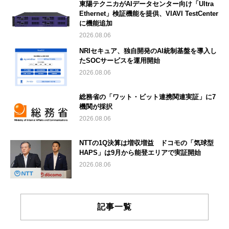
東陽テクニカがAIデータセンター向け「Ultra
Ethernet」検証機能を提供、VIAVI TestCenter
に機能追加
2026.08.06
NRIセキュア、独自開発のAI統制基盤を導入し
たSOCサービスを運用開始
2026.08.06
総務省の「ワット・ビット連携関連実証」に7
機関が採択
2026.08.06
NTTの1Q決算は増収増益 ドコモの「気球型
HAPS」は9月から能登エリアで実証開始
2026.08.06
記事一覧