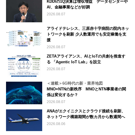
KDDIの1Q決算は増収増益 データセンターや
AI、金融事業などが好調
2026.08.07
アライドテレシス、三原赤十字病院の院内ネッ
トワークを刷新 少人数運用でも安定稼働を支
援
2026.08.07
ZETAアライアンス、AIとIoTの共創を推進す
る 「Agentic IoT Lab」を設立
2026.08.07
＜連載＞6G時代の新・業界地図
MNO×NTNの新秩序 MNOとNTN事業者の関
係は変化するか？
2026.08.07
ANAがエクイニクスとクラウド接続を刷新、
ネットワーク構築期間が数カ月から数週間へ
2026.08.06