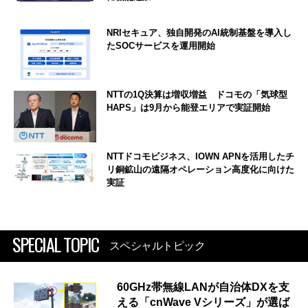
NRIセキュア、独自開発のAI統制基盤を導入し
たSOCサービスを運用開始
NTTの1Q決算は増収増益 ドコモの「気球型
HAPS」は9月から能登エリアで実証開始
NTTドコモビジネス、IOWN APNを活用したチ
リ銅鉱山の遠隔オペレーション高度化に向けた
実証
SPECIAL TOPIC
スペシャルトピック
60GHz帯無線LANが自治体DXを支
える「cnWave Vシリーズ」が選ば