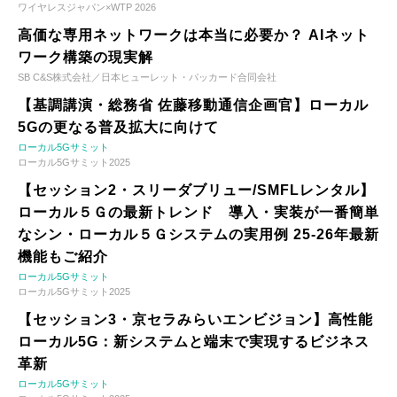
ワイヤレスジャパン×WTP 2026
高価な専用ネットワークは本当に必要か？ AIネット
ワーク構築の現実解
SB C&S株式会社／日本ヒューレット・パッカード合同会社
【基調講演・総務省 佐藤移動通信企画官】ローカル
5Gの更なる普及拡大に向けて
ローカル5Gサミット
ローカル5Gサミット2025
【セッション2・スリーダブリュー/SMFLレンタル】
ローカル５Ｇの最新トレンド 導入・実装が一番簡単
なシン・ローカル５Ｇシステムの実用例 25-26年最新
機能もご紹介
ローカル5Gサミット
ローカル5Gサミット2025
【セッション3・京セラみらいエンビジョン】高性能
ローカル5G：新システムと端末で実現するビジネス
革新
ローカル5Gサミット