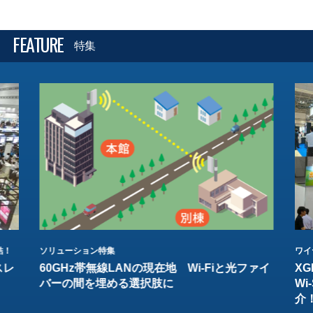
FEATURE
特集
結！
ソリューション特集
ワイ
スレ
60GHz帯無線LANの現在地 Wi-Fiと光ファイ
XG
バーの間を埋める選択肢に
W
介