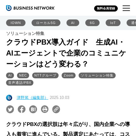
無料会員登録
IOWN
ローカル5G
AI
6G
IoT
通
ソリューション特集
クラウドPBX導入ガイド 生成AI・
AIエージェントで企業のコミュニケ
ーションはどう変わる？
AI
NEC
NTTグループ
Zoom
ソリューション特集
音声通話/PBX
津野篤（編集部）
2025.10.03
クラウドPBXの選択肢は年々広がり、国内企業への導
入も着実に進んでいる。製品選定にあたっては、コス