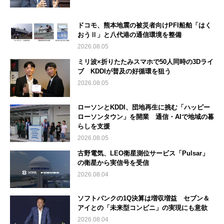
ドコモ、熊本地震の被災者向けPFI船舶「はく
おうⅡ」と八代港の通信環境を整備
2026.08.05
ミリ波×折りたたみスマホで50人同時の3Dライ
ブ KDDIが普及の好循環を狙う
2026.08.05
ローソンとKDDI、団地再生に挑む「ハッピー
ローソンタウン」を開業 通信・AIで地域の暮
らしを支援
2026.08.05
古野電気、LEO衛星測位サービス「Pulsar」
の衛星から実信号を受信
2026.08.04
ソフトバンクの1Q決算は増収増益 セブン＆
アイとの「未来型コンビニ」の実現にも意欲
2026.08.04