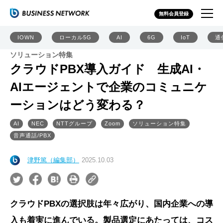
無料会員登録
IOWN
ローカル5G
AI
6G
IoT
通
ソリューション特集
クラウドPBX導入ガイド 生成AI・
AIエージェントで企業のコミュニケ
ーションはどう変わる？
AI
NEC
NTTグループ
Zoom
ソリューション特集
音声通話/PBX
津野篤（編集部）
2025.10.03
クラウドPBXの選択肢は年々広がり、国内企業への導
入も着実に進んでいる。製品選定にあたっては、コス