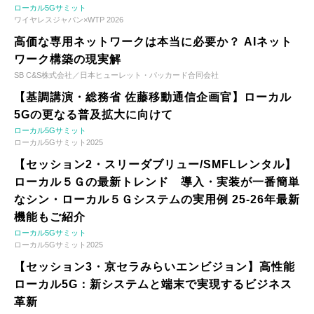
ローカル5Gサミット
ワイヤレスジャパン×WTP 2026
高価な専用ネットワークは本当に必要か？ AIネット
ワーク構築の現実解
SB C&S株式会社／日本ヒューレット・パッカード合同会社
【基調講演・総務省 佐藤移動通信企画官】ローカル
5Gの更なる普及拡大に向けて
ローカル5Gサミット
ローカル5Gサミット2025
【セッション2・スリーダブリュー/SMFLレンタル】
ローカル５Ｇの最新トレンド 導入・実装が一番簡単
なシン・ローカル５Ｇシステムの実用例 25-26年最新
機能もご紹介
ローカル5Gサミット
ローカル5Gサミット2025
【セッション3・京セラみらいエンビジョン】高性能
ローカル5G：新システムと端末で実現するビジネス
革新