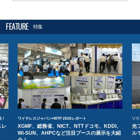
FEATURE
特集
結！
ワイヤレスジャパン×WTP 2026レポート
ソリ
スレ
XGMF、総務省、NICT、NTTドコモ、KDDI、
光
Wi-SUN、AHPCなど注目ブースの展示を大紹
ル
介！