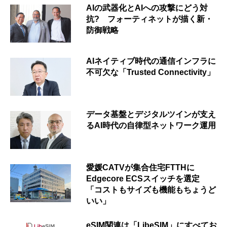
AIの武器化とAIへの攻撃にどう対
抗? フォーティネットが描く新・
防御戦略
AIネイティブ時代の通信インフラに
不可欠な「Trusted Connectivity」
データ基盤とデジタルツインが支え
るAI時代の自律型ネットワーク運用
愛媛CATVが集合住宅FTTHに
Edgecore ECSスイッチを選定
「コストもサイズも機能もちょうど
いい」
eSIM関連は「LibeSIM」にすべてお