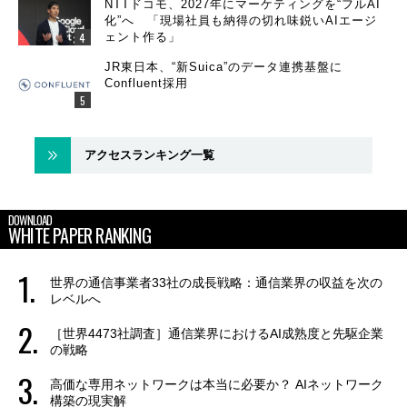
NTTドコモ、2027年にマーケティングを“フルAI
化”へ 「現場社員も納得の切れ味鋭いAIエージ
ェント作る」
JR東日本、“新Suica”のデータ連携基盤に
Confluent採用
アクセスランキング一覧
DOWNLOAD
WHITE PAPER RANKING
世界の通信事業者33社の成長戦略：通信業界の収益を次の
レベルへ
［世界4473社調査］通信業界におけるAI成熟度と先駆企業
の戦略
高価な専用ネットワークは本当に必要か？ AIネットワーク
構築の現実解