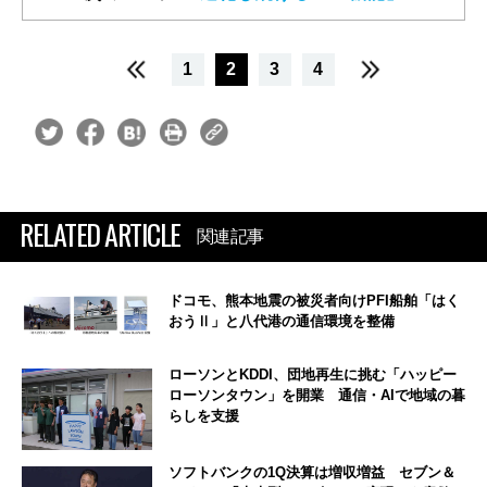
1
2
3
4
RELATED ARTICLE
関連記事
ドコモ、熊本地震の被災者向けPFI船舶「はく
おうⅡ」と八代港の通信環境を整備
ローソンとKDDI、団地再生に挑む「ハッピー
ローソンタウン」を開業 通信・AIで地域の暮
らしを支援
ソフトバンクの1Q決算は増収増益 セブン＆