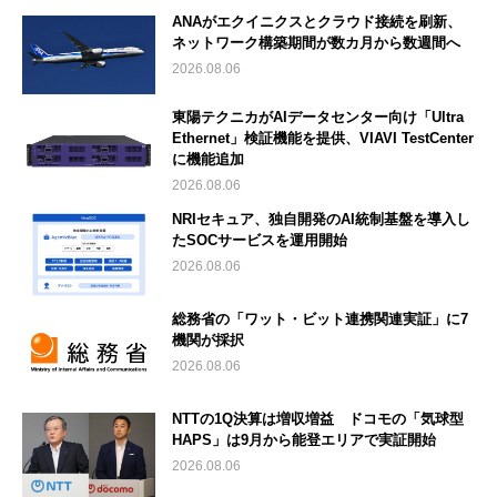
ANAがエクイニクスとクラウド接続を刷新、
ネットワーク構築期間が数カ月から数週間へ
2026.08.06
東陽テクニカがAIデータセンター向け「Ultra
Ethernet」検証機能を提供、VIAVI TestCenter
に機能追加
2026.08.06
NRIセキュア、独自開発のAI統制基盤を導入し
たSOCサービスを運用開始
2026.08.06
総務省の「ワット・ビット連携関連実証」に7
機関が採択
2026.08.06
NTTの1Q決算は増収増益 ドコモの「気球型
HAPS」は9月から能登エリアで実証開始
2026.08.06