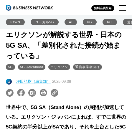
無料会員登録
IOWN
ローカル5G
AI
6G
IoT
通
エリクソンが解説する世界・日本の
5G SA、「差別化された接続が始ま
っている」
5G
5G-Advanced
エリクソン
通信事業者向け
坪田弘樹（編集部）
2025.09.08
世界中で、5G SA（Stand Alone）の展開が加速して
いる。エリクソン・ジャパンによれば、すでに世界の
5G契約の半分以上がSAであり、それを土台とした5G