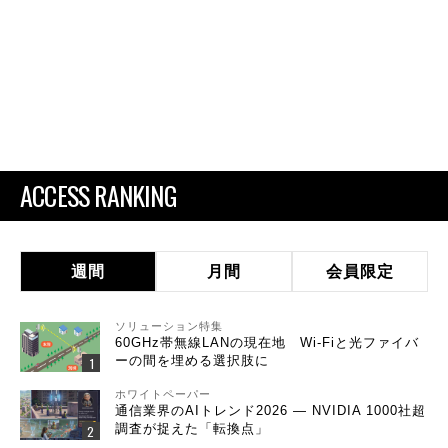
ACCESS RANKING
週間
月間
会員限定
ソリューション特集
60GHz帯無線LANの現在地 Wi-Fiと光ファイバ
ーの間を埋める選択肢に
ホワイトペーパー
通信業界のAIトレンド2026 ― NVIDIA 1000社超
調査が捉えた「転換点」