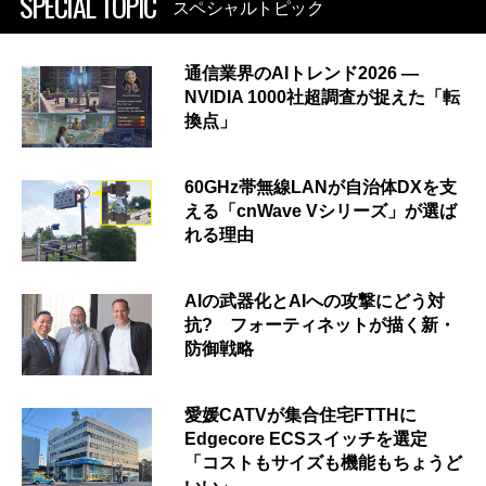
SPECIAL TOPIC
スペシャルトピック
通信業界のAIトレンド2026 ―
NVIDIA 1000社超調査が捉えた「転
換点」
60GHz帯無線LANが自治体DXを支
える「cnWave Vシリーズ」が選ば
れる理由
AIの武器化とAIへの攻撃にどう対
抗? フォーティネットが描く新・
防御戦略
愛媛CATVが集合住宅FTTHに
Edgecore ECSスイッチを選定
「コストもサイズも機能もちょうど