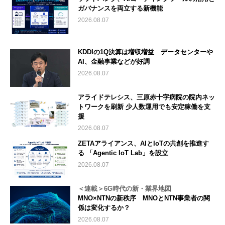
ガバナンスを両立する新機能
2026.08.07
KDDIの1Q決算は増収増益 データセンターや
AI、金融事業などが好調
2026.08.07
アライドテレシス、三原赤十字病院の院内ネッ
トワークを刷新 少人数運用でも安定稼働を支
援
2026.08.07
ZETAアライアンス、AIとIoTの共創を推進す
る 「Agentic IoT Lab」を設立
2026.08.07
＜連載＞6G時代の新・業界地図
MNO×NTNの新秩序 MNOとNTN事業者の関
係は変化するか？
2026.08.07