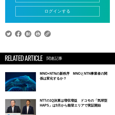
ログインする
RELATED ARTICLE
関連記事
MNO×NTNの新秩序 MNOとNTN事業者の関
係は変化するか？
NTTの1Q決算は増収増益 ドコモの「気球型
HAPS」は9月から能登エリアで実証開始