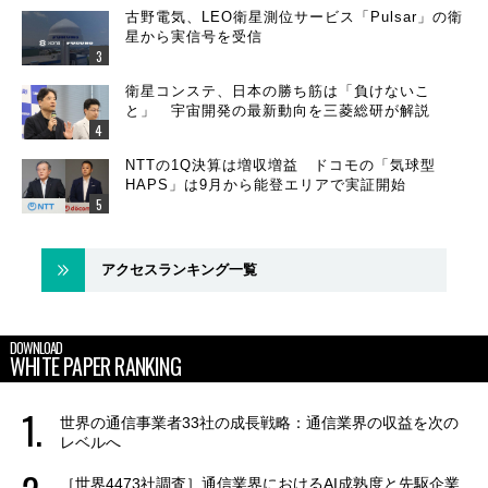
古野電気、LEO衛星測位サービス「Pulsar」の衛
星から実信号を受信
衛星コンステ、日本の勝ち筋は「負けないこ
と」 宇宙開発の最新動向を三菱総研が解説
NTTの1Q決算は増収増益 ドコモの「気球型
HAPS」は9月から能登エリアで実証開始
アクセスランキング一覧
DOWNLOAD
WHITE PAPER RANKING
世界の通信事業者33社の成長戦略：通信業界の収益を次の
レベルへ
［世界4473社調査］通信業界におけるAI成熟度と先駆企業