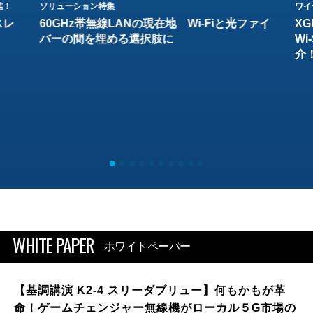
結！
ソリューション特集
ワイ
スレ
60GHz帯無線LANの現在地 Wi-Fiと光ファイ
XG
バーの間を埋める選択肢に
W
介
WHITE PAPER
ホワイトペーパー
【基調講演 K2-4 スリーダブリュー】何もかもが革
命！ゲームチェンジャー無線機がローカル５G市場の