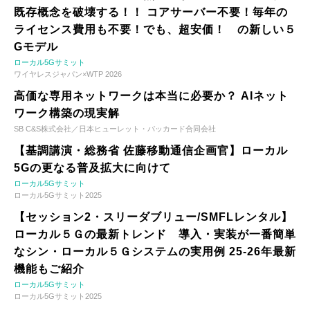
既存概念を破壊する！！ コアサーバー不要！毎年の
ライセンス費用も不要！でも、超安価！ の新しい５
Gモデル
ローカル5Gサミット
ワイヤレスジャパン×WTP 2026
高価な専用ネットワークは本当に必要か？ AIネット
ワーク構築の現実解
SB C&S株式会社／日本ヒューレット・パッカード合同会社
【基調講演・総務省 佐藤移動通信企画官】ローカル
5Gの更なる普及拡大に向けて
ローカル5Gサミット
ローカル5Gサミット2025
【セッション2・スリーダブリュー/SMFLレンタル】
ローカル５Ｇの最新トレンド 導入・実装が一番簡単
なシン・ローカル５Ｇシステムの実用例 25-26年最新
機能もご紹介
ローカル5Gサミット
ローカル5Gサミット2025