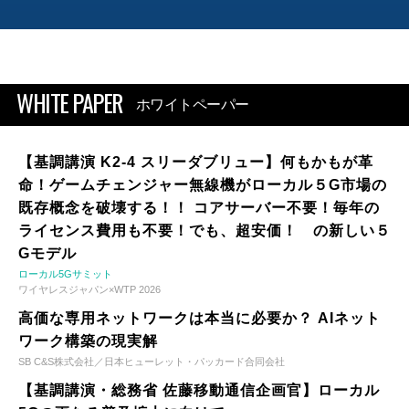
WHITE PAPER
ホワイトペーパー
【基調講演 K2-4 スリーダブリュー】何もかもが革
命！ゲームチェンジャー無線機がローカル５G市場の
既存概念を破壊する！！ コアサーバー不要！毎年の
ライセンス費用も不要！でも、超安価！ の新しい５
Gモデル
ローカル5Gサミット
ワイヤレスジャパン×WTP 2026
高価な専用ネットワークは本当に必要か？ AIネット
ワーク構築の現実解
SB C&S株式会社／日本ヒューレット・パッカード合同会社
【基調講演・総務省 佐藤移動通信企画官】ローカル