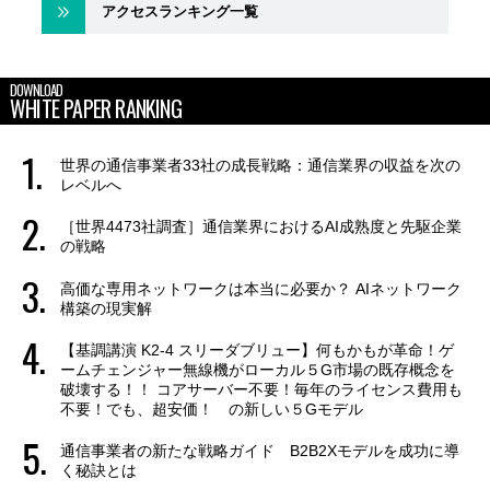
アクセスランキング一覧
DOWNLOAD
WHITE PAPER RANKING
世界の通信事業者33社の成長戦略：通信業界の収益を次の
レベルへ
［世界4473社調査］通信業界におけるAI成熟度と先駆企業
の戦略
高価な専用ネットワークは本当に必要か？ AIネットワーク
構築の現実解
【基調講演 K2-4 スリーダブリュー】何もかもが革命！ゲ
ームチェンジャー無線機がローカル５G市場の既存概念を
破壊する！！ コアサーバー不要！毎年のライセンス費用も
不要！でも、超安価！ の新しい５Gモデル
通信事業者の新たな戦略ガイド B2B2Xモデルを成功に導
く秘訣とは