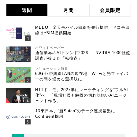
週間
月間
会員限定
MEEQ、楽天モバイル回線を先行提供 ドコモ回
線はeSIM提供開始
ホワイトペーパー
通信業界のAIトレンド2026 ― NVIDIA 1000社超
調査が捉えた「転換点」
ソリューション特集
60GHz帯無線LANの現在地 Wi-Fiと光ファイバ
ーの間を埋める選択肢に
NTTドコモ、2027年にマーケティングを“フルAI
化”へ 「現場社員も納得の切れ味鋭いAIエージ
ェント作る」
JR東日本、“新Suica”のデータ連携基盤に
Confluent採用