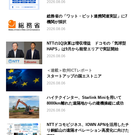
2026.08.06
総務省の「ワット・ビット連携関連実証」に7
機関が採択
2026.08.06
NTTの1Q決算は増収増益 ドコモの「気球型
HAPS」は9月から能登エリアで実証開始
2026.08.06
＜連載＞欧州ICTレポート
スタートアップの国エストニア
2026.08.06
ハイテクインター、Starlink Miniを用いて
8000km離れた遠隔地からの建機操縦に成功
2026.08.06
NTTドコモビジネス、IOWN APNを活用したチ
リ銅鉱山の遠隔オペレーション高度化に向けた