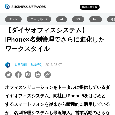
無料会員登録
IOWN
ローカル5G
AI
6G
IoT
通
【ダイヤオフィスシステム】
iPhone×名刺管理でさらに進化した
ワークスタイル
太田智晴（編集部）
2013.08.07
オフィスソリューションをトータルに提供しているダ
イヤオフィスシステム。同社はiPhone 5をはじめと
するスマートフォンを従来から積極的に活用している
が、名刺管理システムも最近導入。営業活動のさらな