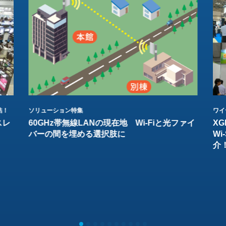
結！
ソリューション特集
ワイ
スレ
60GHz帯無線LANの現在地 Wi-Fiと光ファイ
XG
バーの間を埋める選択肢に
W
介