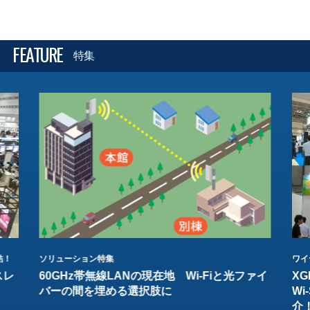
FEATURE
特集
結！
ソリューション特集
ワイ
スレ
60GHz帯無線LANの現在地 Wi-Fiと光ファイ
XG
バーの間を埋める選択肢に
W
介