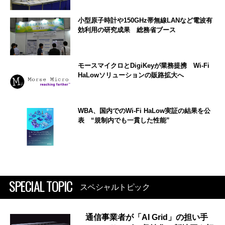
小型原子時計や150GHz帯無線LANなど電波有
効利用の研究成果 総務省ブース
モースマイクロとDigiKeyが業務提携 Wi-Fi
HaLowソリューションの販路拡大へ
WBA、国内でのWi-Fi HaLow実証の結果を公
表 “規制内でも一貫した性能”
SPECIAL TOPIC
スペシャルトピック
通信事業者が「AI Grid」の担い手