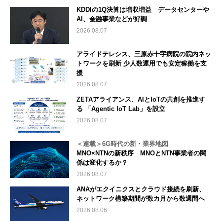
KDDIの1Q決算は増収増益 データセンターや
AI、金融事業などが好調
2026.08.07
アライドテレシス、三原赤十字病院の院内ネッ
トワークを刷新 少人数運用でも安定稼働を支
援
2026.08.07
ZETAアライアンス、AIとIoTの共創を推進す
る 「Agentic IoT Lab」を設立
2026.08.07
＜連載＞6G時代の新・業界地図
MNO×NTNの新秩序 MNOとNTN事業者の関
係は変化するか？
2026.08.07
ANAがエクイニクスとクラウド接続を刷新、
ネットワーク構築期間が数カ月から数週間へ
2026.08.06