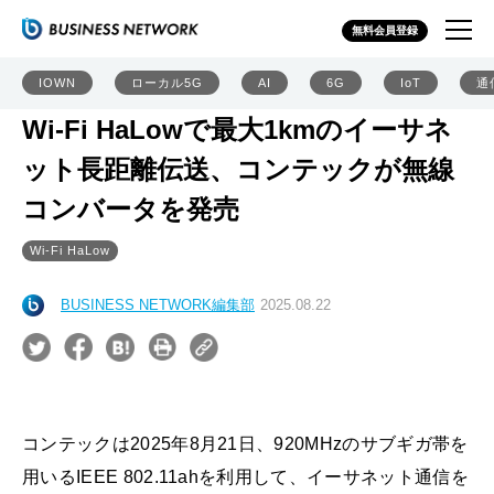
無料会員登録
IOWN
ローカル5G
AI
6G
IoT
通
Wi-Fi HaLowで最大1kmのイーサネ
ット長距離伝送、コンテックが無線
コンバータを発売
Wi-Fi HaLow
BUSINESS NETWORK編集部
2025.08.22
コンテックは2025年8月21日、920MHzのサブギガ帯を
用いるIEEE 802.11ahを利用して、イーサネット通信を