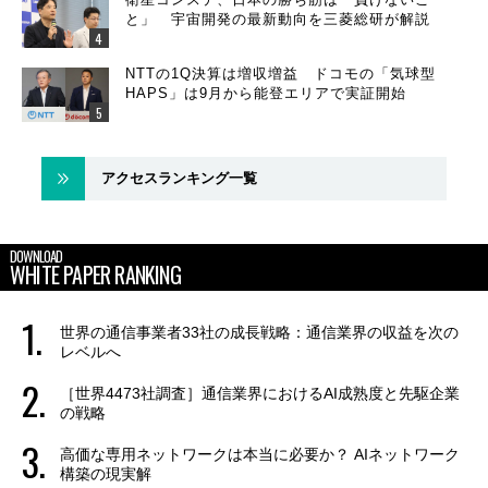
と」 宇宙開発の最新動向を三菱総研が解説
NTTの1Q決算は増収増益 ドコモの「気球型
HAPS」は9月から能登エリアで実証開始
アクセスランキング一覧
DOWNLOAD
WHITE PAPER RANKING
世界の通信事業者33社の成長戦略：通信業界の収益を次の
レベルへ
［世界4473社調査］通信業界におけるAI成熟度と先駆企業
の戦略
高価な専用ネットワークは本当に必要か？ AIネットワーク
構築の現実解