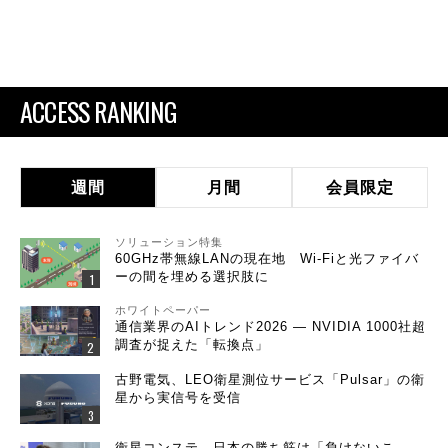
ACCESS RANKING
週間
月間
会員限定
ソリューション特集
60GHz帯無線LANの現在地 Wi-Fiと光ファイバ
ーの間を埋める選択肢に
ホワイトペーパー
通信業界のAIトレンド2026 ― NVIDIA 1000社超
調査が捉えた「転換点」
古野電気、LEO衛星測位サービス「Pulsar」の衛
星から実信号を受信
衛星コンステ、日本の勝ち筋は「負けないこ