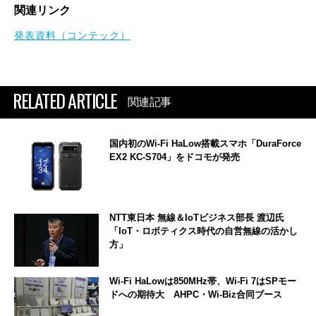
関連リンク
発表資料（コンテック）
RELATED ARTICLE
関連記事
国内初のWi-Fi HaLow搭載スマホ「DuraForce
EX2 KC-S704」をドコモが発売
NTT東日本 無線＆IoTビジネス部長 渡辺氏
「IoT・ロボティクス時代の自営無線の活かし
方」
Wi-Fi HaLowは850MHz帯、Wi-Fi 7はSPモー
ドへの期待大 AHPC・Wi-Biz合同ブース