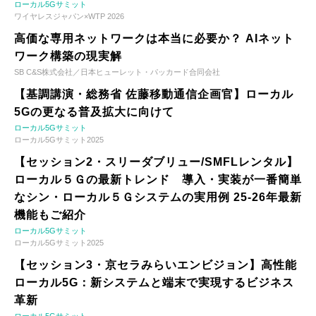
ローカル5Gサミット
ワイヤレスジャパン×WTP 2026
高価な専用ネットワークは本当に必要か？ AIネット
ワーク構築の現実解
SB C&S株式会社／日本ヒューレット・パッカード合同会社
【基調講演・総務省 佐藤移動通信企画官】ローカル
5Gの更なる普及拡大に向けて
ローカル5Gサミット
ローカル5Gサミット2025
【セッション2・スリーダブリュー/SMFLレンタル】
ローカル５Ｇの最新トレンド 導入・実装が一番簡単
なシン・ローカル５Ｇシステムの実用例 25-26年最新
機能もご紹介
ローカル5Gサミット
ローカル5Gサミット2025
【セッション3・京セラみらいエンビジョン】高性能
ローカル5G：新システムと端末で実現するビジネス
革新