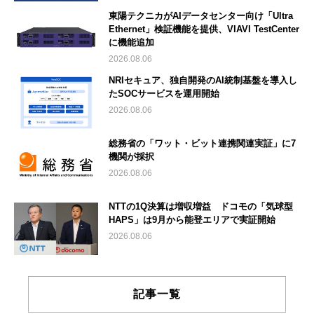
東陽テクニカがAIデータセンター向け「Ultra
Ethernet」検証機能を提供、VIAVI TestCenter
に機能追加
2026.08.06
NRIセキュア、独自開発のAI統制基盤を導入し
たSOCサービスを運用開始
2026.08.06
総務省の「ワット・ビット連携関連実証」に7
機関が採択
2026.08.06
NTTの1Q決算は増収増益 ドコモの「気球型
HAPS」は9月から能登エリアで実証開始
2026.08.06
記事一覧