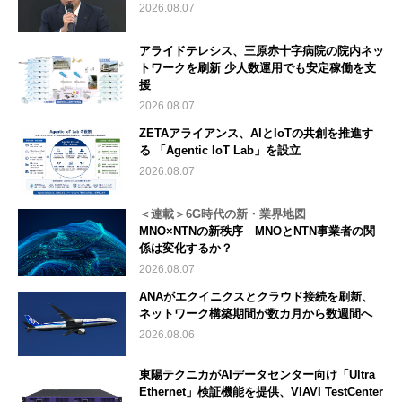
2026.08.07
アライドテレシス、三原赤十字病院の院内ネッ
トワークを刷新 少人数運用でも安定稼働を支
援
2026.08.07
ZETAアライアンス、AIとIoTの共創を推進す
る 「Agentic IoT Lab」を設立
2026.08.07
＜連載＞6G時代の新・業界地図
MNO×NTNの新秩序 MNOとNTN事業者の関
係は変化するか？
2026.08.07
ANAがエクイニクスとクラウド接続を刷新、
ネットワーク構築期間が数カ月から数週間へ
2026.08.06
東陽テクニカがAIデータセンター向け「Ultra
Ethernet」検証機能を提供、VIAVI TestCenter