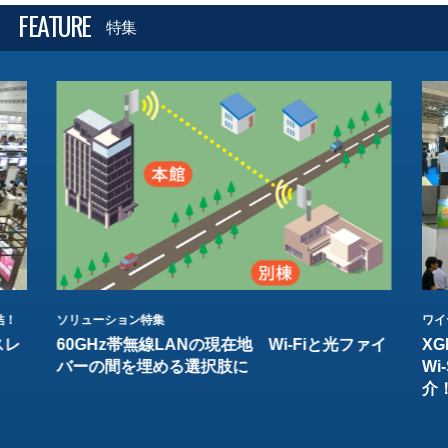
FEATURE
特集
結！
ソリューション特集
ワイ
スレ
60GHz帯無線LANの現在地 Wi-Fiと光ファイ
XG
バーの間を埋める選択肢に
W
介