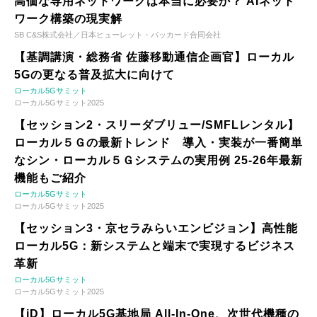
高価な専用ネットワークは本当に必要か？ AIネット
ワーク構築の現実解
SB C&S株式会社／日本ヒューレット・パッカード合同会社
【基調講演・総務省 佐藤移動通信企画官】ローカル
5Gの更なる普及拡大に向けて
ローカル5Gサミット
ローカル5Gサミット2025
【セッション2・スリーダブリュー/SMFLレンタル】
ローカル５Ｇの最新トレンド 導入・実装が一番簡単
なシン・ローカル５Ｇシステムの実用例 25-26年最新
機能もご紹介
ローカル5Gサミット
ローカル5Gサミット2025
【セッション3・京セラみらいエンビジョン】高性能
ローカル5G：新システムと端末で実現するビジネス
革新
ローカル5Gサミット
ローカル5Gサミット2025
【iD】ローカル5G基地局 All-In-One、次世代機種の