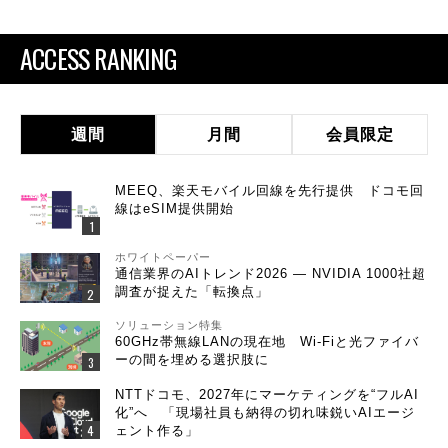
ACCESS RANKING
週間
月間
会員限定
MEEQ、楽天モバイル回線を先行提供 ドコモ回
線はeSIM提供開始
ホワイトペーパー
通信業界のAIトレンド2026 ― NVIDIA 1000社超
調査が捉えた「転換点」
ソリューション特集
60GHz帯無線LANの現在地 Wi-Fiと光ファイバ
ーの間を埋める選択肢に
NTTドコモ、2027年にマーケティングを“フルAI
化”へ 「現場社員も納得の切れ味鋭いAIエージ
ェント作る」