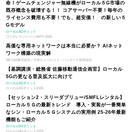
命！ゲームチェンジャー無線機がローカル５G市場の
既存概念を破壊する！！ コアサーバー不要！毎年の
ライセンス費用も不要！でも、超安価！ の新しい５
Gモデル
ローカル5Gサミット
ワイヤレスジャパン×WTP 2026
高価な専用ネットワークは本当に必要か？ AIネット
ワーク構築の現実解
SB C&S株式会社／日本ヒューレット・パッカード合同会社
【基調講演・総務省 佐藤移動通信企画官】ローカル
5Gの更なる普及拡大に向けて
ローカル5Gサミット
ローカル5Gサミット2025
【セッション2・スリーダブリュー/SMFLレンタル】
ローカル５Ｇの最新トレンド 導入・実装が一番簡単
なシン・ローカル５Ｇシステムの実用例 25-26年最新
機能もご紹介
ローカル5Gサミット
ローカル5Gサミット2025