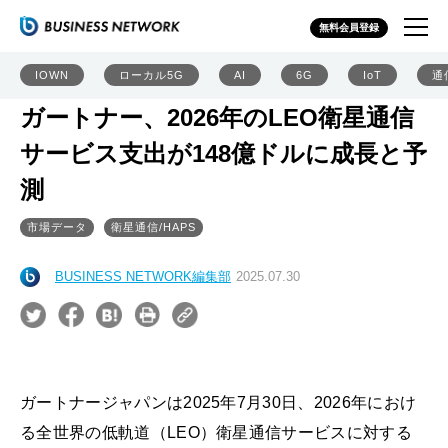
無料会員登録
IOWN
ローカル5G
AI
6G
IoT
通
ガートナー、2026年のLEO衛星通信
サービス支出が148億ドルに成長と予
測
市場データ
衛星通信/HAPS
BUSINESS NETWORK編集部
2025.07.30
ガートナージャパンは2025年7月30日、2026年におけ
る全世界の低軌道（LEO）衛星通信サービスに対する