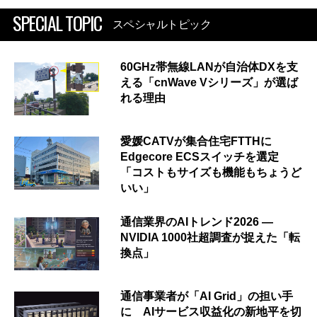
SPECIAL TOPIC
スペシャルトピック
60GHz帯無線LANが自治体DXを支
える「cnWave Vシリーズ」が選ば
れる理由
愛媛CATVが集合住宅FTTHに
Edgecore ECSスイッチを選定
「コストもサイズも機能もちょうど
いい」
通信業界のAIトレンド2026 ―
NVIDIA 1000社超調査が捉えた「転
換点」
通信事業者が「AI Grid」の担い手
に AIサービス収益化の新地平を切