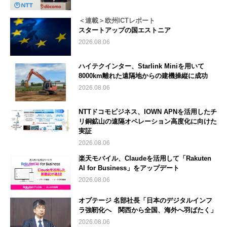
＜連載＞欧州ICTレポート
スタートアップの国エストニア
2026.08.06
ハイテクインター、Starlink Miniを用いて
8000km離れた遠隔地からの建機操縦に成功
2026.08.06
NTTドコモビジネス、IOWN APNを活用したチ
リ銅鉱山の遠隔オペレーション高度化に向けた
実証
2026.08.06
楽天モバイル、Claudeを活用して「Rakuten
AI for Business」をアップデート
2026.08.06
オプテージ 名部社長「日本のデジタルインフ
ラ強靭化へ 関西から全国、海外へ羽ばたく」
2026.08.06