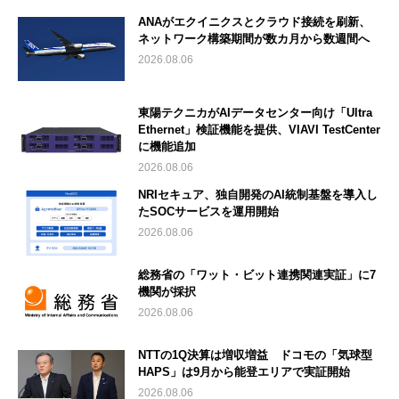
ANAがエクイニクスとクラウド接続を刷新、
ネットワーク構築期間が数カ月から数週間へ
2026.08.06
東陽テクニカがAIデータセンター向け「Ultra
Ethernet」検証機能を提供、VIAVI TestCenter
に機能追加
2026.08.06
NRIセキュア、独自開発のAI統制基盤を導入し
たSOCサービスを運用開始
2026.08.06
総務省の「ワット・ビット連携関連実証」に7
機関が採択
2026.08.06
NTTの1Q決算は増収増益 ドコモの「気球型
HAPS」は9月から能登エリアで実証開始
2026.08.06