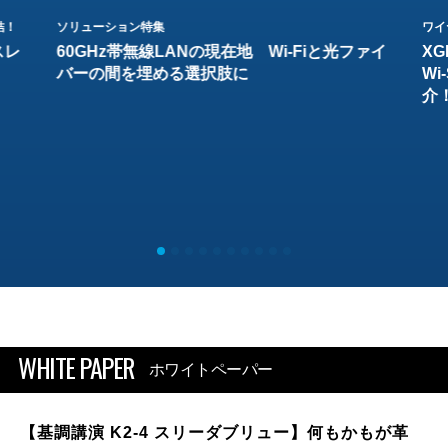
結！
ソリューション特集
ワイ
スレ
60GHz帯無線LANの現在地 Wi-Fiと光ファイ
XG
バーの間を埋める選択肢に
W
介
WHITE PAPER
ホワイトペーパー
【基調講演 K2-4 スリーダブリュー】何もかもが革