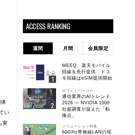
ACCESS RANKING
週間
月間
会員限定
MEEQ、楽天モバイル
回線を先行提供 ドコ
モ回線はeSIM提供開始
ホワイトペーパー
通信業界のAIトレンド
団体
2026 ― NVIDIA 1000
社超調査が捉えた「転
てい
換点」
も実
ソリューション特集
60GHz帯無線LANの現