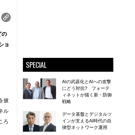
どの
ショ
SPECIAL
AIの武器化とAIへの攻撃
にどう対抗? フォーテ
ィネットが描く新・防御
を披
戦略
ネル
データ基盤とデジタルツ
インが支えるAI時代の自
ころ
律型ネットワーク運用