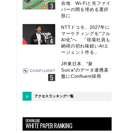
在地 Wi-Fiと光ファイ
バーの間を埋める選択
肢に
NTTドコモ、2027年に
マーケティングを“フル
AI化”へ 「現場社員も
納得の切れ味鋭いAIエ
ージェント作る」
JR東日本、“新
Suica”のデータ連携基
盤にConfluent採用
アクセスランキング一覧
DOWNLOAD
WHITE PAPER RANKING