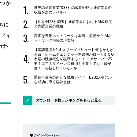
くつか
世界の通信事業者33社の成長戦略：通信業界の
収益を次のレベルへ
、
［世界4473社調査］通信業界におけるAI成熟度
Nに
と先駆企業の戦略
オフィ
高価な専用ネットワークは本当に必要か？ AIネ
ットワーク構築の現実解
行わ
【基調講演 K2-4 スリーダブリュー】何もかもが
革命！ゲームチェンジャー無線機がローカル５G
市場の既存概念を破壊する！！ コアサーバー不
要！毎年のライセンス費用も不要！でも、超安
価！ の新しい５Gモデル
通信事業者の新たな戦略ガイド B2B2Xモデル
を成功に導く秘訣とは
ダウンロード数ランキングをもっと見る