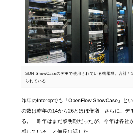
SDN ShowCaseのデモで使用されている機器群。合計
られている
昨年のInteropでも「OpenFlow Show
の数は昨年の14から26とほぼ倍増。さらに、デ
る。「昨年はまだ黎明期だったが、今年は各社
感している」と佃氏は話した。