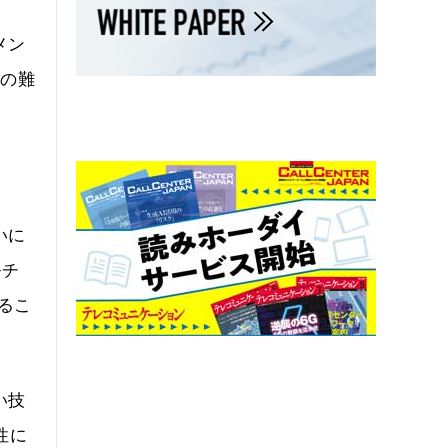
メン
大の難
。
いに
ルチ
るこ
い技
性に