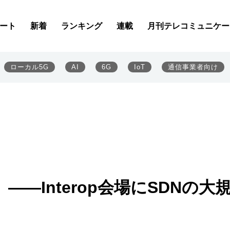
ート
新着
ランキング
連載
月刊テレコミュニケー
ローカル5G
AI
6G
IoT
通信事業者向け
―Interop会場にSDNの大