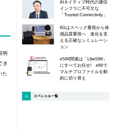
AIネイティブ時代の通信
インフラに不可欠な
「Trusted Connectivity」
6Gはスペック重視から体
感品質重視へ 進化を支
える正確なシミュレーシ
ョン
説明
eSIM関連は「LibeSIM」
でき
にすべてお任せ! eIMで
マルチプロファイルを動
いた
的に切り替え
スペシャル一覧