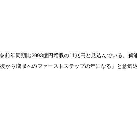
益を前年同期比2993億円増収の11兆円と見込んでいる。鵜
益回復から増収へのファーストステップの年になる」と意気