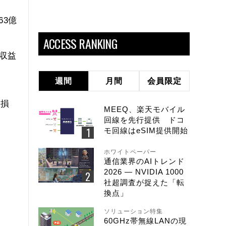
63億
ACCESS RANKING
る収益
週間
月間
会員限定
終損
MEEQ、楽天モバイル
回線を先行提供 ドコ
モ回線はeSIM提供開始
ホワイトペーパー
通信業界のAIトレンド
2026 ― NVIDIA 1000
社超調査が捉えた「転
換点」
ソリューション特集
60GHz帯無線LANの現