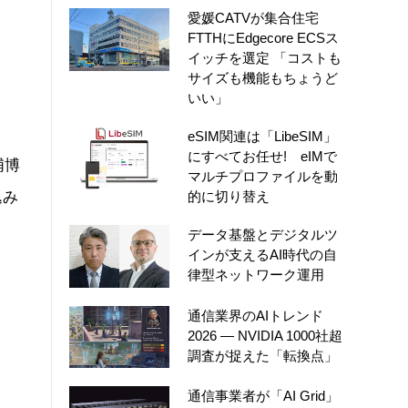
愛媛CATVが集合住宅
FTTHにEdgecore ECSス
イッチを選定 「コストも
サイズも機能もちょうど
いい」
eSIM関連は「LibeSIM」
にすべてお任せ! eIMで
浦博
マルチプロファイルを動
込み
的に切り替え
データ基盤とデジタルツ
インが支えるAI時代の自
律型ネットワーク運用
通信業界のAIトレンド
2026 ― NVIDIA 1000社超
調査が捉えた「転換点」
通信事業者が「AI Grid」