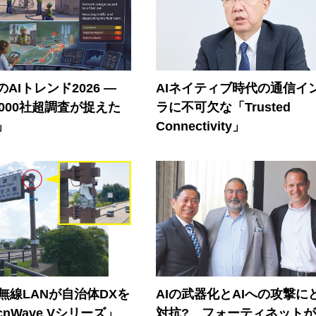
AIトレンド2026 ―
AIネイティブ時代の通信イ
A 1000社超調査が捉えた
ラに不可欠な「Trusted
」
Connectivity」
帯無線LANが自治体DXを
AIの武器化とAIへの攻撃に
nWave Vシリーズ」
対抗? フォーティネット