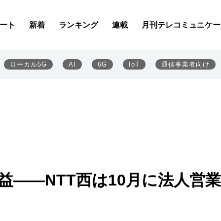
ート
新着
ランキング
連載
月刊テレコミュニケー
ローカル5G
AI
6G
IoT
通信事業者向け
益――NTT西は10月に法人営