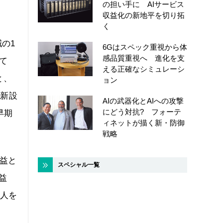
の担い手に AIサービス
収益化の新地平を切り拓
く
の1
6Gはスペック重視から体
感品質重視へ 進化を支
て
える正確なシミュレーシ
と、
ョン
を新設
AIの武器化とAIへの攻撃
にどう対抗? フォーテ
早期
ィネットが描く新・防御
戦略
減益と
スペシャル一覧
益
万人を