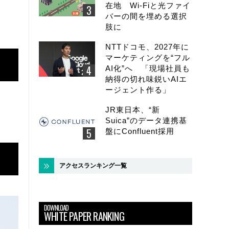
在地 Wi-Fiと光ファイ
バーの間を埋める選択
肢に
NTTドコモ、2027年に
マーケティングを“フル
AI化”へ 「現場社員も
納得の切れ味鋭いAIエ
ージェント作る」
JR東日本、“新
Suica”のデータ連携基
盤にConfluent採用
アクセスランキング一覧
DOWNLOAD
WHITE PAPER RANKING