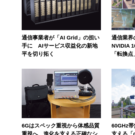
通信事業者が「AI Grid」の担い
通信業界の
手に AIサービス収益化の新地
NVIDI
平を切り拓く
「転換点
6Gはスペック重視から体感品質
60GHz
重視へ 進化を支える正確なシ
支える「c