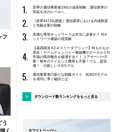
世界の通信事業者33社の成長戦略：通信業界の
収益を次のレベルへ
［世界4473社調査］通信業界におけるAI成熟度
と先駆企業の戦略
高価な専用ネットワークは本当に必要か？ AIネ
ンフ
ットワーク構築の現実解
【基調講演 K2-4 スリーダブリュー】何もかもが
革命！ゲームチェンジャー無線機がローカル５G
市場の既存概念を破壊する！！ コアサーバー不
要！毎年のライセンス費用も不要！でも、超安
価！ の新しい５Gモデル
通信事業者の新たな戦略ガイド B2B2Xモデル
を成功に導く秘訣とは
ダウンロード数ランキングをもっと見る
どう
が描く