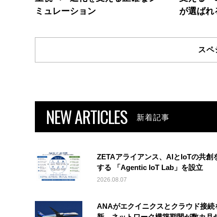
ミュレーション
が選ばれ
スペ
NEW ARTICLES
新着記事
ZETAアライアンス、AIとIoTの共創
する 「Agentic IoT Lab」を設立
2026.08.07
ANAがエクイニクスとクラウド接続
新、ネットワーク構築期間が数カ月