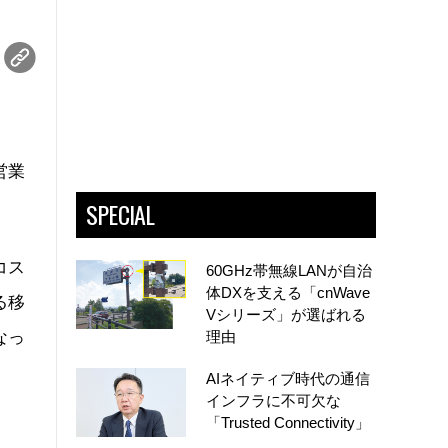
営業
SPECIAL
コス
60GHz帯無線LANが自治
体DXを支える「cnWave
る移
Vシリーズ」が選ばれる
なっ
理由
AIネイティブ時代の通信
インフラに不可欠な
「Trusted Connectivity」