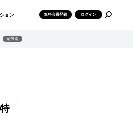
無料会員登録
ログイン
ション
光伝送
業特