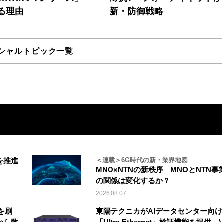
る理由
新・防御戦略
シャルトピック一覧
を推進
＜連載＞6G時代の新・業界地図
MNO×NTNの新秩序 MNOとNTN事
の関係は変化するか？
2026.08.07
を刷
東陽テクニカがAIデータセンター向け
から数
「Ultra Ethernet」検証機能を提供、V