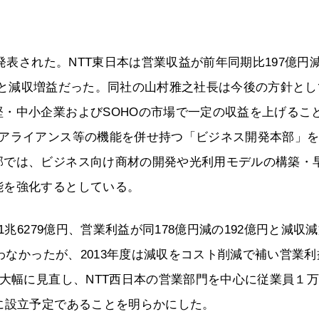
発表された。NTT東日本は営業収益が前年同期比197億円減
0億円と減収増益だった。同社の山村雅之社長は今後の方針とし
・中小企業およびSOHOの市場で一定の収益を上げるこ
・アライアンス等の機能を併せ持つ「ビジネス開発本部」
部では、ビジネス向け商材の開発や光利用モデルの構築・
能を強化するとしている。
1兆6279億円、営業利益が同178億円減の192億円と減収
るわなかったが、2013年度は減収をコスト削減で補い営業利
も大幅に見直し、NTT西日本の営業部門を中心に従業員１
に設立予定であることを明らかにした。