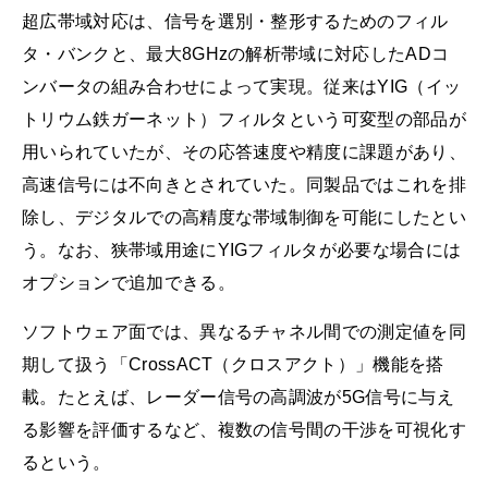
超広帯域対応は、信号を選別・整形するためのフィル
タ・バンクと、最大8GHzの解析帯域に対応したADコ
ンバータの組み合わせによって実現。従来はYIG（イッ
トリウム鉄ガーネット）フィルタという可変型の部品が
用いられていたが、その応答速度や精度に課題があり、
高速信号には不向きとされていた。同製品ではこれを排
除し、デジタルでの高精度な帯域制御を可能にしたとい
う。なお、狭帯域用途にYIGフィルタが必要な場合には
オプションで追加できる。
ソフトウェア面では、異なるチャネル間での測定値を同
期して扱う「CrossACT（クロスアクト）」機能を搭
載。たとえば、レーダー信号の高調波が5G信号に与え
る影響を評価するなど、複数の信号間の干渉を可視化す
るという。