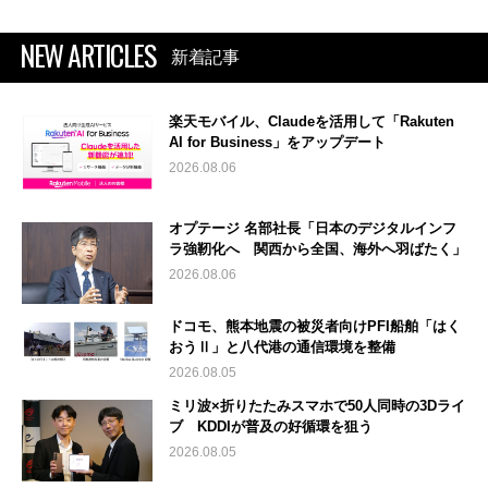
NEW ARTICLES
新着記事
楽天モバイル、Claudeを活用して「Rakuten
AI for Business」をアップデート
2026.08.06
オプテージ 名部社長「日本のデジタルインフ
ラ強靭化へ 関西から全国、海外へ羽ばたく」
2026.08.06
ドコモ、熊本地震の被災者向けPFI船舶「はく
おうⅡ」と八代港の通信環境を整備
2026.08.05
ミリ波×折りたたみスマホで50人同時の3Dライ
ブ KDDIが普及の好循環を狙う
2026.08.05