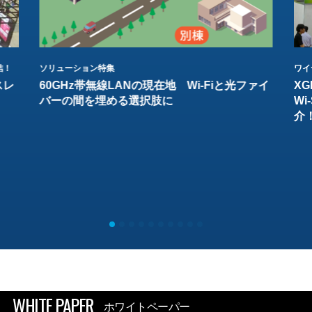
結！
ソリューション特集
ワイ
スレ
60GHz帯無線LANの現在地 Wi-Fiと光ファイ
XG
バーの間を埋める選択肢に
W
介
WHITE PAPER
ホワイトペーパー