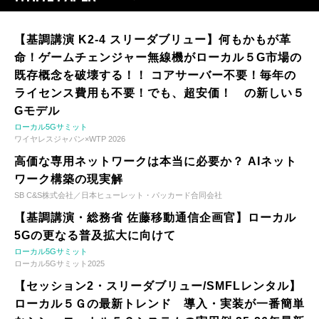
【基調講演 K2-4 スリーダブリュー】何もかもが革
命！ゲームチェンジャー無線機がローカル５G市場の
既存概念を破壊する！！ コアサーバー不要！毎年の
ライセンス費用も不要！でも、超安価！ の新しい５
Gモデル
ローカル5Gサミット
ワイヤレスジャパン×WTP 2026
高価な専用ネットワークは本当に必要か？ AIネット
ワーク構築の現実解
SB C&S株式会社／日本ヒューレット・パッカード合同会社
【基調講演・総務省 佐藤移動通信企画官】ローカル
5Gの更なる普及拡大に向けて
ローカル5Gサミット
ローカル5Gサミット2025
【セッション2・スリーダブリュー/SMFLレンタル】
ローカル５Ｇの最新トレンド 導入・実装が一番簡単