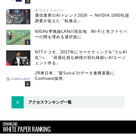
ホワイトペーパー
通信業界のAIトレンド2026 ― NVIDIA 1000社超
調査が捉えた「転換点」
60GHz帯無線LANの現在地 Wi-Fiと光ファイバ
ーの間を埋める選択肢に
NTTドコモ、2027年にマーケティングを“フルAI
化”へ 「現場社員も納得の切れ味鋭いAIエージ
ェント作る」
JR東日本、“新Suica”のデータ連携基盤に
Confluent採用
アクセスランキング一覧
DOWNLOAD
WHITE PAPER RANKING