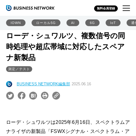
無料会員登録
IOWN
ローカル5G
AI
6G
IoT
通
ローデ・シュワルツ、複数信号の同
時処理や超広帯域に対応したスペア
ナ新製品
測定／テスト
BUSINESS NETWORK編集部
2025.06.16
ローデ・シュワルツは2025年6月16日、スペクトラムア
ナライザの新製品「FSWXシグナル・スペクトラム・ア