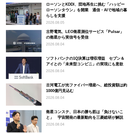
ローソンとKDDI、団地再生に挑む「ハッピー
ローソンタウン」を開業 通信・AIで地域の暮
らしを支援
2026.08.05
古野電気、LEO衛星測位サービス「Pulsar」
の衛星から実信号を受信
2026.08.04
ソフトバンクの1Q決算は増収増益 セブン＆
アイとの「未来型コンビニ」の実現にも意欲
2026.08.04
古河電工が光ファイバー増産へ、総投資額は約
1000億円見込む
2026.08.04
衛星コンステ、日本の勝ち筋は「負けないこ
と」 宇宙開発の最新動向を三菱総研が解説
2026.08.04