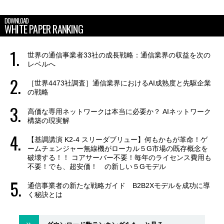
DOWNLOAD
WHITE PAPER RANKING
世界の通信事業者33社の成長戦略：通信業界の収益を次の
レベルへ
［世界4473社調査］通信業界におけるAI成熟度と先駆企業
の戦略
高価な専用ネットワークは本当に必要か？ AIネットワーク
構築の現実解
【基調講演 K2-4 スリーダブリュー】何もかもが革命！ゲ
ームチェンジャー無線機がローカル５G市場の既存概念を
破壊する！！ コアサーバー不要！毎年のライセンス費用も
不要！でも、超安価！ の新しい５Gモデル
通信事業者の新たな戦略ガイド B2B2Xモデルを成功に導
く秘訣とは