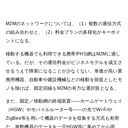
M2Mのネットワークについては、（1）複数の通信方式
の組み合わせと、（2）料金プランの多様化がキーポイ
ントになる。
移動する機器でも利用できる携帯/PHS網はM2Mに適し
ている。だが、その通信料金がビジネスモデルを成立さ
せるうえで障害になることが少なくない。単価が高い業
務用機器、自動車や建設機械などの移動を前提としたモ
ノを除けば、固定回線もM2Mの有力な選択肢となる。
また、固定／移動網の終端装置――ホームゲートウェイ
（HGW）やモバイルルーター等――の先でWi-Fiや
ZigBee等を用いて機器のデータを収集する方式も有用
だ。複数機器のデータを一旦HGW等に集めてから固