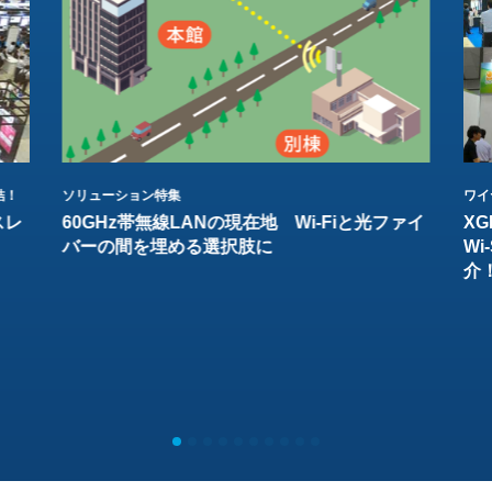
結！
ソリューション特集
ワイ
スレ
60GHz帯無線LANの現在地 Wi-Fiと光ファイ
XG
バーの間を埋める選択肢に
W
介