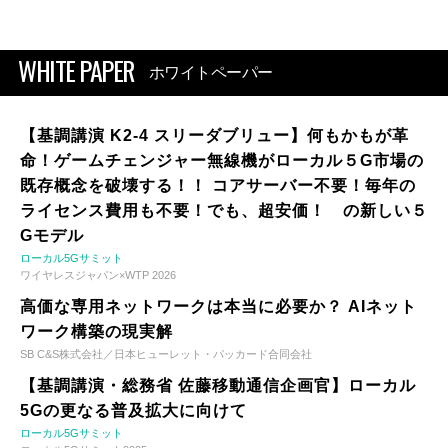
WHITE PAPER
ホワイトペーパー
【基調講演 K2-4 スリーダブリュー】何もかもが革
命！ゲームチェンジャー無線機がローカル５G市場の
既存概念を破壊する！！ コアサーバー不要！毎年の
ライセンス費用も不要！でも、超安価！ の新しい５
Gモデル
ローカル5Gサミット
ワイヤレスジャパン×WTP 2026
高価な専用ネットワークは本当に必要か？ AIネット
ワーク構築の現実解
SB C&S株式会社／日本ヒューレット・パッカード合同会社
【基調講演・総務省 佐藤移動通信企画官】ローカル
5Gの更なる普及拡大に向けて
ローカル5Gサミット