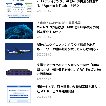
ZETAアライアンス、AIとIoTの共創を推進す
る 「Agentic IoT Lab」を設立
2026.08.07
＜連載＞6G時代の新・業界地図
MNO×NTNの新秩序 MNOとNTN事業者の関
係は変化するか？
2026.08.07
ANAがエクイニクスとクラウド接続を刷新、
ネットワーク構築期間が数カ月から数週間へ
2026.08.06
東陽テクニカがAIデータセンター向け「Ultra
Ethernet」検証機能を提供、VIAVI TestCenter
に機能追加
2026.08.06
NRIセキュア、独自開発のAI統制基盤を導入し
たSOCサービスを運用開始
2026.08.06