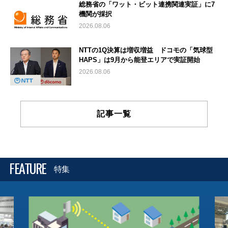
総務省の「ワット・ビット連携関連実証」に7
機関が採択
2026.08.06
NTTの1Q決算は増収増益 ドコモの「気球型
HAPS」は9月から能登エリアで実証開始
2026.08.06
記事一覧
FEATURE
特集