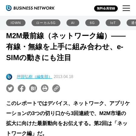
無料会員登録
IOWN
ローカル5G
AI
6G
IoT
通
M2M最前線（ネットワーク編）――
有線・無線を上手に組み合わせ、e-
SIMの動きにも注目
坪田弘樹（編集部）
2013.04.18
このレポートではデバイス、ネットワーク、アプリケ
ーションの3つの切り口から3回連続で、M2M市場の
拡大に向けた最新動向をお伝えする。第2回は「ネッ
トワーク編」だ。