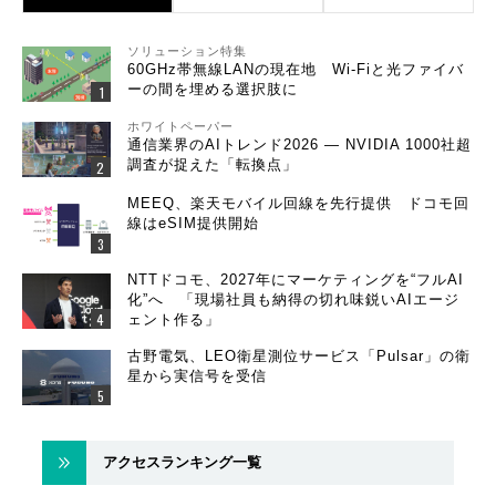
ソリューション特集
60GHz帯無線LANの現在地 Wi-Fiと光ファイバ
ーの間を埋める選択肢に
ホワイトペーパー
通信業界のAIトレンド2026 ― NVIDIA 1000社超
調査が捉えた「転換点」
MEEQ、楽天モバイル回線を先行提供 ドコモ回
線はeSIM提供開始
NTTドコモ、2027年にマーケティングを“フルAI
化”へ 「現場社員も納得の切れ味鋭いAIエージ
ェント作る」
古野電気、LEO衛星測位サービス「Pulsar」の衛
星から実信号を受信
アクセスランキング一覧