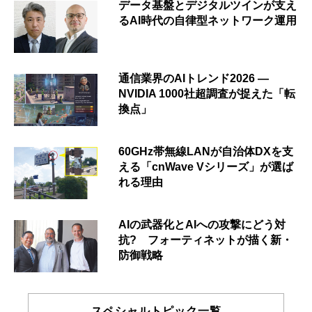
データ基盤とデジタルツインが支え
るAI時代の自律型ネットワーク運用
通信業界のAIトレンド2026 ―
NVIDIA 1000社超調査が捉えた「転
換点」
60GHz帯無線LANが自治体DXを支
える「cnWave Vシリーズ」が選ば
れる理由
AIの武器化とAIへの攻撃にどう対
抗? フォーティネットが描く新・
防御戦略
スペシャルトピック一覧