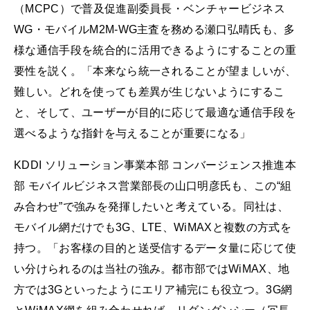
（MCPC）で普及促進副委員長・ベンチャービジネス
WG・モバイルM2M-WG主査を務める瀬口弘晴氏も、多
様な通信手段を統合的に活用できるようにすることの重
要性を説く。「本来なら統一されることが望ましいが、
難しい。どれを使っても差異が生じないようにするこ
と、そして、ユーザーが目的に応じて最適な通信手段を
選べるような指針を与えることが重要になる」
KDDI ソリューション事業本部 コンバージェンス推進本
部 モバイルビジネス営業部長の山口明彦氏も、この“組
み合わせ”で強みを発揮したいと考えている。同社は、
モバイル網だけでも3G、LTE、WiMAXと複数の方式を
持つ。「お客様の目的と送受信するデータ量に応じて使
い分けられるのは当社の強み。都市部ではWiMAX、地
方では3Gといったようにエリア補完にも役立つ。3G網