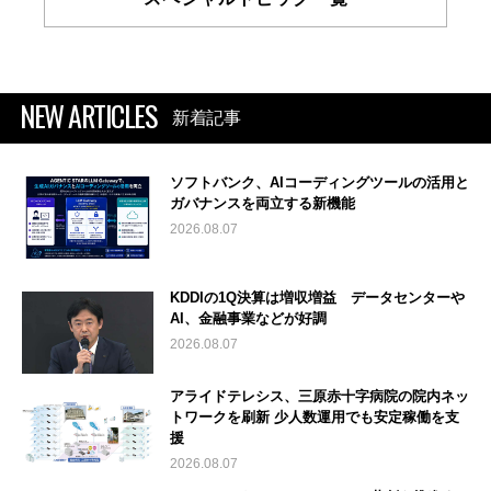
NEW ARTICLES
新着記事
ソフトバンク、AIコーディングツールの活用と
ガバナンスを両立する新機能
2026.08.07
KDDIの1Q決算は増収増益 データセンターや
AI、金融事業などが好調
2026.08.07
アライドテレシス、三原赤十字病院の院内ネッ
トワークを刷新 少人数運用でも安定稼働を支
援
2026.08.07