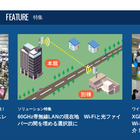
FEATURE
特集
結！
ソリューション特集
ワイ
スレ
60GHz帯無線LANの現在地 Wi-Fiと光ファイ
XG
バーの間を埋める選択肢に
W
介