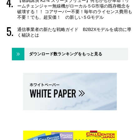
【基調講演 K2-4 スリーダブリュー】何もかもが革命！ゲ
ームチェンジャー無線機がローカル５G市場の既存概念を
破壊する！！ コアサーバー不要！毎年のライセンス費用も
不要！でも、超安価！ の新しい５Gモデル
通信事業者の新たな戦略ガイド B2B2Xモデルを成功に導
く秘訣とは
ダウンロード数ランキングをもっと見る