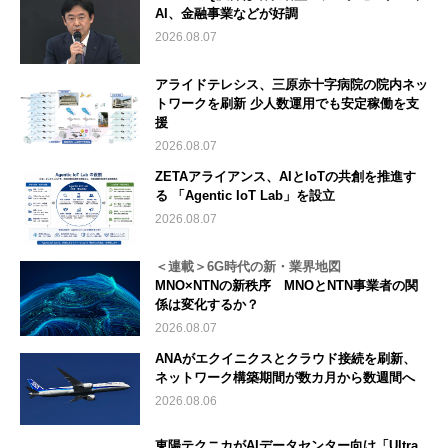
AI、金融事業などが好調
2026.08.07
アライドテレシス、三原赤十字病院の院内ネッ
トワークを刷新 少人数運用でも安定稼働を支
援
2026.08.07
ZETAアライアンス、AIとIoTの共創を推進す
る 「Agentic IoT Lab」を設立
2026.08.07
＜連載＞6G時代の新・業界地図
MNO×NTNの新秩序 MNOとNTN事業者の関
係は変化するか？
2026.08.07
ANAがエクイニクスとクラウド接続を刷新、
ネットワーク構築期間が数カ月から数週間へ
2026.08.06
東陽テクニカがAIデータセンター向け「Ultra