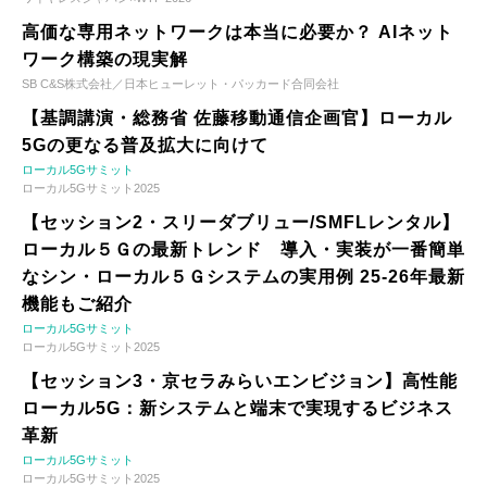
高価な専用ネットワークは本当に必要か？ AIネット
ワーク構築の現実解
SB C&S株式会社／日本ヒューレット・パッカード合同会社
【基調講演・総務省 佐藤移動通信企画官】ローカル
5Gの更なる普及拡大に向けて
ローカル5Gサミット
ローカル5Gサミット2025
【セッション2・スリーダブリュー/SMFLレンタル】
ローカル５Ｇの最新トレンド 導入・実装が一番簡単
なシン・ローカル５Ｇシステムの実用例 25-26年最新
機能もご紹介
ローカル5Gサミット
ローカル5Gサミット2025
【セッション3・京セラみらいエンビジョン】高性能
ローカル5G：新システムと端末で実現するビジネス
革新
ローカル5Gサミット
ローカル5Gサミット2025