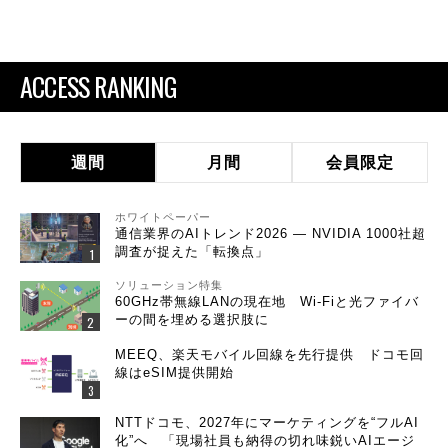
ACCESS RANKING
週間
月間
会員限定
ホワイトペーパー
通信業界のAIトレンド2026 ― NVIDIA 1000社超
調査が捉えた「転換点」
ソリューション特集
60GHz帯無線LANの現在地 Wi-Fiと光ファイバ
ーの間を埋める選択肢に
MEEQ、楽天モバイル回線を先行提供 ドコモ回
線はeSIM提供開始
NTTドコモ、2027年にマーケティングを“フルAI
化”へ 「現場社員も納得の切れ味鋭いAIエージ