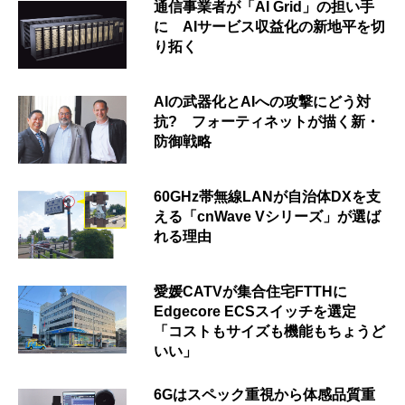
通信事業者が「AI Grid」の担い手
に AIサービス収益化の新地平を切
り拓く
AIの武器化とAIへの攻撃にどう対
抗? フォーティネットが描く新・
防御戦略
60GHz帯無線LANが自治体DXを支
える「cnWave Vシリーズ」が選ば
れる理由
愛媛CATVが集合住宅FTTHに
Edgecore ECSスイッチを選定
「コストもサイズも機能もちょうど
いい」
6Gはスペック重視から体感品質重