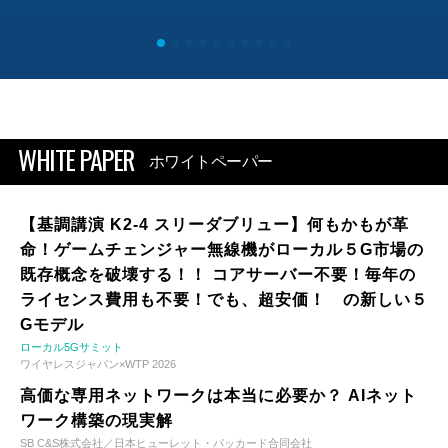
WHITE PAPER
ホワイトペーパー
【基調講演 K2-4 スリーダブリュー】何もかもが革
命！ゲームチェンジャー無線機がローカル５G市場の
既存概念を破壊する！！ コアサーバー不要！毎年の
ライセンス費用も不要！でも、超安価！ の新しい５
Gモデル
ローカル5Gサミット
ワイヤレスジャパン×WTP 2026
高価な専用ネットワークは本当に必要か？ AIネット
ワーク構築の現実解
SB C&S株式会社／日本ヒューレット・パッカード合同会社