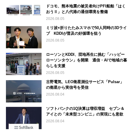
ドコモ、熊本地震の被災者向けPFI船舶「はく
おうⅡ」と八代港の通信環境を整備
2026.08.05
ミリ波×折りたたみスマホで50人同時の3Dライ
ブ KDDIが普及の好循環を狙う
2026.08.05
ローソンとKDDI、団地再生に挑む「ハッピー
ローソンタウン」を開業 通信・AIで地域の暮
らしを支援
2026.08.05
古野電気、LEO衛星測位サービス「Pulsar」
の衛星から実信号を受信
2026.08.04
ソフトバンクの1Q決算は増収増益 セブン＆
アイとの「未来型コンビニ」の実現にも意欲
2026.08.04