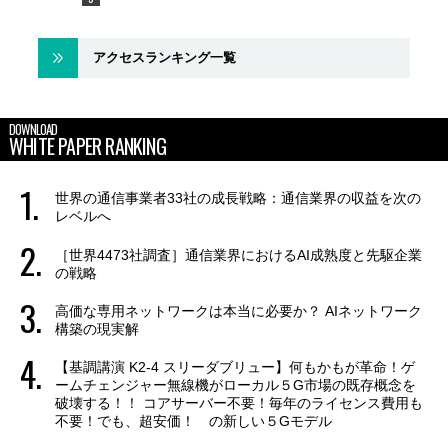
アクセスランキング一覧
DOWNLOAD
WHITE PAPER RANKING
世界の通信事業者33社の成長戦略：通信業界の収益を次の
レベルへ
［世界4473社調査］通信業界におけるAI成熟度と先駆企業
の戦略
高価な専用ネットワークは本当に必要か？ AIネットワーク
構築の現実解
【基調講演 K2-4 スリーダブリュー】何もかもが革命！ゲ
ームチェンジャー無線機がローカル５G市場の既存概念を
破壊する！！ コアサーバー不要！毎年のライセンス費用も
不要！でも、超安価！ の新しい５Gモデル