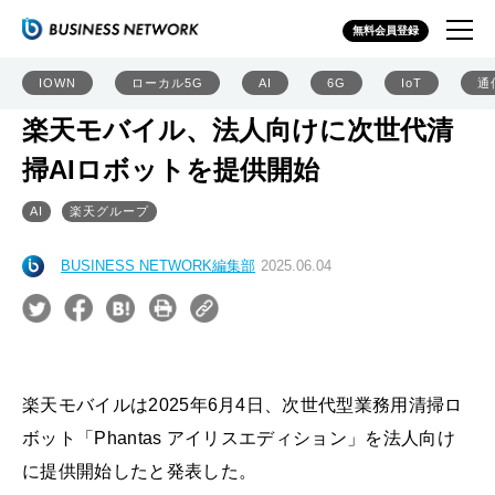
無料会員登録
IOWN
ローカル5G
AI
6G
IoT
通
楽天モバイル、法人向けに次世代清
掃AIロボットを提供開始
AI
楽天グループ
BUSINESS NETWORK編集部
2025.06.04
楽天モバイルは2025年6月4日、次世代型業務用清掃ロ
ボット「Phantas アイリスエディション」を法人向け
に提供開始したと発表した。