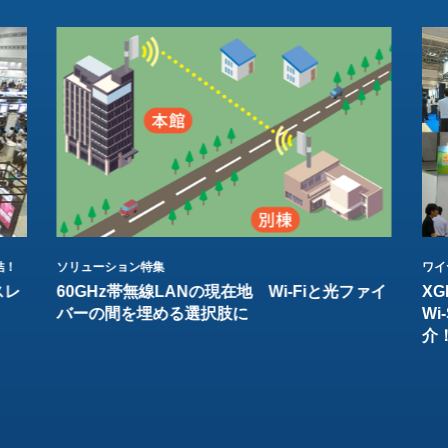
結！
ソリューション特集
ワイ
スレ
60GHz帯無線LANの現在地 Wi-Fiと光ファイ
XG
バーの間を埋める選択肢に
W
介