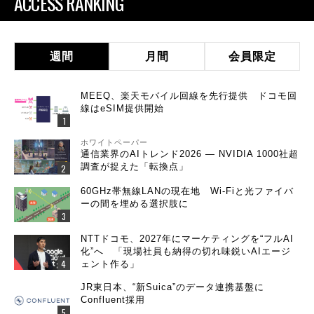
ACCESS RANKING
週間
月間
会員限定
MEEQ、楽天モバイル回線を先行提供 ドコモ回
線はeSIM提供開始
ホワイトペーパー
通信業界のAIトレンド2026 ― NVIDIA 1000社超
調査が捉えた「転換点」
60GHz帯無線LANの現在地 Wi-Fiと光ファイバ
ーの間を埋める選択肢に
NTTドコモ、2027年にマーケティングを“フルAI
化”へ 「現場社員も納得の切れ味鋭いAIエージ
ェント作る」
JR東日本、“新Suica”のデータ連携基盤に
Confluent採用