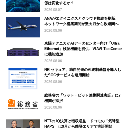
係は変化するか？
2026.08.07
ANAがエクイニクスとクラウド接続を刷新、
ネットワーク構築期間が数カ月から数週間へ
2026.08.06
東陽テクニカがAIデータセンター向け「Ultra
Ethernet」検証機能を提供、VIAVI TestCenter
に機能追加
2026.08.06
NRIセキュア、独自開発のAI統制基盤を導入し
たSOCサービスを運用開始
2026.08.06
総務省の「ワット・ビット連携関連実証」に7
機関が採択
2026.08.06
NTTの1Q決算は増収増益 ドコモの「気球型
HAPS」は9月から能登エリアで実証開始