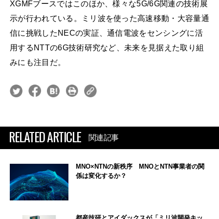
XGMFブースではこのほか、様々な5G/6G関連の技術展
示が行われている。ミリ波を使った高速移動・大容量通
信に挑戦したNECの実証、通信電波をセンシングに活
用するNTTの6G技術研究など、未来を見据えた取り組
みにも注目だ。
RELATED ARTICLE
関連記事
MNO×NTNの新秩序 MNOとNTN事業者の関
係は変化するか？
都産技研とアイダックスが「ミリ波開発キッ