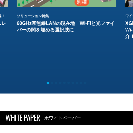
結！
ソリューション特集
ワイ
スレ
60GHz帯無線LANの現在地 Wi-Fiと光ファイ
XG
バーの間を埋める選択肢に
W
介
WHITE PAPER
ホワイトペーパー