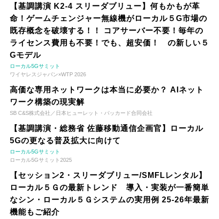
【基調講演 K2-4 スリーダブリュー】何もかもが革
命！ゲームチェンジャー無線機がローカル５G市場の
既存概念を破壊する！！ コアサーバー不要！毎年の
ライセンス費用も不要！でも、超安価！ の新しい５
Gモデル
ローカル5Gサミット
ワイヤレスジャパン×WTP 2026
高価な専用ネットワークは本当に必要か？ AIネット
ワーク構築の現実解
SB C&S株式会社／日本ヒューレット・パッカード合同会社
【基調講演・総務省 佐藤移動通信企画官】ローカル
5Gの更なる普及拡大に向けて
ローカル5Gサミット
ローカル5Gサミット2025
【セッション2・スリーダブリュー/SMFLレンタル】
ローカル５Ｇの最新トレンド 導入・実装が一番簡単
なシン・ローカル５Ｇシステムの実用例 25-26年最新
機能もご紹介