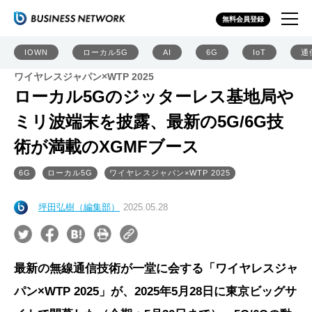
無料会員登録
IOWN
ローカル5G
AI
6G
IoT
通
ワイヤレスジャパン×WTP 2025
ローカル5Gのジッターレス基地局や
ミリ波端末を披露、最新の5G/6G技
術が満載のXGMFブース
6G
ローカル5G
ワイヤレスジャパン×WTP 2025
坪田弘樹（編集部）
2025.05.28
最新の無線通信技術が一堂に会する「ワイヤレスジャ
パン×WTP 2025」が、2025年5月28日に東京ビッグサ