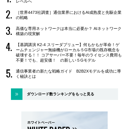
レベルへ
［世界4473社調査］通信業界におけるAI成熟度と先駆企業
の戦略
高価な専用ネットワークは本当に必要か？ AIネットワーク
構築の現実解
【基調講演 K2-4 スリーダブリュー】何もかもが革命！ゲ
ームチェンジャー無線機がローカル５G市場の既存概念を
破壊する！！ コアサーバー不要！毎年のライセンス費用も
不要！でも、超安価！ の新しい５Gモデル
通信事業者の新たな戦略ガイド B2B2Xモデルを成功に導
く秘訣とは
ダウンロード数ランキングをもっと見る