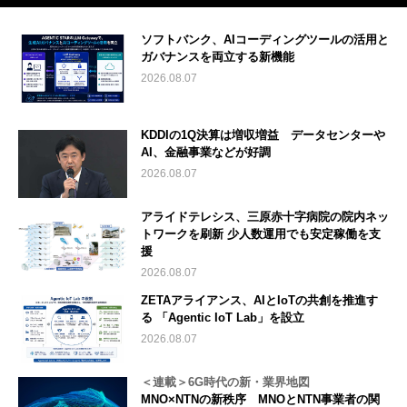
ソフトバンク、AIコーディングツールの活用と
ガバナンスを両立する新機能
2026.08.07
KDDIの1Q決算は増収増益 データセンターや
AI、金融事業などが好調
2026.08.07
アライドテレシス、三原赤十字病院の院内ネッ
トワークを刷新 少人数運用でも安定稼働を支
援
2026.08.07
ZETAアライアンス、AIとIoTの共創を推進す
る 「Agentic IoT Lab」を設立
2026.08.07
＜連載＞6G時代の新・業界地図
MNO×NTNの新秩序 MNOとNTN事業者の関