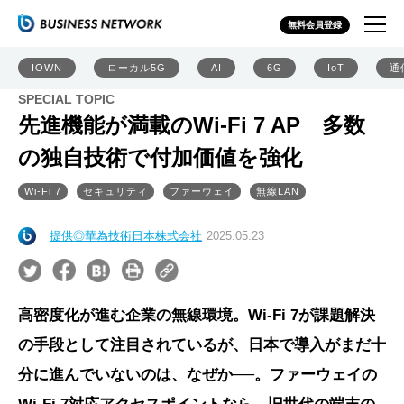
無料会員登録
IOWN
ローカル5G
AI
6G
IoT
通
SPECIAL TOPIC
先進機能が満載のWi-Fi 7 AP 多数
の独自技術で付加価値を強化
Wi-Fi 7
セキュリティ
ファーウェイ
無線LAN
提供◎華為技術日本株式会社
2025.05.23
高密度化が進む企業の無線環境。Wi-Fi 7が課題解決
の手段として注目されているが、日本で導入がまだ十
分に進んでいないのは、なぜか──。ファーウェイの