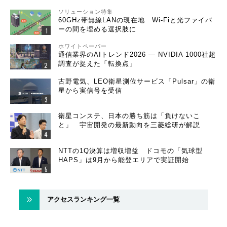
ソリューション特集
60GHz帯無線LANの現在地 Wi-Fiと光ファイバ
ーの間を埋める選択肢に
ホワイトペーパー
通信業界のAIトレンド2026 ― NVIDIA 1000社超
調査が捉えた「転換点」
古野電気、LEO衛星測位サービス「Pulsar」の衛
星から実信号を受信
衛星コンステ、日本の勝ち筋は「負けないこ
と」 宇宙開発の最新動向を三菱総研が解説
NTTの1Q決算は増収増益 ドコモの「気球型
HAPS」は9月から能登エリアで実証開始
アクセスランキング一覧