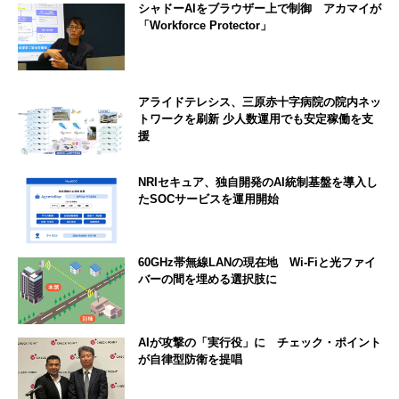
シャドーAIをブラウザー上で制御 アカマイが
「Workforce Protector」
アライドテレシス、三原赤十字病院の院内ネッ
トワークを刷新 少人数運用でも安定稼働を支
援
NRIセキュア、独自開発のAI統制基盤を導入し
たSOCサービスを運用開始
60GHz帯無線LANの現在地 Wi-Fiと光ファイ
バーの間を埋める選択肢に
AIが攻撃の「実行役」に チェック・ポイント
が自律型防衛を提唱