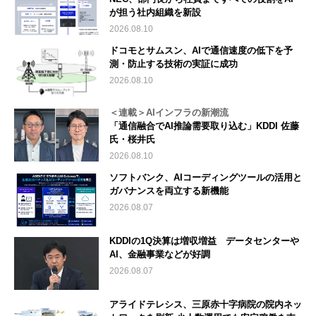
が担う社内組織を新設
2026.08.10
ドコモとサムスン、AIで通信速度の低下を予
測・防止する技術の実証に成功
2026.08.10
＜連載＞AIインフラの新潮流
「通信融合でAI推論需要取り込む」KDDI 佐藤
氏・桜井氏
2026.08.10
ソフトバンク、AIコーディングツールの活用と
ガバナンスを両立する新機能
2026.08.07
KDDIの1Q決算は増収増益 データセンターや
AI、金融事業などが好調
2026.08.07
アライドテレシス、三原赤十字病院の院内ネッ