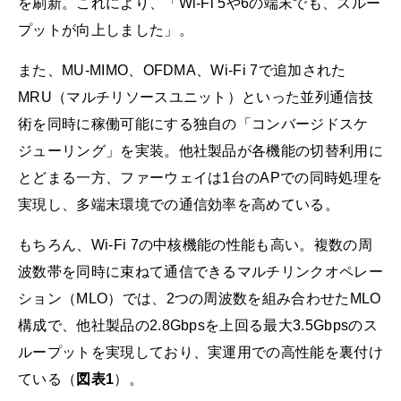
を刷新。これにより、「Wi-Fi 5や6の端末でも、スルー
プットが向上しました」。
また、MU-MIMO、OFDMA、Wi-Fi 7で追加された
MRU（マルチリソースユニット）といった並列通信技
術を同時に稼働可能にする独自の「コンバージドスケ
ジューリング」を実装。他社製品が各機能の切替利用に
とどまる一方、ファーウェイは1台のAPでの同時処理を
実現し、多端末環境での通信効率を高めている。
もちろん、Wi-Fi 7の中核機能の性能も高い。複数の周
波数帯を同時に束ねて通信できるマルチリンクオペレー
ション（MLO）では、2つの周波数を組み合わせたMLO
構成で、他社製品の2.8Gbpsを上回る最大3.5Gbpsのス
ループットを実現しており、実運用での高性能を裏付け
ている（
図表1
）。