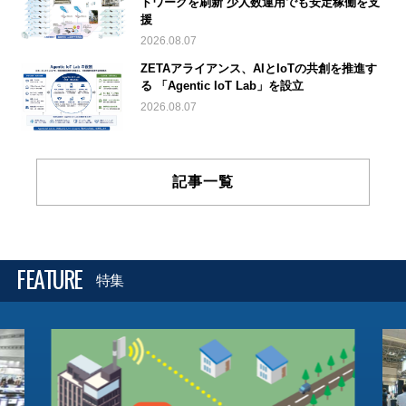
トワークを刷新 少人数運用でも安定稼働を支
援
2026.08.07
ZETAアライアンス、AIとIoTの共創を推進す
る 「Agentic IoT Lab」を設立
2026.08.07
記事一覧
FEATURE
特集