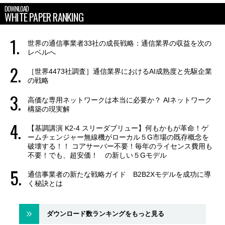
DOWNLOAD
WHITE PAPER RANKING
世界の通信事業者33社の成長戦略：通信業界の収益を次の
レベルへ
［世界4473社調査］通信業界におけるAI成熟度と先駆企業
の戦略
高価な専用ネットワークは本当に必要か？ AIネットワーク
構築の現実解
【基調講演 K2-4 スリーダブリュー】何もかもが革命！ゲ
ームチェンジャー無線機がローカル５G市場の既存概念を
破壊する！！ コアサーバー不要！毎年のライセンス費用も
不要！でも、超安価！ の新しい５Gモデル
通信事業者の新たな戦略ガイド B2B2Xモデルを成功に導
く秘訣とは
ダウンロード数ランキングをもっと見る