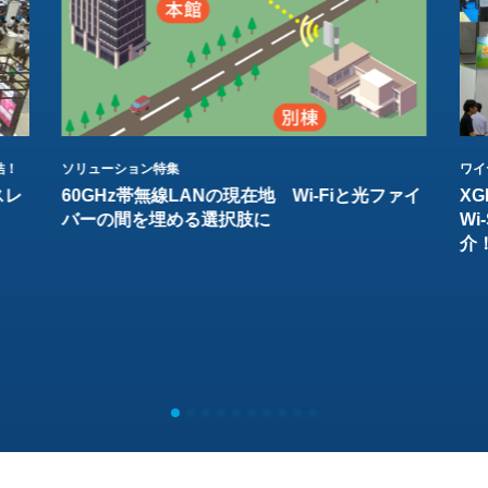
結！
ソリューション特集
ワイ
スレ
60GHz帯無線LANの現在地 Wi-Fiと光ファイ
XG
バーの間を埋める選択肢に
W
介