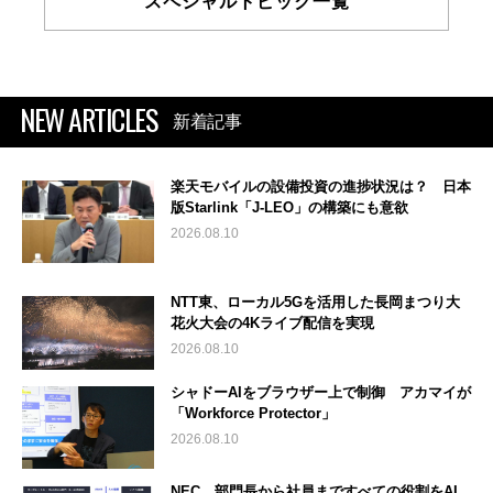
スペシャルトピック一覧
NEW ARTICLES
新着記事
楽天モバイルの設備投資の進捗状況は？ 日本
版Starlink「J-LEO」の構築にも意欲
2026.08.10
NTT東、ローカル5Gを活用した長岡まつり大
花火大会の4Kライブ配信を実現
2026.08.10
シャドーAIをブラウザー上で制御 アカマイが
「Workforce Protector」
2026.08.10
NEC、部門長から社員まですべての役割をAI