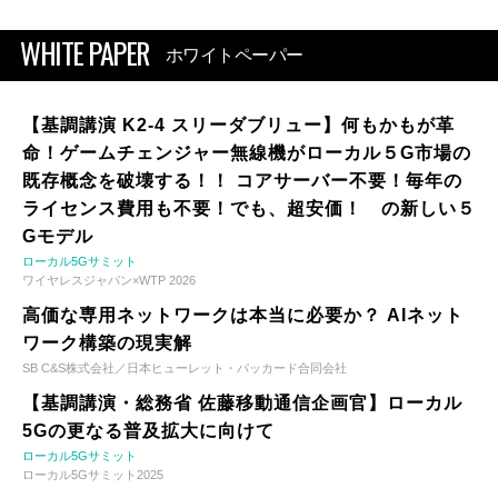
WHITE PAPER
ホワイトペーパー
【基調講演 K2-4 スリーダブリュー】何もかもが革
命！ゲームチェンジャー無線機がローカル５G市場の
既存概念を破壊する！！ コアサーバー不要！毎年の
ライセンス費用も不要！でも、超安価！ の新しい５
Gモデル
ローカル5Gサミット
ワイヤレスジャパン×WTP 2026
高価な専用ネットワークは本当に必要か？ AIネット
ワーク構築の現実解
SB C&S株式会社／日本ヒューレット・パッカード合同会社
【基調講演・総務省 佐藤移動通信企画官】ローカル
5Gの更なる普及拡大に向けて
ローカル5Gサミット
ローカル5Gサミット2025