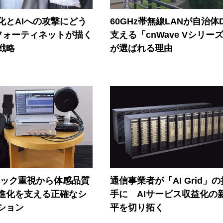
器化とAIへの攻撃にどう
60GHz帯無線LANが自治体
フォーティネットが描く
支える「cnWave Vシリー
戦略
が選ばれる理由
ペック重視から体感品質
通信事業者が「AI Grid」
進化を支える正確なシ
手に AIサービス収益化の
ション
平を切り拓く