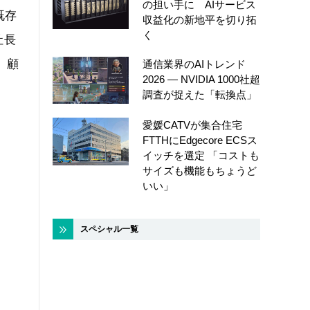
の担い手に AIサービス
既存
収益化の新地平を切り拓
く
社長
、顧
通信業界のAIトレンド
2026 ― NVIDIA 1000社超
調査が捉えた「転換点」
愛媛CATVが集合住宅
FTTHにEdgecore ECSス
イッチを選定 「コストも
サイズも機能もちょうど
いい」
スペシャル一覧