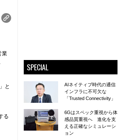
営業
SPECIAL
オ
AIネイティブ時代の通信
本」と
インフラに不可欠な
「Trusted Connectivity」
6Gはスペック重視から体
する
感品質重視へ 進化を支
える正確なシミュレーシ
ョン