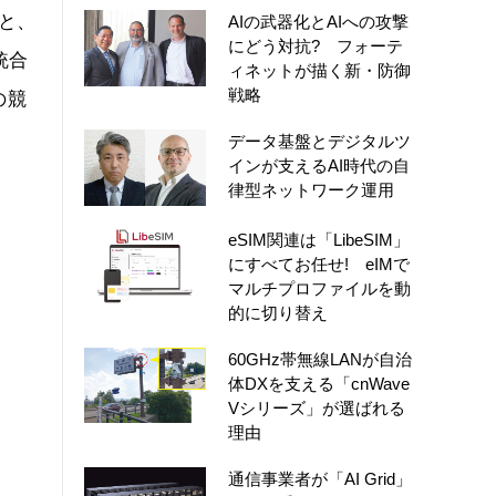
と、
AIの武器化とAIへの攻撃
にどう対抗? フォーテ
統合
ィネットが描く新・防御
戦略
の競
データ基盤とデジタルツ
インが支えるAI時代の自
律型ネットワーク運用
eSIM関連は「LibeSIM」
にすべてお任せ! eIMで
マルチプロファイルを動
的に切り替え
60GHz帯無線LANが自治
体DXを支える「cnWave
Vシリーズ」が選ばれる
理由
通信事業者が「AI Grid」