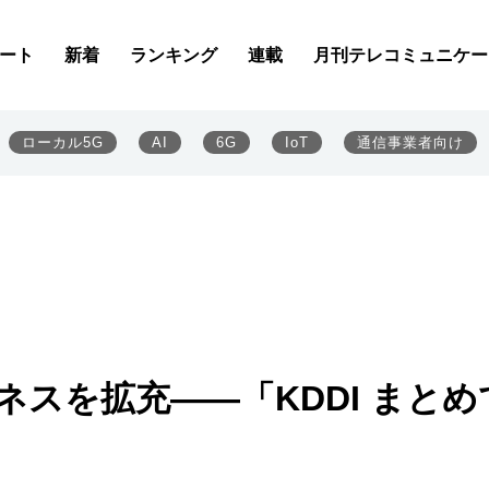
ート
新着
ランキング
連載
月刊テレコミュニケー
ローカル5G
AI
6G
IoT
通信事業者向け
ネスを拡充――「KDDI まとめ