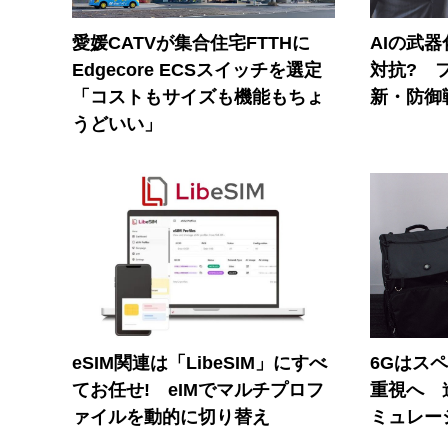
愛媛CATVが集合住宅FTTHに
AIの武
Edgecore ECSスイッチを選定
対抗? 
「コストもサイズも機能もちょ
新・防御
うどいい」
eSIM関連は「LibeSIM」にすべ
6Gはス
てお任せ! eIMでマルチプロフ
重視へ 
ァイルを動的に切り替え
ミュレー