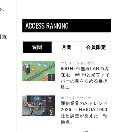
ら、
ACCESS RANKING
目線
週間
月間
会員限定
ソリューション特集
60GHz帯無線LANの現
在地 Wi-Fiと光ファイ
バーの間を埋める選択
肢に
ホワイトペーパー
通信業界のAIトレンド
2026 ― NVIDIA 1000
社超調査が捉えた「転
換点」