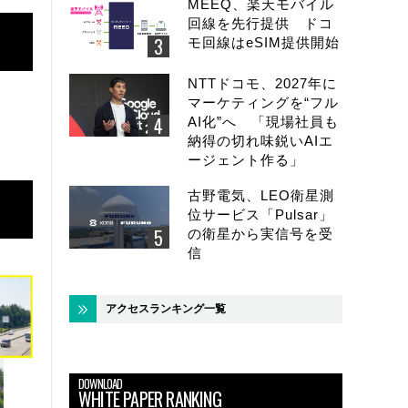
MEEQ、楽天モバイル
回線を先行提供 ドコ
モ回線はeSIM提供開始
NTTドコモ、2027年に
マーケティングを“フル
AI化”へ 「現場社員も
納得の切れ味鋭いAIエ
ージェント作る」
古野電気、LEO衛星測
位サービス「Pulsar」
の衛星から実信号を受
信
アクセスランキング一覧
DOWNLOAD
WHITE PAPER RANKING