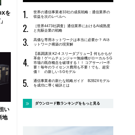
世界の通信事業者33社の成長戦略：通信業界の
DXを
収益を次のレベルへ
ズ」
［世界4473社調査］通信業界におけるAI成熟度
と先駆企業の戦略
高価な専用ネットワークは本当に必要か？ AIネ
ットワーク構築の現実解
【基調講演 K2-4 スリーダブリュー】何もかもが
革命！ゲームチェンジャー無線機がローカル５G
市場の既存概念を破壊する！！ コアサーバー不
要！毎年のライセンス費用も不要！でも、超安
価！ の新しい５Gモデル
通信事業者の新たな戦略ガイド B2B2Xモデル
を成功に導く秘訣とは
ダウンロード数ランキングをもっと見る
の担い
新地