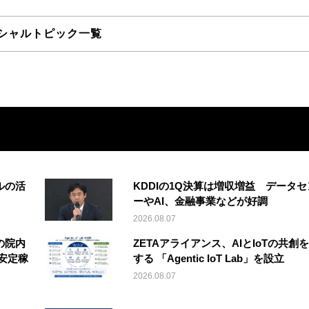
シャルトピック一覧
ルの活
KDDIの1Q決算は増収増益 データセ
ーやAI、金融事業などが好調
2026.08.07
の院内
ZETAアライアンス、AIとIoTの共創
安定稼
する 「Agentic IoT Lab」を設立
2026.08.07