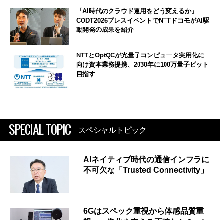
「AI時代のクラウド運用をどう変えるか」
CODT2026プレスイベントでNTTドコモがAI駆
動開発の成果を紹介
NTTとOptQCが光量子コンピュータ実用化に
向け資本業務提携、2030年に100万量子ビット
目指す
SPECIAL TOPIC
スペシャルトピック
AIネイティブ時代の通信インフラに
不可欠な「Trusted Connectivity」
6Gはスペック重視から体感品質重