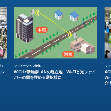
結！
ソリューション特集
ワイ
スレ
60GHz帯無線LANの現在地 Wi-Fiと光ファイ
XG
バーの間を埋める選択肢に
W
介