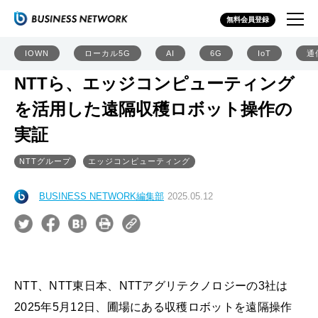
無料会員登録
IOWN
ローカル5G
AI
6G
IoT
通
NTTら、エッジコンピューティング
を活用した遠隔収穫ロボット操作の
実証
NTTグループ
エッジコンピューティング
BUSINESS NETWORK編集部
2025.05.12
NTT、NTT東日本、NTTアグリテクノロジーの3社は
2025年5月12日、圃場にある収穫ロボットを遠隔操作