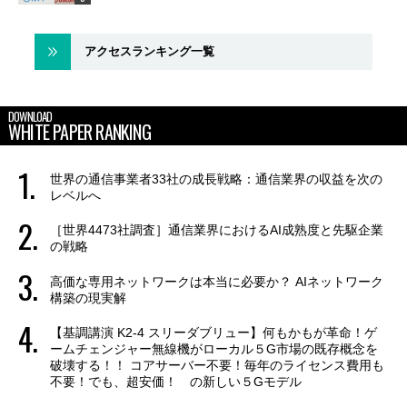
アクセスランキング一覧
DOWNLOAD
WHITE PAPER RANKING
世界の通信事業者33社の成長戦略：通信業界の収益を次の
レベルへ
［世界4473社調査］通信業界におけるAI成熟度と先駆企業
の戦略
高価な専用ネットワークは本当に必要か？ AIネットワーク
構築の現実解
【基調講演 K2-4 スリーダブリュー】何もかもが革命！ゲ
ームチェンジャー無線機がローカル５G市場の既存概念を
破壊する！！ コアサーバー不要！毎年のライセンス費用も
不要！でも、超安価！ の新しい５Gモデル