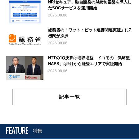
NRIセキュア、独自開発のAI統制基盤を導入し
たSOCサービスを運用開始
2026.08.06
総務省の「ワット・ビット連携関連実証」に7
機関が採択
2026.08.06
NTTの1Q決算は増収増益 ドコモの「気球型
HAPS」は9月から能登エリアで実証開始
2026.08.06
記事一覧
FEATURE
特集