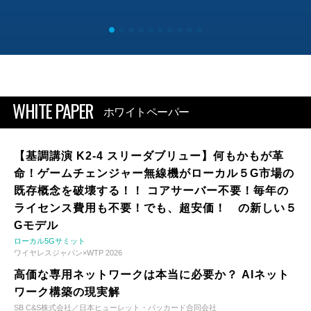
WHITE PAPER
ホワイトペーパー
【基調講演 K2-4 スリーダブリュー】何もかもが革
命！ゲームチェンジャー無線機がローカル５G市場の
既存概念を破壊する！！ コアサーバー不要！毎年の
ライセンス費用も不要！でも、超安価！ の新しい５
Gモデル
ローカル5Gサミット
ワイヤレスジャパン×WTP 2026
高価な専用ネットワークは本当に必要か？ AIネット
ワーク構築の現実解
SB C&S株式会社／日本ヒューレット・パッカード合同会社