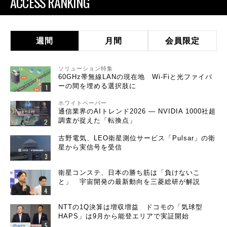
ACCESS RANKING
週間
月間
会員限定
ソリューション特集
60GHz帯無線LANの現在地 Wi-Fiと光ファイバ
ーの間を埋める選択肢に
ホワイトペーパー
通信業界のAIトレンド2026 ― NVIDIA 1000社超
調査が捉えた「転換点」
古野電気、LEO衛星測位サービス「Pulsar」の衛
星から実信号を受信
衛星コンステ、日本の勝ち筋は「負けないこ
と」 宇宙開発の最新動向を三菱総研が解説
NTTの1Q決算は増収増益 ドコモの「気球型
HAPS」は9月から能登エリアで実証開始