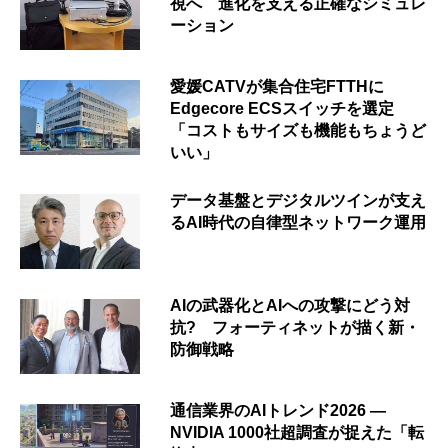
視へ 進化を支える正確なシミュレ
ーション
愛媛CATVが集合住宅FTTHに
Edgecore ECSスイッチを選定
「コストもサイズも機能もちょうど
いい」
データ基盤とデジタルツインが支え
るAI時代の自律型ネットワーク運用
AIの武器化とAIへの攻撃にどう対
抗? フォーティネットが描く新・
防御戦略
通信業界のAIトレンド2026 ―
NVIDIA 1000社超調査が捉えた「転