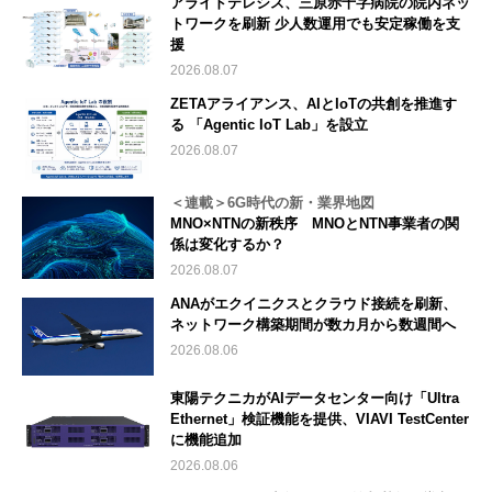
アライドテレシス、三原赤十字病院の院内ネッ
トワークを刷新 少人数運用でも安定稼働を支
援
2026.08.07
ZETAアライアンス、AIとIoTの共創を推進す
る 「Agentic IoT Lab」を設立
2026.08.07
＜連載＞6G時代の新・業界地図
MNO×NTNの新秩序 MNOとNTN事業者の関
係は変化するか？
2026.08.07
ANAがエクイニクスとクラウド接続を刷新、
ネットワーク構築期間が数カ月から数週間へ
2026.08.06
東陽テクニカがAIデータセンター向け「Ultra
Ethernet」検証機能を提供、VIAVI TestCenter
に機能追加
2026.08.06