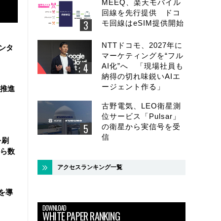
MEEQ、楽天モバイル
回線を先行提供 ドコ
モ回線はeSIM提供開始
NTTドコモ、2027年に
ンタ
マーケティングを“フル
AI化”へ 「現場社員も
納得の切れ味鋭いAIエ
ージェント作る」
を推進
古野電気、LEO衛星測
位サービス「Pulsar」
の衛星から実信号を受
信
を刷
ら数
アクセスランキング一覧
を導
DOWNLOAD
WHITE PAPER RANKING