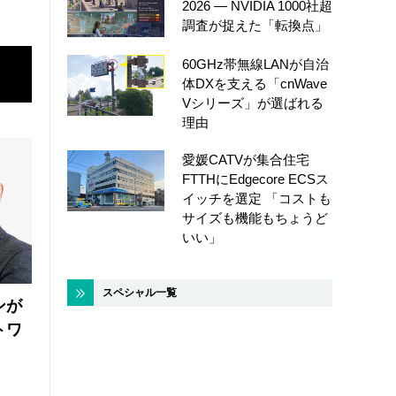
2026 ― NVIDIA 1000社超
調査が捉えた「転換点」
60GHz帯無線LANが自治
体DXを支える「cnWave
Vシリーズ」が選ばれる
理由
愛媛CATVが集合住宅
FTTHにEdgecore ECSス
イッチを選定 「コストも
サイズも機能もちょうど
いい」
スペシャル一覧
ンが
トワ