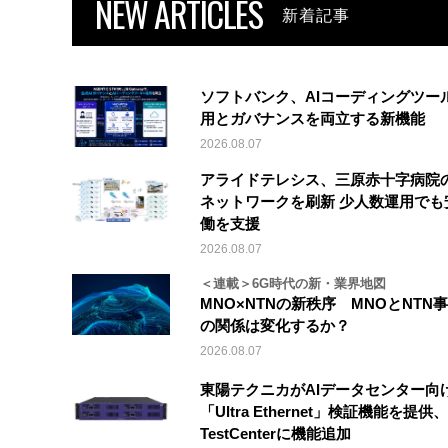
NEW ARTICLES
新着記事
ソフトバンク、AIコーディングツー
用とガバナンスを両立する新機能
2026.08.07
アライドテレシス、三原赤十字病院
ネットワークを刷新 少人数運用でも
働を支援
2026.08.07
＜連載＞6G時代の新・業界地図
MNO×NTNの新秩序 MNOとNTN
の関係は変化するか？
2026.08.07
東陽テクニカがAIデータセンター向
「Ultra Ethernet」検証機能を提供、V
TestCenterに機能追加