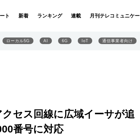
ート
新着
ランキング
連載
月刊テレコミュニケー
ローカル5G
AI
6G
IoT
通信事業者向け
アクセス回線に広域イーサが追
000番号に対応