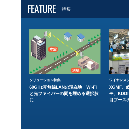
FEATURE
特集
ソリューション特集
ワイヤレスジ
60GHz帯無線LANの現在地 Wi-Fi
XGMF、
と光ファイバーの間を埋める選択肢
モ、KDDI
に
目ブース