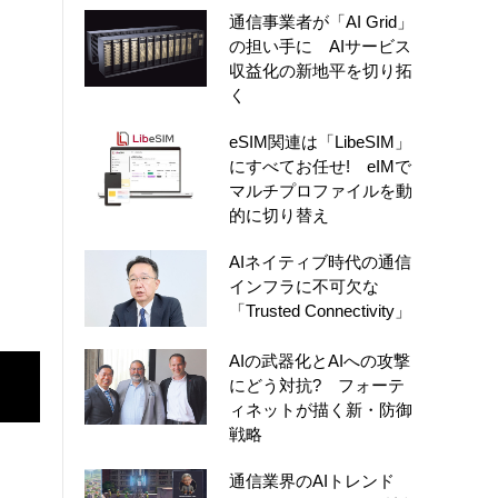
通信事業者が「AI Grid」
の担い手に AIサービス
収益化の新地平を切り拓
く
eSIM関連は「LibeSIM」
にすべてお任せ! eIMで
マルチプロファイルを動
的に切り替え
AIネイティブ時代の通信
インフラに不可欠な
「Trusted Connectivity」
AIの武器化とAIへの攻撃
にどう対抗? フォーテ
ィネットが描く新・防御
戦略
通信業界のAIトレンド