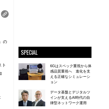
」の
SPECIAL
スト
6Gはスペック重視から体
感品質重視へ 進化を支
加
える正確なシミュレーシ
ョン
データ基盤とデジタルツ
た
インが支えるAI時代の自
律型ネットワーク運用