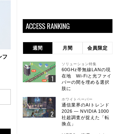
ACCESS RANKING
週間
月間
会員限定
ンフ
ソリューション特集
60GHz帯無線LANの現
在地 Wi-Fiと光ファイ
バーの間を埋める選択
肢に
ホワイトペーパー
通信業界のAIトレンド
2026 ― NVIDIA 1000
社超調査が捉えた「転
換点」