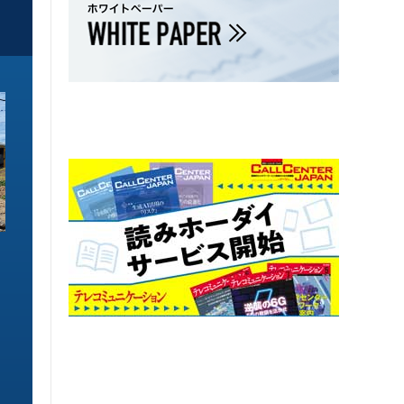
ソリューション特集
ソリューション特集
イーサネットで作るGPUネットワー
6GHz帯Wi-Fiは
ク 間近に迫る1.6TbE時代とローカ
末」で Wi-Fi 7
ルLLMに備えを
こう