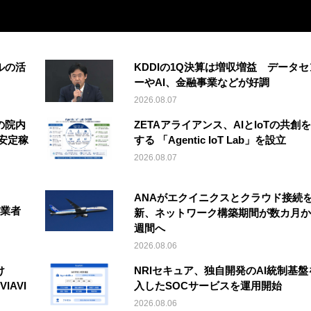
ルの活
KDDIの1Q決算は増収増益 データセ
ーやAI、金融事業などが好調
2026.08.07
の院内
ZETAアライアンス、AIとIoTの共創
安定稼
する 「Agentic IoT Lab」を設立
2026.08.07
ANAがエクイニクスとクラウド接続
事業者
新、ネットワーク構築期間が数カ月か
週間へ
2026.08.06
け
NRIセキュア、独自開発のAI統制基盤
IAVI
入したSOCサービスを運用開始
2026.08.06