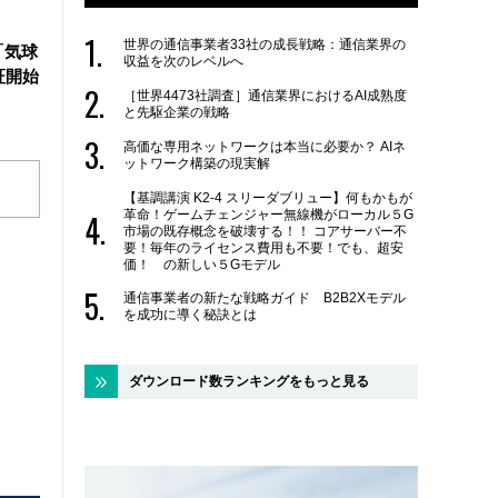
世界の通信事業者33社の成長戦略：通信業界の
「気球
収益を次のレベルへ
証開始
［世界4473社調査］通信業界におけるAI成熟度
と先駆企業の戦略
高価な専用ネットワークは本当に必要か？ AIネ
ットワーク構築の現実解
【基調講演 K2-4 スリーダブリュー】何もかもが
革命！ゲームチェンジャー無線機がローカル５G
市場の既存概念を破壊する！！ コアサーバー不
要！毎年のライセンス費用も不要！でも、超安
価！ の新しい５Gモデル
通信事業者の新たな戦略ガイド B2B2Xモデル
を成功に導く秘訣とは
ダウンロード数ランキングをもっと見る