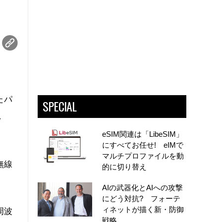
たパ
SPECIAL
し
eSIM関連は「LibeSIM」
にすべてお任せ! eIMで
マルチプロファイルを動
無線
的に切り替え
AIの武器化とAIへの攻撃
にどう対抗? フォーテ
ィネットが描く新・防御
周波
戦略