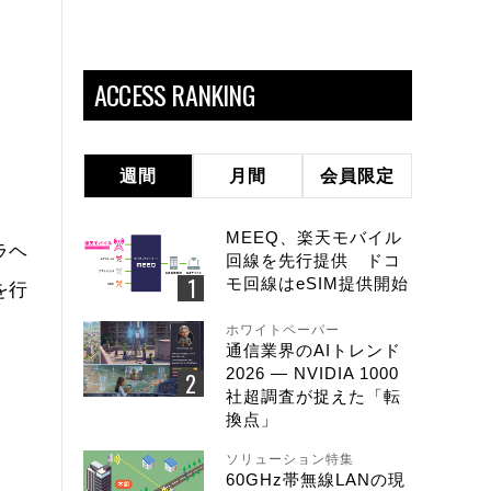
ACCESS RANKING
週間
月間
会員限定
MEEQ、楽天モバイル
ラヘ
回線を先行提供 ドコ
モ回線はeSIM提供開始
を行
ホワイトペーパー
通信業界のAIトレンド
2026 ― NVIDIA 1000
社超調査が捉えた「転
換点」
ソリューション特集
60GHz帯無線LANの現