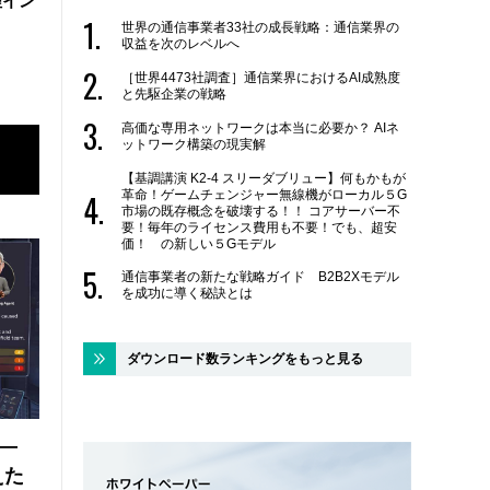
理イン
世界の通信事業者33社の成長戦略：通信業界の
収益を次のレベルへ
［世界4473社調査］通信業界におけるAI成熟度
と先駆企業の戦略
高価な専用ネットワークは本当に必要か？ AIネ
ットワーク構築の現実解
【基調講演 K2-4 スリーダブリュー】何もかもが
革命！ゲームチェンジャー無線機がローカル５G
市場の既存概念を破壊する！！ コアサーバー不
要！毎年のライセンス費用も不要！でも、超安
価！ の新しい５Gモデル
通信事業者の新たな戦略ガイド B2B2Xモデル
を成功に導く秘訣とは
ダウンロード数ランキングをもっと見る
 ―
えた