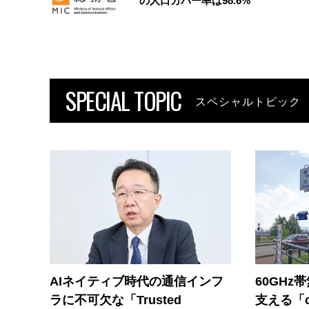
の人口カバー率は98.6%
SPECIAL TOPIC
スペシャルトピック
AIネイティブ時代の通信インフ
60GHz
ラに不可欠な「Trusted
支える「c