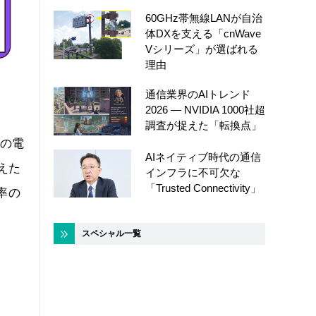
60GHz帯無線LANが自治
体DXを支える「cnWave
Vシリーズ」が選ばれる
理由
通信業界のAIトレンド
2026 ― NVIDIA 1000社超
調査が捉えた「転換点」
2%の電
AIネイティブ時代の通信
えた
インフラに不可欠な
「Trusted Connectivity」
率の
スペシャル一覧