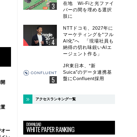
在地 Wi-Fiと光ファイ
バーの間を埋める選択
肢に
NTTドコモ、2027年に
マーケティングを“フル
AI化”へ 「現場社員も
納得の切れ味鋭いAIエ
ージェント作る」
JR東日本、“新
Suica”のデータ連携基
盤にConfluent採用
I開
アクセスランキング一覧
装置
DOWNLOAD
WHITE PAPER RANKING
でオー