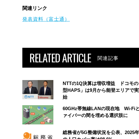
関連リンク
発表資料（富士通）
RELATED ARTICLE
関連記事
NTTの1Q決算は増収増益 ドコモ
型HAPS」は9月から能登エリアで
始
60GHz帯無線LANの現在地 Wi-Fi
ァイバーの間を埋める選択肢に
総務省が5G整備状況を公表、2025