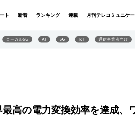
ート
新着
ランキング
連載
月刊テレコミュニケー
ローカル5G
AI
6G
IoT
通信事業者向け
世界最高の電力変換効率を達成、