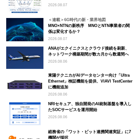
2026.08.07
＜連載＞6G時代の新・業界地図
MNO×NTNの新秩序 MNOとNTN事業者の関
係は変化するか？
2026.08.07
ANAがエクイニクスとクラウド接続を刷新、
ネットワーク構築期間が数カ月から数週間へ
2026.08.06
東陽テクニカがAIデータセンター向け「Ultra
Ethernet」検証機能を提供、VIAVI TestCenter
に機能追加
2026.08.06
NRIセキュア、独自開発のAI統制基盤を導入し
たSOCサービスを運用開始
2026.08.06
総務省の「ワット・ビット連携関連実証」に7
機関が採択