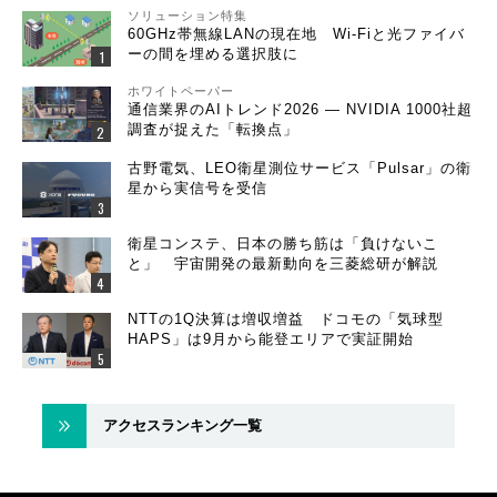
ソリューション特集
60GHz帯無線LANの現在地 Wi-Fiと光ファイバ
ーの間を埋める選択肢に
ホワイトペーパー
通信業界のAIトレンド2026 ― NVIDIA 1000社超
調査が捉えた「転換点」
古野電気、LEO衛星測位サービス「Pulsar」の衛
星から実信号を受信
衛星コンステ、日本の勝ち筋は「負けないこ
と」 宇宙開発の最新動向を三菱総研が解説
NTTの1Q決算は増収増益 ドコモの「気球型
HAPS」は9月から能登エリアで実証開始
アクセスランキング一覧