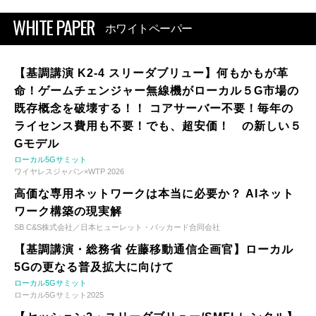
WHITE PAPER
ホワイトペーパー
【基調講演 K2-4 スリーダブリュー】何もかもが革
命！ゲームチェンジャー無線機がローカル５G市場の
既存概念を破壊する！！ コアサーバー不要！毎年の
ライセンス費用も不要！でも、超安価！ の新しい５
Gモデル
ローカル5Gサミット
ワイヤレスジャパン×WTP 2026
高価な専用ネットワークは本当に必要か？ AIネット
ワーク構築の現実解
SB C&S株式会社／日本ヒューレット・パッカード合同会社
【基調講演・総務省 佐藤移動通信企画官】ローカル
5Gの更なる普及拡大に向けて
ローカル5Gサミット
ローカル5Gサミット2025