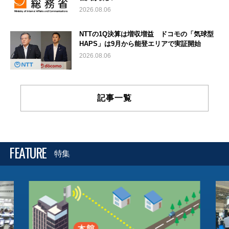
2026.08.06
NTTの1Q決算は増収増益 ドコモの「気球型
HAPS」は9月から能登エリアで実証開始
2026.08.06
記事一覧
FEATURE
特集