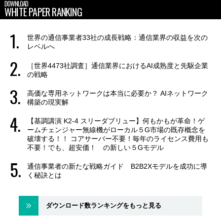
DOWNLOAD
WHITE PAPER RANKING
世界の通信事業者33社の成長戦略：通信業界の収益を次の
レベルへ
［世界4473社調査］通信業界におけるAI成熟度と先駆企業
の戦略
高価な専用ネットワークは本当に必要か？ AIネットワーク
構築の現実解
【基調講演 K2-4 スリーダブリュー】何もかもが革命！ゲ
ームチェンジャー無線機がローカル５G市場の既存概念を
破壊する！！ コアサーバー不要！毎年のライセンス費用も
不要！でも、超安価！ の新しい５Gモデル
通信事業者の新たな戦略ガイド B2B2Xモデルを成功に導
く秘訣とは
ダウンロード数ランキングをもっと見る