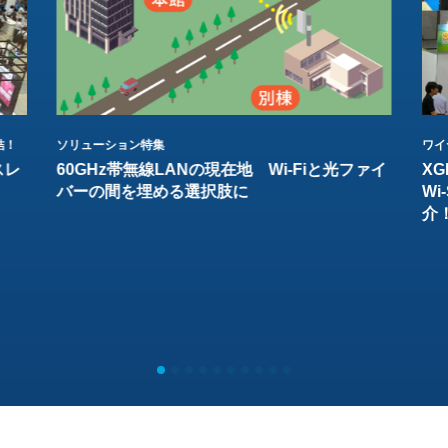
結！
ソリューション特集
ワイ
スレ
60GHz帯無線LANの現在地 Wi-Fiと光ファイ
XG
バーの間を埋める選択肢に
W
介