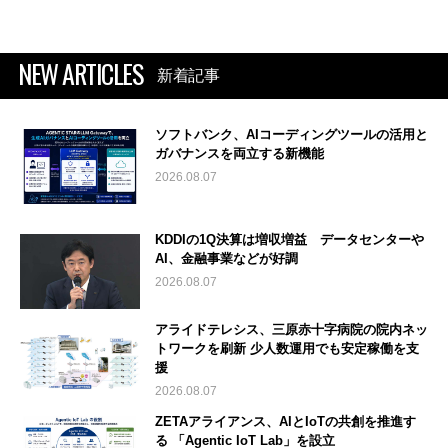
NEW ARTICLES
新着記事
ソフトバンク、AIコーディングツールの活用と
ガバナンスを両立する新機能
2026.08.07
KDDIの1Q決算は増収増益 データセンターや
AI、金融事業などが好調
2026.08.07
アライドテレシス、三原赤十字病院の院内ネッ
トワークを刷新 少人数運用でも安定稼働を支
援
2026.08.07
ZETAアライアンス、AIとIoTの共創を推進す
る 「Agentic IoT Lab」を設立