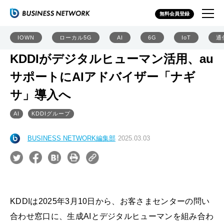
無料会員登録
IOWN
ローカル5G
AI
6G
IoT
通
KDDIがデジタルヒューマン活用、au
サポートにAIアドバイザー「ナギ
サ」導入へ
AI
KDDIグループ
BUSINESS NETWORK編集部
2025.03.03
KDDIは2025年3月10日から、お客さまセンターの問い
合わせ窓口に、生成AIとデジタルヒューマンを組み合わ