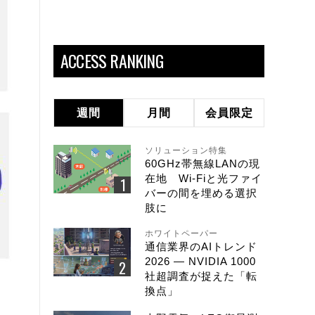
ACCESS RANKING
週間
月間
会員限定
ソリューション特集
60GHz帯無線LANの現
在地 Wi-Fiと光ファイ
バーの間を埋める選択
肢に
ホワイトペーパー
通信業界のAIトレンド
2026 ― NVIDIA 1000
社超調査が捉えた「転
換点」