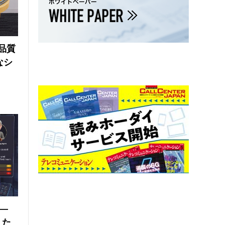
品質
なシ
 ―
えた