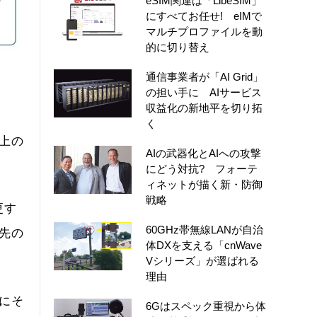
eSIM関連は「LibeSIM」
にすべてお任せ! eIMで
マルチプロファイルを動
的に切り替え
通信事業者が「AI Grid」
の担い手に AIサービス
収益化の新地平を切り拓
く
上の
AIの武器化とAIへの攻撃
にどう対抗? フォーテ
ィネットが描く新・防御
戦略
更す
60GHz帯無線LANが自治
先の
体DXを支える「cnWave
Vシリーズ」が選ばれる
理由
にそ
6Gはスペック重視から体