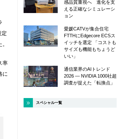
感品質重視へ 進化を支
える正確なシミュレーシ
ョン
ラ
愛媛CATVが集合住宅
設定
FTTHにEdgecore ECSス
イッチを選定 「コストも
た。
サイズも機能もちょうど
いい」
ス率
通信業界のAIトレンド
路に
2026 ― NVIDIA 1000社超
調査が捉えた「転換点」
スペシャル一覧