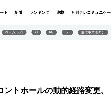
ート
新着
ランキング
連載
月刊テレコミュニケー
ローカル5G
AI
6G
IoT
通信事業者向け
ルフロントホールの動的経路変更、