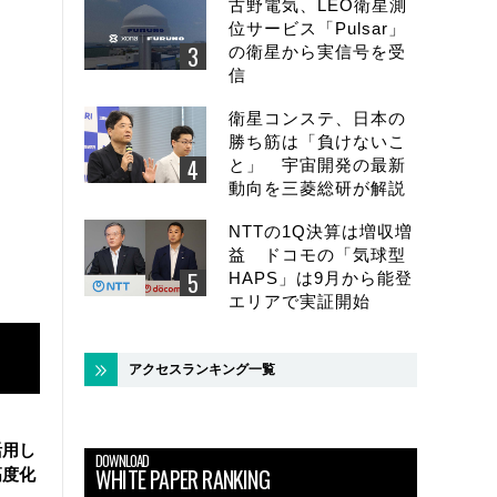
古野電気、LEO衛星測
位サービス「Pulsar」
の衛星から実信号を受
信
衛星コンステ、日本の
勝ち筋は「負けないこ
と」 宇宙開発の最新
動向を三菱総研が解説
NTTの1Q決算は増収増
益 ドコモの「気球型
HAPS」は9月から能登
エリアで実証開始
アクセスランキング一覧
活用し
DOWNLOAD
WHITE PAPER RANKING
高度化