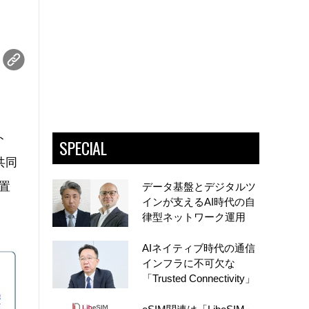
ト
SPECIAL
共同
装置
データ基盤とデジタルツ
インが支えるAI時代の自
律型ネットワーク運用
AIネイティブ時代の通信
インフラに不可欠な
「Trusted Connectivity」