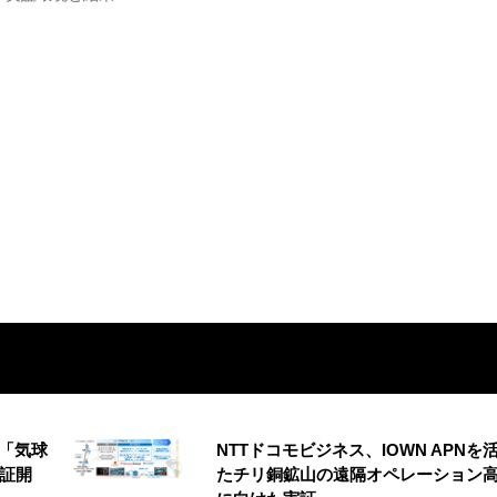
の「気球
NTTドコモビジネス、IOWN APNを
実証開
たチリ銅鉱山の遠隔オペレーション