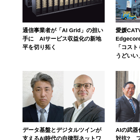
通信事業者が「AI Grid」の担い
愛媛CAT
手に AIサービス収益化の新地
Edgec
平を切り拓く
「コスト
うどいい
データ基盤とデジタルツインが
AIの武
支えるAI時代の自律型ネットワ
対抗? 