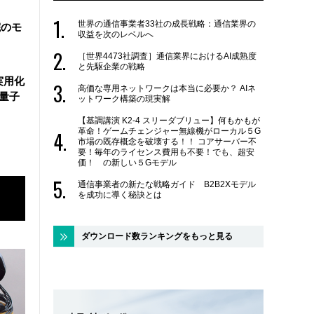
世界の通信事業者33社の成長戦略：通信業界の
院のモ
収益を次のレベルへ
［世界4473社調査］通信業界におけるAI成熟度
と先駆企業の戦略
実用化
高価な専用ネットワークは本当に必要か？ AIネ
万量子
ットワーク構築の現実解
【基調講演 K2-4 スリーダブリュー】何もかもが
革命！ゲームチェンジャー無線機がローカル５G
市場の既存概念を破壊する！！ コアサーバー不
要！毎年のライセンス費用も不要！でも、超安
価！ の新しい５Gモデル
通信事業者の新たな戦略ガイド B2B2Xモデル
を成功に導く秘訣とは
ダウンロード数ランキングをもっと見る