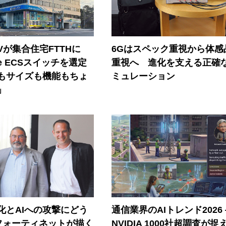
Vが集合住宅FTTHに
6Gはスペック重視から体感
ore ECSスイッチを選定
重視へ 進化を支える正確
もサイズも機能もちょ
ミュレーション
」
器化とAIへの攻撃にどう
通信業界のAIトレンド2026
フォーティネットが描く
NVIDIA 1000社超調査が捉