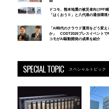
始
ドコモ、熊本地震の被災者向けPFI
「はくおうⅡ」と八代港の通信環境
「AI時代のクラウド運用をどう変え
か」 CODT2026プレスイベントで
コモがAI駆動開発の成果を紹介
SPECIAL TOPIC
スペシャルトピック