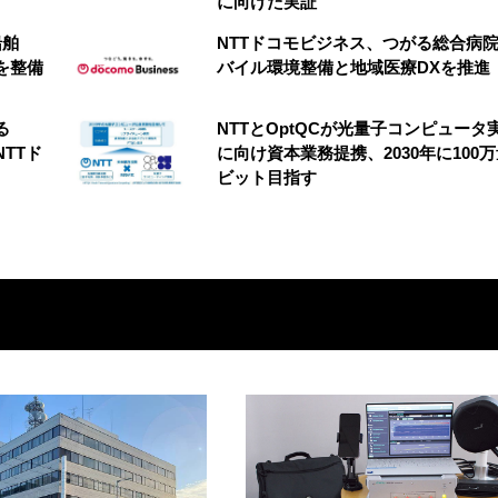
に向けた実証
船舶
NTTドコモビジネス、つがる総合病
を整備
バイル環境整備と地域医療DXを推進
る
NTTとOptQCが光量子コンピュータ
NTTド
に向け資本業務提携、2030年に100
ビット目指す