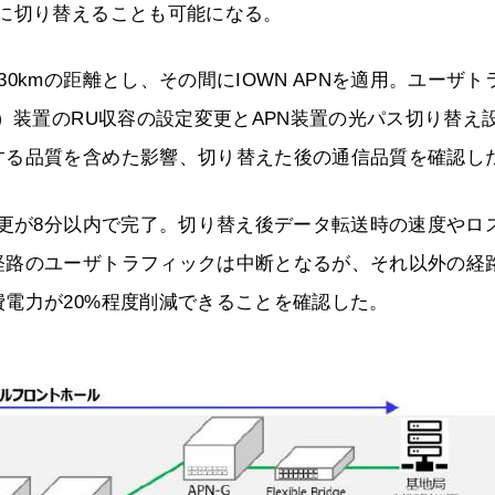
に切り替えることも可能になる。
0kmの距離とし、その間にIOWN APNを適用。ユーザト
）装置のRU収容の設定変更とAPN装置の光パス切り替え
する品質を含めた影響、切り替えた後の通信品質を確認し
変更が8分以内で完了。切り替え後データ転送時の速度やロ
経路のユーザトラフィックは中断となるが、それ以外の経
電力が20%程度削減できることを確認した。