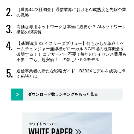
［世界4473社調査］通信業界におけるAI成熟度と先駆企業
の戦略
高価な専用ネットワークは本当に必要か？ AIネットワーク
構築の現実解
【基調講演 K2-4 スリーダブリュー】何もかもが革命！ゲ
ームチェンジャー無線機がローカル５G市場の既存概念を
破壊する！！ コアサーバー不要！毎年のライセンス費用も
不要！でも、超安価！ の新しい５Gモデル
通信事業者の新たな戦略ガイド B2B2Xモデルを成功に導
く秘訣とは
ダウンロード数ランキングをもっと見る