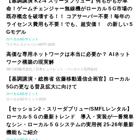
【基調講演 K2-4 スリーダブリュー】何もかもが革
命！ゲームチェンジャー無線機がローカル５G市場の
既存概念を破壊する！！ コアサーバー不要！毎年の
ライセンス費用も不要！でも、超安価！ の新しい５
Gモデル
ローカル5Gサミット
ワイヤレスジャパン×WTP 2026
高価な専用ネットワークは本当に必要か？ AIネット
ワーク構築の現実解
SB C&S株式会社／日本ヒューレット・パッカード合同会社
【基調講演・総務省 佐藤移動通信企画官】ローカル
5Gの更なる普及拡大に向けて
ローカル5Gサミット
ローカル5Gサミット2025
【セッション2・スリーダブリュー/SMFLレンタル】
ローカル５Ｇの最新トレンド 導入・実装が一番簡単
なシン・ローカル５Ｇシステムの実用例 25-26年最新
機能もご紹介
ローカル5Gサミット