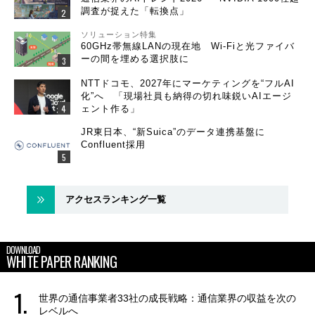
調査が捉えた「転換点」
ソリューション特集
60GHz帯無線LANの現在地 Wi-Fiと光ファイバ
ーの間を埋める選択肢に
NTTドコモ、2027年にマーケティングを“フルAI
化”へ 「現場社員も納得の切れ味鋭いAIエージ
ェント作る」
JR東日本、“新Suica”のデータ連携基盤に
Confluent採用
アクセスランキング一覧
DOWNLOAD
WHITE PAPER RANKING
世界の通信事業者33社の成長戦略：通信業界の収益を次の
レベルへ