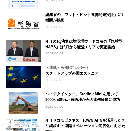
2026.08.06
総務省の「ワット・ビット連携関連実証」に7
機関が採択
2026.08.06
NTTの1Q決算は増収増益 ドコモの「気球型
HAPS」は9月から能登エリアで実証開始
2026.08.06
＜連載＞欧州ICTレポート
スタートアップの国エストニア
2026.08.06
ハイテクインター、Starlink Miniを用いて
8000km離れた遠隔地からの建機操縦に成功
2026.08.06
NTTドコモビジネス、IOWN APNを活用したチ
リ銅鉱山の遠隔オペレーション高度化に向けた