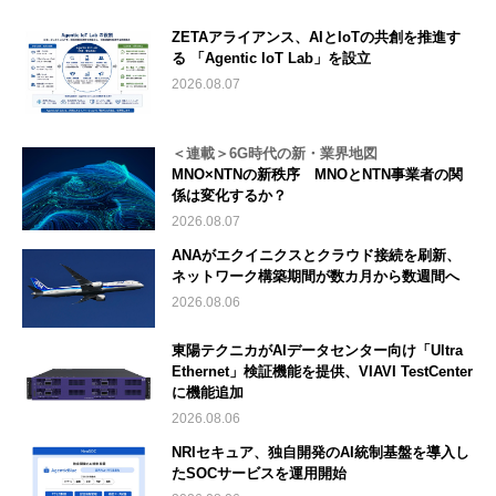
ZETAアライアンス、AIとIoTの共創を推進す
る 「Agentic IoT Lab」を設立
2026.08.07
＜連載＞6G時代の新・業界地図
MNO×NTNの新秩序 MNOとNTN事業者の関
係は変化するか？
2026.08.07
ANAがエクイニクスとクラウド接続を刷新、
ネットワーク構築期間が数カ月から数週間へ
2026.08.06
東陽テクニカがAIデータセンター向け「Ultra
Ethernet」検証機能を提供、VIAVI TestCenter
に機能追加
2026.08.06
NRIセキュア、独自開発のAI統制基盤を導入し
たSOCサービスを運用開始