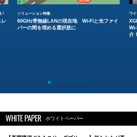
結！
ソリューション特集
ワイ
スレ
60GHz帯無線LANの現在地 Wi-Fiと光ファイ
XG
バーの間を埋める選択肢に
W
介
WHITE PAPER
ホワイトペーパー