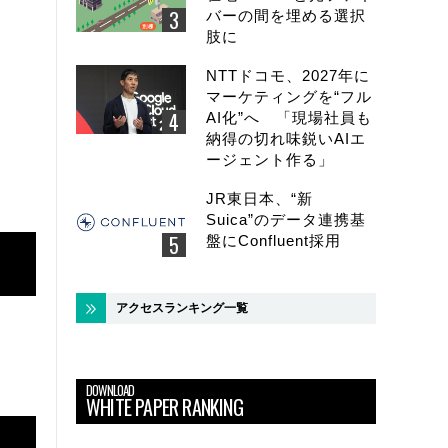
バーの間を埋める選択
肢に
NTTドコモ、2027年に
マーケティングを“フル
AI化”へ 「現場社員も
納得の切れ味鋭いAIエ
ージェント作る」
JR東日本、“新
Suica”のデータ連携基
盤にConfluent採用
アクセスランキング一覧
DOWNLOAD
WHITE PAPER RANKING