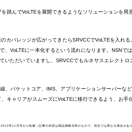
踏んでVoLTEを展開できるようなソリューションを用
Eのカバレッジが広がってきたらSRVCCでVoLTEを入れる
点で、VoLTEに一本化するという流れになります。NSNで
せていただいていますし、SRVCCでもルネサスエレクトロ
無線、パケットコア、IMS、アプリケーションサーバーな
、キャリアがスムーズにVoLTEに移行できるよう、お手
2012年11月号から転載（記事の内容は雑誌掲載当時のもので、現在では異なる場合があ