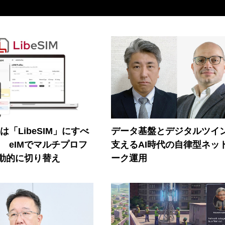
連は「LibeSIM」にすべ
データ基盤とデジタルツイ
! eIMでマルチプロフ
支えるAI時代の自律型ネッ
動的に切り替え
ーク運用