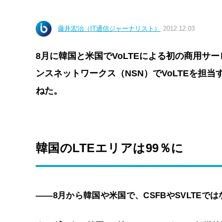
藤井宏治（IT通信ジャーナリスト）
2012.12.03
8月に韓国と米国でVoLTEによる初の商用サ
ンスネットワークス（NSN）でVoLTEを担
ねた。
韓国のLTEエリアは99％に
――8月から韓国や米国で、CSFBやSVLTEで