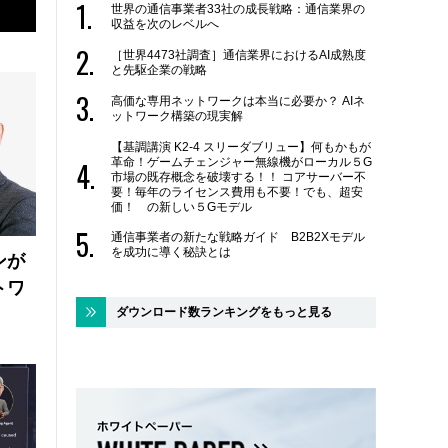
世界の通信事業者33社の成長戦略：通信業界の
収益を次のレベルへ
［世界4473社調査］通信業界におけるAI成熟度
と先駆企業の戦略
高価な専用ネットワークは本当に必要か？ AIネ
ットワーク構築の現実解
【基調講演 K2-4 スリーダブリュー】何もかもが
革命！ゲームチェンジャー無線機がローカル５G
市場の既存概念を破壊する！！ コアサーバー不
要！毎年のライセンス費用も不要！でも、超安
価！ の新しい５Gモデル
通信事業者の新たな戦略ガイド B2B2Xモデル
を成功に導く秘訣とは
ンが
トワ
ダウンロード数ランキングをもっと見る