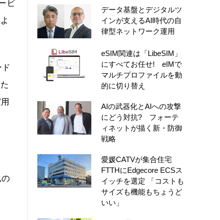
ービ
データ基盤とデジタルツ
たよ
インが支えるAI時代の自
律型ネットワーク運用
eSIM関連は「LibeSIM」
にすべてお任せ! eIMで
ード
マルチプロファイルを動
した
的に切り替え
実用
AIの武器化とAIへの攻撃
にどう対抗? フォーテ
ィネットが描く新・防御
戦略
愛媛CATVが集合住宅
FTTHにEdgecore ECSス
化の
イッチを選定 「コストも
サイズも機能もちょうど
いい」