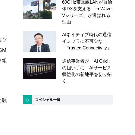
60GHz帯無線LANが自治
体DXを支える「cnWave
Vシリーズ」が選ばれる
理由
AIネイティブ時代の通信
なソ
インフラに不可欠な
「Trusted Connectivity」
SM
り組
通信事業者が「AI Grid」
の担い手に AIサービス
収益化の新地平を切り拓
く
と競
スペシャル一覧