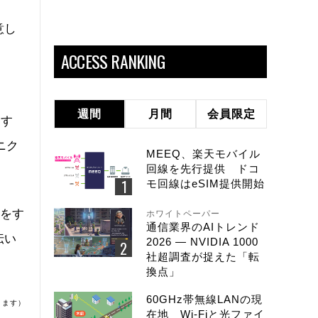
意し
ACCESS RANKING
。
週間
月間
会員限定
はす
ニク
MEEQ、楽天モバイル
回線を先行提供 ドコ
モ回線はeSIM提供開始
どをす
ホワイトペーパー
通信業界のAIトレンド
伝い
2026 ― NVIDIA 1000
社超調査が捉えた「転
換点」
60GHz帯無線LANの現
ります）
在地 Wi-Fiと光ファイ