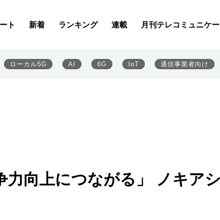
ート
新着
ランキング
連載
月刊テレコミュニケー
ローカル5G
AI
6G
IoT
通信事業者向け
競争力向上につながる」 ノキア