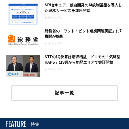
NRIセキュア、独自開発のAI統制基盤を導入し
たSOCサービスを運用開始
2026.08.06
総務省の「ワット・ビット連携関連実証」に7
機関が採択
2026.08.06
NTTの1Q決算は増収増益 ドコモの「気球型
HAPS」は9月から能登エリアで実証開始
2026.08.06
記事一覧
FEATURE
特集