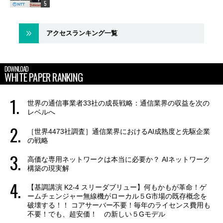
アクセスランキング一覧
DOWNLOAD
WHITE PAPER RANKING
世界の通信事業者33社の成長戦略：通信業界の収益を次の
レベルへ
［世界4473社調査］通信業界におけるAI成熟度と先駆企業
の戦略
高価な専用ネットワークは本当に必要か？ AIネットワーク
構築の現実解
【基調講演 K2-4 スリーダブリュー】何もかもが革命！ゲ
ームチェンジャー無線機がローカル５G市場の既存概念を
破壊する！！ コアサーバー不要！毎年のライセンス費用も
不要！でも、超安価！ の新しい５Gモデル