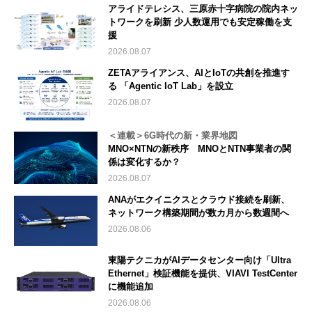
アライドテレシス、三原赤十字病院の院内ネッ
トワークを刷新 少人数運用でも安定稼働を支
援
2026.08.07
ZETAアライアンス、AIとIoTの共創を推進す
る 「Agentic IoT Lab」を設立
2026.08.07
＜連載＞6G時代の新・業界地図
MNO×NTNの新秩序 MNOとNTN事業者の関
係は変化するか？
2026.08.07
ANAがエクイニクスとクラウド接続を刷新、
ネットワーク構築期間が数カ月から数週間へ
2026.08.06
東陽テクニカがAIデータセンター向け「Ultra
Ethernet」検証機能を提供、VIAVI TestCenter
に機能追加
2026.08.06