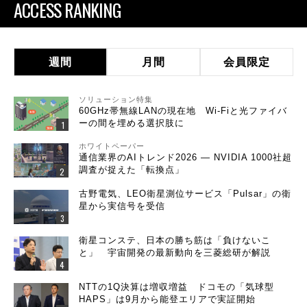
ACCESS RANKING
週間
月間
会員限定
ソリューション特集
60GHz帯無線LANの現在地 Wi-Fiと光ファイバ
ーの間を埋める選択肢に
ホワイトペーパー
通信業界のAIトレンド2026 ― NVIDIA 1000社超
調査が捉えた「転換点」
古野電気、LEO衛星測位サービス「Pulsar」の衛
星から実信号を受信
衛星コンステ、日本の勝ち筋は「負けないこ
と」 宇宙開発の最新動向を三菱総研が解説
NTTの1Q決算は増収増益 ドコモの「気球型
HAPS」は9月から能登エリアで実証開始