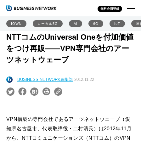
無料会員登録
IOWN
ローカル5G
AI
6G
IoT
通
NTTコムのUniversal Oneを付加価値
をつけ再販――VPN専門会社のアー
ツネットウェーブ
BUSINESS NETWORK編集部
2012.11.22
VPN構築の専門会社であるアーツネットウェーブ（愛
知県名古屋市、代表取締役・二村清氏）は2012年11月
から、NTTコミュニケーションズ（NTTコム）のVPN