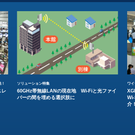
結！
ソリューション特集
ワイ
スレ
60GHz帯無線LANの現在地 Wi-Fiと光ファイ
XG
バーの間を埋める選択肢に
W
介