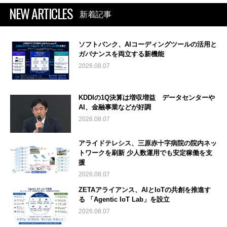
NEW ARTICLES
新着記事
ソフトバンク、AIコーディングツールの活用と
ガバナンスを両立する新機能
2026.08.07
KDDIの1Q決算は増収増益 データセンターや
AI、金融事業などが好調
2026.08.07
アライドテレシス、三原赤十字病院の院内ネッ
トワークを刷新 少人数運用でも安定稼働を支
援
2026.08.07
ZETAアライアンス、AIとIoTの共創を推進す
る 「Agentic IoT Lab」を設立
2026.08.07