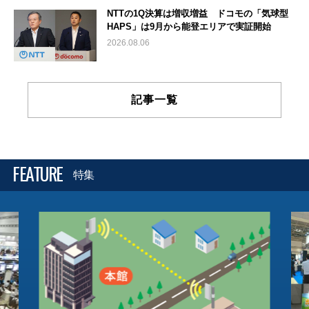
NTTの1Q決算は増収増益 ドコモの「気球型
HAPS」は9月から能登エリアで実証開始
2026.08.06
記事一覧
FEATURE
特集