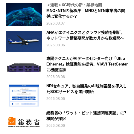
＜連載＞6G時代の新・業界地図
MNO×NTNの新秩序 MNOとNTN事業者の関
係は変化するか？
2026.08.07
ANAがエクイニクスとクラウド接続を刷新、
ネットワーク構築期間が数カ月から数週間へ
2026.08.06
東陽テクニカがAIデータセンター向け「Ultra
Ethernet」検証機能を提供、VIAVI TestCenter
に機能追加
2026.08.06
NRIセキュア、独自開発のAI統制基盤を導入し
たSOCサービスを運用開始
2026.08.06
総務省の「ワット・ビット連携関連実証」に7
機関が採択
2026.08.06