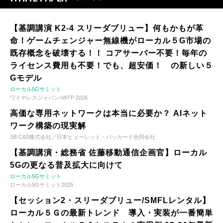
【基調講演 K2-4 スリーダブリュー】何もかもが革
命！ゲームチェンジャー無線機がローカル５G市場の
既存概念を破壊する！！ コアサーバー不要！毎年の
ライセンス費用も不要！でも、超安価！ の新しい５
Gモデル
ローカル5Gサミット
ワイヤレスジャパン×WTP 2026
高価な専用ネットワークは本当に必要か？ AIネット
ワーク構築の現実解
SB C&S株式会社／日本ヒューレット・パッカード合同会社
【基調講演・総務省 佐藤移動通信企画官】ローカル
5Gの更なる普及拡大に向けて
ローカル5Gサミット
ローカル5Gサミット2025
【セッション2・スリーダブリュー/SMFLレンタル】
ローカル５Ｇの最新トレンド 導入・実装が一番簡単