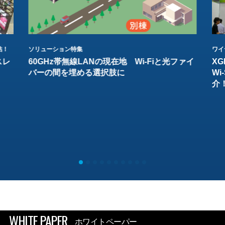
結！
ソリューション特集
ワイ
スレ
60GHz帯無線LANの現在地 Wi-Fiと光ファイ
XG
バーの間を埋める選択肢に
W
介
WHITE PAPER
ホワイトペーパー