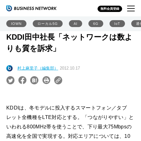
無料会員登録
IOWN
ローカル5G
AI
6G
IoT
通
KDDI田中社長「ネットワークは数よ
りも質を訴求」
村上麻里子（編集部）
2012.10.17
KDDIは、冬モデルに投入するスマートフォン／タブ
レット全機種をLTE対応とする。「つながりやすい」と
いわれる800MHz帯を使うことで、下り最大75Mbpsの
高速化を全国で実現する。対応エリアについては、10