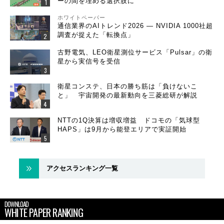
ーの間を埋める選択肢に
ホワイトペーパー
通信業界のAIトレンド2026 ― NVIDIA 1000社超
調査が捉えた「転換点」
古野電気、LEO衛星測位サービス「Pulsar」の衛
星から実信号を受信
衛星コンステ、日本の勝ち筋は「負けないこ
と」 宇宙開発の最新動向を三菱総研が解説
NTTの1Q決算は増収増益 ドコモの「気球型
HAPS」は9月から能登エリアで実証開始
アクセスランキング一覧
DOWNLOAD
WHITE PAPER RANKING