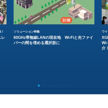
結！
ソリューション特集
ワイ
スレ
60GHz帯無線LANの現在地 Wi-Fiと光ファイ
XG
バーの間を埋める選択肢に
W
介