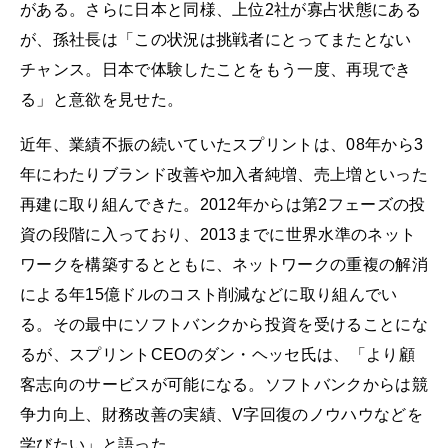
がある。さらに日本と同様、上位2社が寡占状態にある
が、孫社長は「この状況は挑戦者にとってまたとない
チャンス。日本で体験したことをもう一度、再現でき
る」と意欲を見せた。
近年、業績不振の続いていたスプリントは、08年から3
年にわたりブランド改善や加入者純増、売上増といった
再建に取り組んできた。2012年からは第2フェーズの投
資の段階に入っており、2013までに世界水準のネット
ワークを構築するとともに、ネットワークの重複の解消
による年15億ドルのコスト削減などに取り組んでい
る。その最中にソフトバンクから投資を受けることにな
るが、スプリントCEOのダン・ヘッセ氏は、「より顧
客志向のサービスが可能になる。ソフトバンクからは競
争力向上、財務改善の実績、V字回復のノウハウなどを
学びたい」と語った。