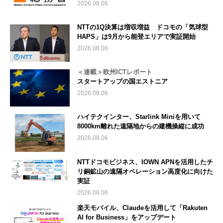
2026.08.06
NTTの1Q決算は増収増益 ドコモの「気球型
HAPS」は9月から能登エリアで実証開始
2026.08.06
＜連載＞欧州ICTレポート
スタートアップの国エストニア
2026.08.06
ハイテクインター、Starlink Miniを用いて
8000km離れた遠隔地からの建機操縦に成功
2026.08.06
NTTドコモビジネス、IOWN APNを活用したチ
リ銅鉱山の遠隔オペレーション高度化に向けた
実証
2026.08.06
楽天モバイル、Claudeを活用して「Rakuten
AI for Business」をアップデート