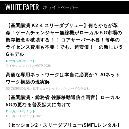
WHITE PAPER
ホワイトペーパー
【基調講演 K2-4 スリーダブリュー】何もかもが革
命！ゲームチェンジャー無線機がローカル５G市場の
既存概念を破壊する！！ コアサーバー不要！毎年の
ライセンス費用も不要！でも、超安価！ の新しい５
Gモデル
ローカル5Gサミット
ワイヤレスジャパン×WTP 2026
高価な専用ネットワークは本当に必要か？ AIネット
ワーク構築の現実解
SB C&S株式会社／日本ヒューレット・パッカード合同会社
【基調講演・総務省 佐藤移動通信企画官】ローカル
5Gの更なる普及拡大に向けて
ローカル5Gサミット
ローカル5Gサミット2025
【セッション2・スリーダブリュー/SMFLレンタル】