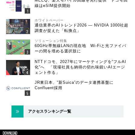
MEEQ、楽天モバイル回線を先行提供 ドコモ回
線はeSIM提供開始
ホワイトペーパー
通信業界のAIトレンド2026 ― NVIDIA 1000社超
調査が捉えた「転換点」
ソリューション特集
60GHz帯無線LANの現在地 Wi-Fiと光ファイバ
ーの間を埋める選択肢に
NTTドコモ、2027年にマーケティングを“フルAI
化”へ 「現場社員も納得の切れ味鋭いAIエージ
ェント作る」
JR東日本、“新Suica”のデータ連携基盤に
Confluent採用
アクセスランキング一覧
DOWNLOAD