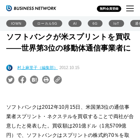
無料会員登録
IOWN
ローカル5G
AI
6G
IoT
通
ソフトバンクが米スプリントを買収
――世界第3位の移動体通信事業者に
村上麻里子（編集部）
2012.10.15
ソフトバンクは2012年10月15日、米国第3位の通信事
業者スプリント・ネクステルを買収することで両社が合
意したと発表した。買収額は201億ドル（1兆5709億
円）で、ソフトバンクはスプリントの株式約70％を取