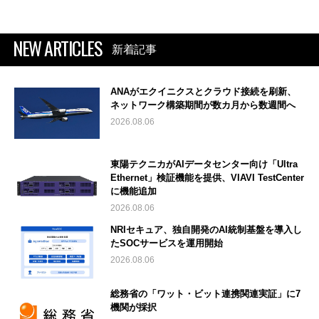
NEW ARTICLES
新着記事
ANAがエクイニクスとクラウド接続を刷新、
ネットワーク構築期間が数カ月から数週間へ
2026.08.06
東陽テクニカがAIデータセンター向け「Ultra
Ethernet」検証機能を提供、VIAVI TestCenter
に機能追加
2026.08.06
NRIセキュア、独自開発のAI統制基盤を導入し
たSOCサービスを運用開始
2026.08.06
総務省の「ワット・ビット連携関連実証」に7
機関が採択