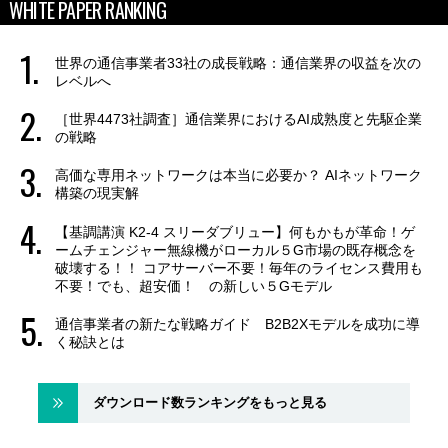
WHITE PAPER RANKING
世界の通信事業者33社の成長戦略：通信業界の収益を次の
レベルへ
［世界4473社調査］通信業界におけるAI成熟度と先駆企業
の戦略
高価な専用ネットワークは本当に必要か？ AIネットワーク
構築の現実解
【基調講演 K2-4 スリーダブリュー】何もかもが革命！ゲ
ームチェンジャー無線機がローカル５G市場の既存概念を
破壊する！！ コアサーバー不要！毎年のライセンス費用も
不要！でも、超安価！ の新しい５Gモデル
通信事業者の新たな戦略ガイド B2B2Xモデルを成功に導
く秘訣とは
ダウンロード数ランキングをもっと見る