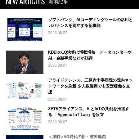
NEW ARTICLES
新着記事
ソフトバンク、AIコーディングツールの活用と
ガバナンスを両立する新機能
2026.08.07
KDDIの1Q決算は増収増益 データセンターや
AI、金融事業などが好調
2026.08.07
アライドテレシス、三原赤十字病院の院内ネッ
トワークを刷新 少人数運用でも安定稼働を支
援
2026.08.07
ZETAアライアンス、AIとIoTの共創を推進す
る 「Agentic IoT Lab」を設立
2026.08.07
＜連載＞6G時代の新・業界地図