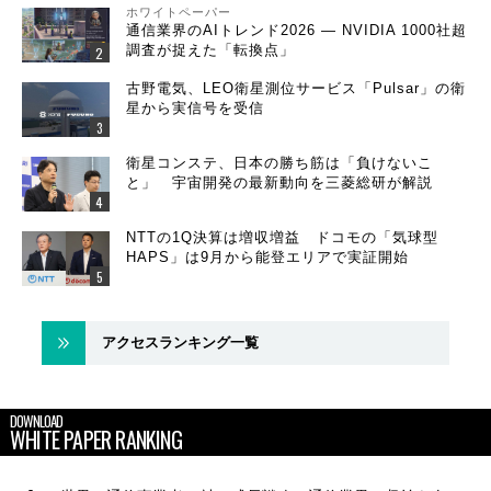
ホワイトペーパー
通信業界のAIトレンド2026 ― NVIDIA 1000社超
調査が捉えた「転換点」
古野電気、LEO衛星測位サービス「Pulsar」の衛
星から実信号を受信
衛星コンステ、日本の勝ち筋は「負けないこ
と」 宇宙開発の最新動向を三菱総研が解説
NTTの1Q決算は増収増益 ドコモの「気球型
HAPS」は9月から能登エリアで実証開始
アクセスランキング一覧
DOWNLOAD
WHITE PAPER RANKING