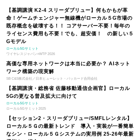
【基調講演 K2-4 スリーダブリュー】何もかもが革
命！ゲームチェンジャー無線機がローカル５G市場の
既存概念を破壊する！！ コアサーバー不要！毎年の
ライセンス費用も不要！でも、超安価！ の新しい５
Gモデル
ローカル5Gサミット
ワイヤレスジャパン×WTP 2026
高価な専用ネットワークは本当に必要か？ AIネット
ワーク構築の現実解
SB C&S株式会社／日本ヒューレット・パッカード合同会社
【基調講演・総務省 佐藤移動通信企画官】ローカル
5Gの更なる普及拡大に向けて
ローカル5Gサミット
ローカル5Gサミット2025
【セッション2・スリーダブリュー/SMFLレンタル】
ローカル５Ｇの最新トレンド 導入・実装が一番簡単
なシン・ローカル５Ｇシステムの実用例 25-26年最新