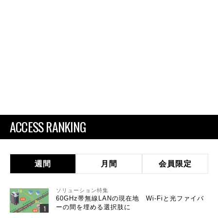
ACCESS RANKING
週間
月間
会員限定
ソリューション特集
60GHz帯無線LANの現在地 Wi-Fiと光ファイバ
ーの間を埋める選択肢に