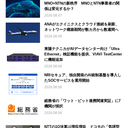
MNO×NTNの新秩序 MNOとNTN事業者の関
係は変化するか？
2026.08.07
ANAがエクイニクスとクラウド接続を刷新、
ネットワーク構築期間が数カ月から数週間へ
2026.08.06
東陽テクニカがAIデータセンター向け「Ultra
Ethernet」検証機能を提供、VIAVI TestCenter
に機能追加
2026.08.06
NRIセキュア、独自開発のAI統制基盤を導入し
たSOCサービスを運用開始
2026.08.06
総務省の「ワット・ビット連携関連実証」に7
機関が採択
2026.08.06
NTTの1Q決算は増収増益 ドコモの「気球型