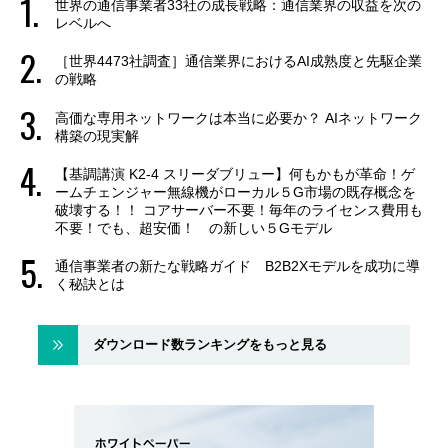
世界の通信事業者33社の成長戦略：通信業界の収益を次の
レベルへ
［世界4473社調査］通信業界におけるAI成熟度と先駆企業
の戦略
高価な専用ネットワークは本当に必要か？ AIネットワーク
構築の現実解
【基調講演 K2-4 スリーダブリュー】何もかもが革命！ゲ
ームチェンジャー無線機がローカル５G市場の既存概念を
破壊する！！ コアサーバー不要！毎年のライセンス費用も
不要！でも、超安価！ の新しい５Gモデル
通信事業者の新たな戦略ガイド B2B2Xモデルを成功に導
く秘訣とは
ダウンロード数ランキングをもっと見る