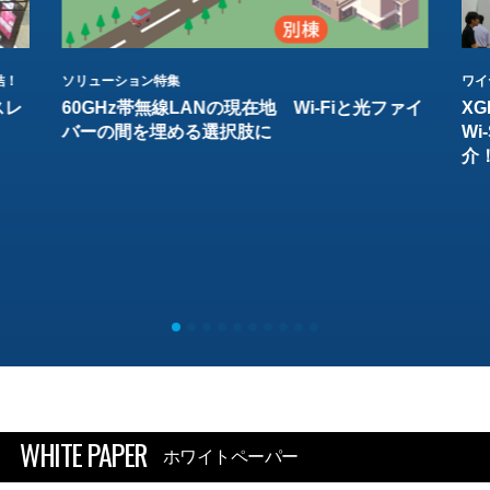
結！
ソリューション特集
ワイ
スレ
60GHz帯無線LANの現在地 Wi-Fiと光ファイ
XG
バーの間を埋める選択肢に
W
介
WHITE PAPER
ホワイトペーパー