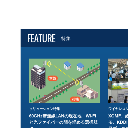
FEATURE
特集
ソリューション特集
ワイヤレスジ
60GHz帯無線LANの現在地 Wi-Fi
XGMF、
と光ファイバーの間を埋める選択肢
モ、KDDI