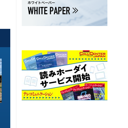
ソリューション特集
ソリューション特集
イーサネットで作るGPUネットワー
6GHz帯Wi-Fiは
ク 間近に迫る1.6TbE時代とローカ
末」で Wi-Fi 7