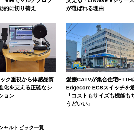
! eIMでマルチプロフ
支える「cnWave Vシリー
動的に切り替え
が選ばれる理由
ペック重視から体感品質
愛媛CATVが集合住宅FTTH
進化を支える正確なシ
Edgecore ECSスイッチを
ション
「コストもサイズも機能も
うどいい」
シャルトピック一覧