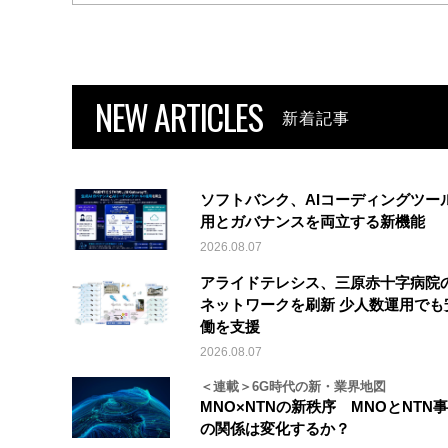
NEW ARTICLES
新着記事
ソフトバンク、AIコーディングツー
用とガバナンスを両立する新機能
2026.08.07
アライドテレシス、三原赤十字病院
ネットワークを刷新 少人数運用でも
働を支援
2026.08.07
＜連載＞6G時代の新・業界地図
MNO×NTNの新秩序 MNOとNTN
の関係は変化するか？