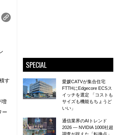
ン
SPECIAL
積す
愛媛CATVが集合住宅
FTTHにEdgecore ECSス
、
イッチを選定 「コストも
が増
サイズも機能もちょうど
いい」
ワー
通信業界のAIトレンド
2026 ― NVIDIA 1000社超
調査が捉えた「転換点」