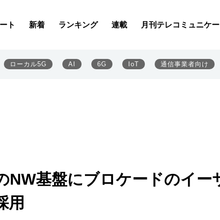
ート
新着
ランキング
連載
月刊テレコミュニケー
ローカル5G
AI
6G
IoT
通信事業者向け
テムのNW基盤にブロケードのイー
採用