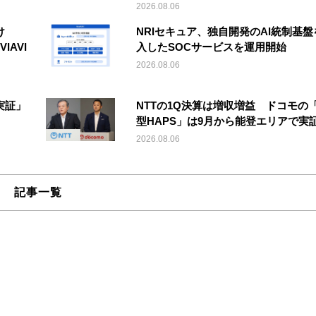
2026.08.06
け
NRIセキュア、独自開発のAI統制基盤
IAVI
入したSOCサービスを運用開始
2026.08.06
実証」
NTTの1Q決算は増収増益 ドコモの
型HAPS」は9月から能登エリアで実
2026.08.06
記事一覧