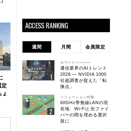
ズ」
ACCESS RANKING
週間
月間
会員限定
ホワイトペーパー
通信業界のAIトレンド
2026 ― NVIDIA 1000
に
社超調査が捉えた「転
選定
換点」
ちょ
ソリューション特集
60GHz帯無線LANの現
在地 Wi-Fiと光ファイ
バーの間を埋める選択
肢に