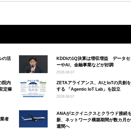
ルの活
KDDIの1Q決算は増収増益 データセ
ーやAI、金融事業などが好調
2026.08.07
の院内
ZETAアライアンス、AIとIoTの共創
安定稼
する 「Agentic IoT Lab」を設立
2026.08.07
ANAがエクイニクスとクラウド接続
事業者
新、ネットワーク構築期間が数カ月か
週間へ