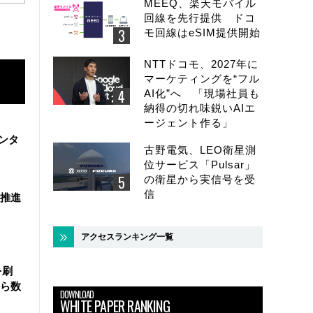
MEEQ、楽天モバイル
回線を先行提供 ドコ
モ回線はeSIM提供開始
NTTドコモ、2027年に
マーケティングを“フル
AI化”へ 「現場社員も
納得の切れ味鋭いAIエ
ージェント作る」
ンタ
古野電気、LEO衛星測
位サービス「Pulsar」
の衛星から実信号を受
信
を推進
アクセスランキング一覧
を刷
ら数
DOWNLOAD
WHITE PAPER RANKING