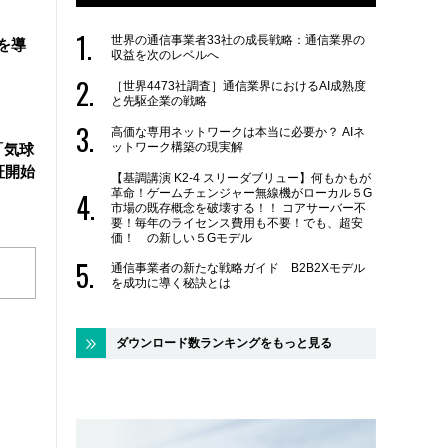
世界の通信事業者33社の成長戦略：通信業界の
を導
収益を次のレベルへ
［世界4473社調査］通信業界におけるAI成熟度
と先駆企業の戦略
高価な専用ネットワークは本当に必要か？ AIネ
ットワーク構築の現実解
「気球
証開始
【基調講演 K2-4 スリーダブリュー】何もかもが
革命！ゲームチェンジャー無線機がローカル５G
市場の既存概念を破壊する！！ コアサーバー不
要！毎年のライセンス費用も不要！でも、超安
価！ の新しい５Gモデル
通信事業者の新たな戦略ガイド B2B2Xモデル
を成功に導く秘訣とは
ダウンロード数ランキングをもっと見る