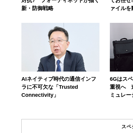
対抗? フォーティネットが描く
てお任せ
新・防御戦略
ァイルを
AIネイティブ時代の通信インフ
6Gはス
ラに不可欠な「Trusted
重視へ 
Connectivity」
ミュレー
スペ