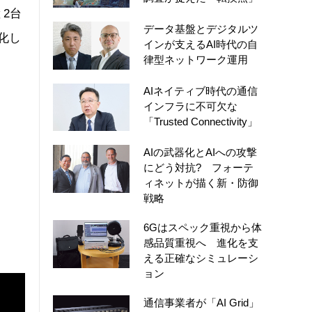
2台
データ基盤とデジタルツ
製化し
インが支えるAI時代の自
律型ネットワーク運用
AIネイティブ時代の通信
インフラに不可欠な
「Trusted Connectivity」
AIの武器化とAIへの攻撃
にどう対抗? フォーテ
ィネットが描く新・防御
戦略
6Gはスペック重視から体
感品質重視へ 進化を支
える正確なシミュレーシ
ョン
通信事業者が「AI Grid」