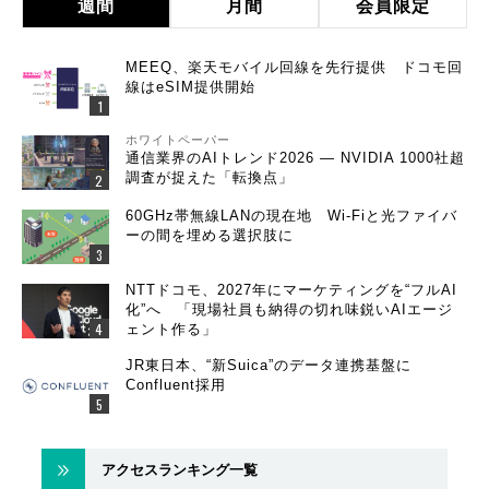
週間
月間
会員限定
MEEQ、楽天モバイル回線を先行提供 ドコモ回
線はeSIM提供開始
ホワイトペーパー
通信業界のAIトレンド2026 ― NVIDIA 1000社超
調査が捉えた「転換点」
60GHz帯無線LANの現在地 Wi-Fiと光ファイバ
ーの間を埋める選択肢に
NTTドコモ、2027年にマーケティングを“フルAI
化”へ 「現場社員も納得の切れ味鋭いAIエージ
ェント作る」
JR東日本、“新Suica”のデータ連携基盤に
Confluent採用
アクセスランキング一覧