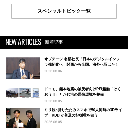
スペシャルトピック一覧
NEW ARTICLES
新着記事
オプテージ 名部社長「日本のデジタルインフ
ラ強靭化へ 関西から全国、海外へ羽ばたく」
2026.08.06
ドコモ、熊本地震の被災者向けPFI船舶「はく
おうⅡ」と八代港の通信環境を整備
2026.08.05
ミリ波×折りたたみスマホで50人同時の3Dライ
ブ KDDIが普及の好循環を狙う
2026.08.05