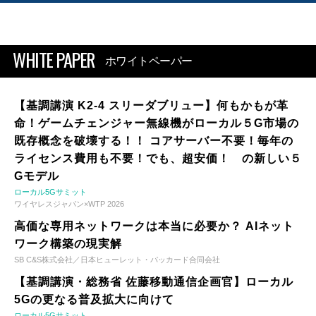
WHITE PAPER
ホワイトペーパー
【基調講演 K2-4 スリーダブリュー】何もかもが革
命！ゲームチェンジャー無線機がローカル５G市場の
既存概念を破壊する！！ コアサーバー不要！毎年の
ライセンス費用も不要！でも、超安価！ の新しい５
Gモデル
ローカル5Gサミット
ワイヤレスジャパン×WTP 2026
高価な専用ネットワークは本当に必要か？ AIネット
ワーク構築の現実解
SB C&S株式会社／日本ヒューレット・パッカード合同会社
【基調講演・総務省 佐藤移動通信企画官】ローカル
5Gの更なる普及拡大に向けて
ローカル5Gサミット