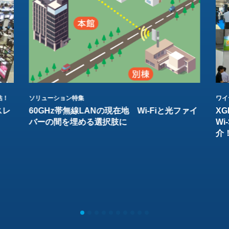
結！
ソリューション特集
ワイ
スレ
60GHz帯無線LANの現在地 Wi-Fiと光ファイ
XG
バーの間を埋める選択肢に
W
介