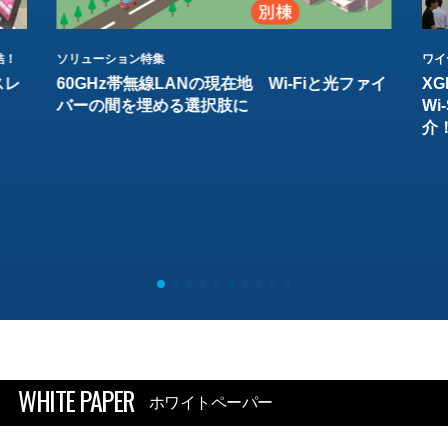
結！
ソリューション特集
ワイ
スレ
60GHz帯無線LANの現在地 Wi-Fiと光ファイ
XG
バーの間を埋める選択肢に
W
介
WHITE PAPER
ホワイトペーパー