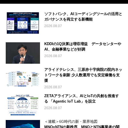
ソフトバンク、AIコーディングツールの活用と
ガバナンスを両立する新機能
2026.08.07
KDDIの1Q決算は増収増益 データセンターや
AI、金融事業などが好調
2026.08.07
アライドテレシス、三原赤十字病院の院内ネッ
トワークを刷新 少人数運用でも安定稼働を支
援
2026.08.07
ZETAアライアンス、AIとIoTの共創を推進す
る 「Agentic IoT Lab」を設立
2026.08.07
＜連載＞6G時代の新・業界地図
MNO×NTNの新秩序 MNOとNTN事業者の関