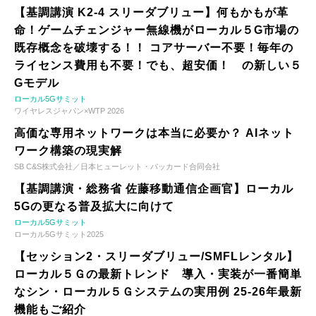
【基調講演 K2-4 スリーダブリュー】何もかもが革
命！ゲームチェンジャー無線機がローカル５G市場の
既存概念を破壊する！！ コアサーバー不要！毎年の
ライセンス費用も不要！でも、超安価！ の新しい５
Gモデル
ローカル5Gサミット
ワイヤレスジャパン×WTP 2026
高価な専用ネットワークは本当に必要か？ AIネット
ワーク構築の現実解
SB C&S株式会社／日本ヒューレット・パッカード合同会社
【基調講演・総務省 佐藤移動通信企画官】ローカル
5Gの更なる普及拡大に向けて
ローカル5Gサミット
ローカル5Gサミット2025
【セッション2・スリーダブリュー/SMFLレンタル】
ローカル５Ｇの最新トレンド 導入・実装が一番簡単
なシン・ローカル５Ｇシステムの実用例 25-26年最新
機能もご紹介