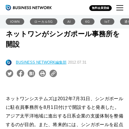
無料会員登録
IOWN
ローカル5G
AI
6G
IoT
通
ネットワンがシンガポール事務所を
開設
BUSINESS NETWORK編集部
2012.07.31
ネットワンシステムズは2012年7月31日、シンガポール
に駐在員事務所を8月1日付けで開設すると発表した。
アジア太平洋地域に進出する日系企業の支援体制を整備
するのが目的。また、将来的には、シンガポールを起点