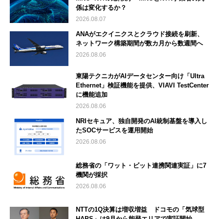
係は変化するか？
2026.08.07
ANAがエクイニクスとクラウド接続を刷新、
ネットワーク構築期間が数カ月から数週間へ
2026.08.06
東陽テクニカがAIデータセンター向け「Ultra
Ethernet」検証機能を提供、VIAVI TestCenter
に機能追加
2026.08.06
NRIセキュア、独自開発のAI統制基盤を導入し
たSOCサービスを運用開始
2026.08.06
総務省の「ワット・ビット連携関連実証」に7
機関が採択
2026.08.06
NTTの1Q決算は増収増益 ドコモの「気球型
HAPS」は9月から能登エリアで実証開始