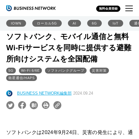
無料会員登録
IOWN
ローカル5G
AI
6G
IoT
通
ソフトバンク、モバイル通信と無料
Wi-Fiサービスを同時に提供する避難
所向けシステムを全国配備
5G
Wi-Fi 6/6E
ソフトバンクグループ
災害対策
衛星通信/HAPS
BUSINESS NETWORK編集部
2024.09.24
ソフトバンクは2024年9月24日、災害の発生により、通