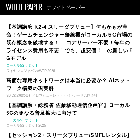
WHITE PAPER
ホワイトペーパー
【基調講演 K2-4 スリーダブリュー】何もかもが革
命！ゲームチェンジャー無線機がローカル５G市場の
既存概念を破壊する！！ コアサーバー不要！毎年の
ライセンス費用も不要！でも、超安価！ の新しい５
Gモデル
ローカル5Gサミット
ワイヤレスジャパン×WTP 2026
高価な専用ネットワークは本当に必要か？ AIネット
ワーク構築の現実解
SB C&S株式会社／日本ヒューレット・パッカード合同会社
【基調講演・総務省 佐藤移動通信企画官】ローカル
5Gの更なる普及拡大に向けて
ローカル5Gサミット
ローカル5Gサミット2025
【セッション2・スリーダブリュー/SMFLレンタル】