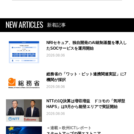
NEW ARTICLES
新着記事
NRIセキュア、独自開発のAI統制基盤を導入し
たSOCサービスを運用開始
2026.08.06
総務省の「ワット・ビット連携関連実証」に7
機関が採択
2026.08.06
NTTの1Q決算は増収増益 ドコモの「気球型
HAPS」は9月から能登エリアで実証開始
2026.08.06
＜連載＞欧州ICTレポート
スタートアップの国エストニア