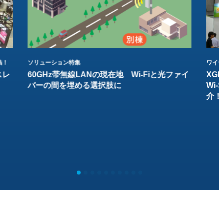
結！
ソリューション特集
ワイ
スレ
60GHz帯無線LANの現在地 Wi-Fiと光ファイ
XG
バーの間を埋める選択肢に
W
介