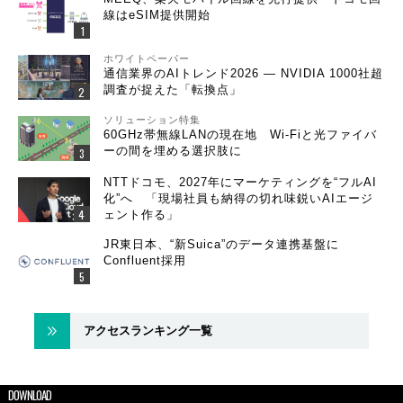
線はeSIM提供開始
ホワイトペーパー
通信業界のAIトレンド2026 ― NVIDIA 1000社超
調査が捉えた「転換点」
ソリューション特集
60GHz帯無線LANの現在地 Wi-Fiと光ファイバ
ーの間を埋める選択肢に
NTTドコモ、2027年にマーケティングを“フルAI
化”へ 「現場社員も納得の切れ味鋭いAIエージ
ェント作る」
JR東日本、“新Suica”のデータ連携基盤に
Confluent採用
アクセスランキング一覧
DOWNLOAD