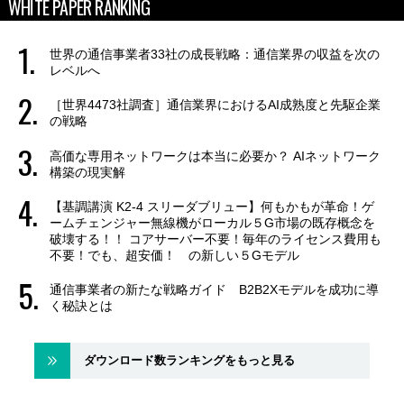
WHITE PAPER RANKING
世界の通信事業者33社の成長戦略：通信業界の収益を次の
レベルへ
［世界4473社調査］通信業界におけるAI成熟度と先駆企業
の戦略
高価な専用ネットワークは本当に必要か？ AIネットワーク
構築の現実解
【基調講演 K2-4 スリーダブリュー】何もかもが革命！ゲ
ームチェンジャー無線機がローカル５G市場の既存概念を
破壊する！！ コアサーバー不要！毎年のライセンス費用も
不要！でも、超安価！ の新しい５Gモデル
通信事業者の新たな戦略ガイド B2B2Xモデルを成功に導
く秘訣とは
ダウンロード数ランキングをもっと見る