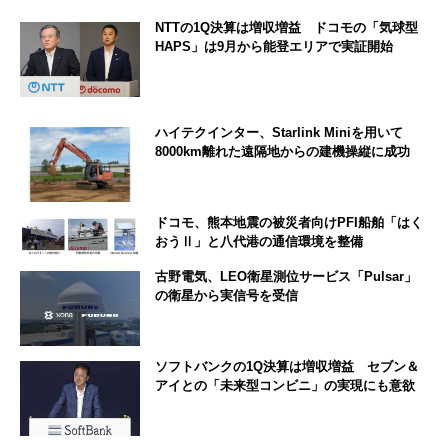
NTTの1Q決算は増収増益 ドコモの「気球型
HAPS」は9月から能登エリアで実証開始
ハイテクインター、Starlink Miniを用いて
8000km離れた遠隔地からの建機操縦に成功
ドコモ、熊本地震の被災者向けPFI船舶「はく
おうⅡ」と八代港の通信環境を整備
古野電気、LEO衛星測位サービス「Pulsar」
の衛星から実信号を受信
ソフトバンクの1Q決算は増収増益 セブン＆
アイとの「未来型コンビニ」の実現にも意欲