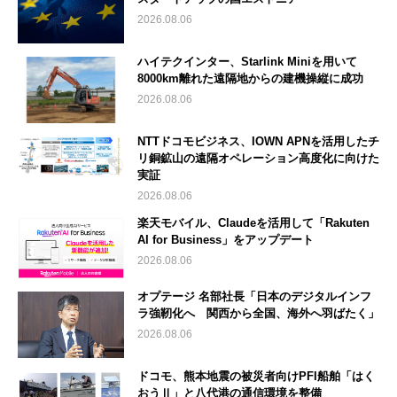
2026.08.06
ハイテクインター、Starlink Miniを用いて
8000km離れた遠隔地からの建機操縦に成功
2026.08.06
NTTドコモビジネス、IOWN APNを活用したチ
リ銅鉱山の遠隔オペレーション高度化に向けた
実証
2026.08.06
楽天モバイル、Claudeを活用して「Rakuten
AI for Business」をアップデート
2026.08.06
オプテージ 名部社長「日本のデジタルインフ
ラ強靭化へ 関西から全国、海外へ羽ばたく」
2026.08.06
ドコモ、熊本地震の被災者向けPFI船舶「はく
おうⅡ」と八代港の通信環境を整備