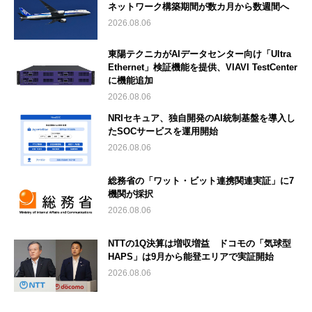
ネットワーク構築期間が数カ月から数週間へ
2026.08.06
東陽テクニカがAIデータセンター向け「Ultra
Ethernet」検証機能を提供、VIAVI TestCenter
に機能追加
2026.08.06
NRIセキュア、独自開発のAI統制基盤を導入し
たSOCサービスを運用開始
2026.08.06
総務省の「ワット・ビット連携関連実証」に7
機関が採択
2026.08.06
NTTの1Q決算は増収増益 ドコモの「気球型
HAPS」は9月から能登エリアで実証開始
2026.08.06