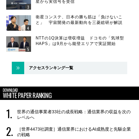
星から実信号を受信
衛星コンステ、日本の勝ち筋は「負けないこ
と」 宇宙開発の最新動向を三菱総研が解説
NTTの1Q決算は増収増益 ドコモの「気球型
HAPS」は9月から能登エリアで実証開始
アクセスランキング一覧
DOWNLOAD
WHITE PAPER RANKING
世界の通信事業者33社の成長戦略：通信業界の収益を次の
レベルへ
［世界4473社調査］通信業界におけるAI成熟度と先駆企業
の戦略