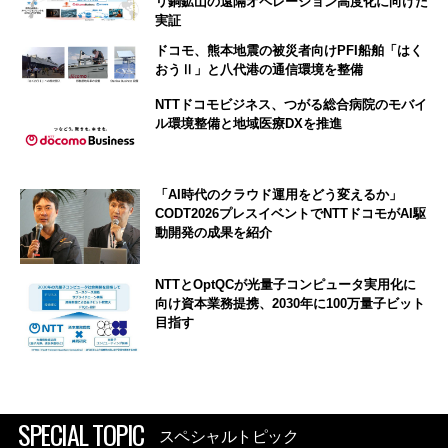
リ銅鉱山の遠隔オペレーション高度化に向けた
実証
ドコモ、熊本地震の被災者向けPFI船舶「はく
おうⅡ」と八代港の通信環境を整備
NTTドコモビジネス、つがる総合病院のモバイ
ル環境整備と地域医療DXを推進
「AI時代のクラウド運用をどう変えるか」
CODT2026プレスイベントでNTTドコモがAI駆
動開発の成果を紹介
NTTとOptQCが光量子コンピュータ実用化に
向け資本業務提携、2030年に100万量子ビット
目指す
SPECIAL TOPIC
スペシャルトピック