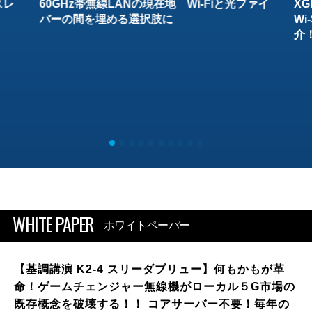
スレ
60GHz帯無線LANの現在地 Wi-Fiと光ファイ
XG
バーの間を埋める選択肢に
W
介
WHITE PAPER
ホワイトペーパー
【基調講演 K2-4 スリーダブリュー】何もかもが革
命！ゲームチェンジャー無線機がローカル５G市場の
既存概念を破壊する！！ コアサーバー不要！毎年の