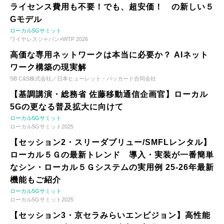
ライセンス費用も不要！でも、超安価！ の新しい５
Gモデル
ローカル5Gサミット
ワイヤレスジャパン×WTP 2026
高価な専用ネットワークは本当に必要か？ AIネット
ワーク構築の現実解
SB C&S株式会社／日本ヒューレット・パッカード合同会社
【基調講演・総務省 佐藤移動通信企画官】ローカル
5Gの更なる普及拡大に向けて
ローカル5Gサミット
ローカル5Gサミット2025
【セッション2・スリーダブリュー/SMFLレンタル】
ローカル５Ｇの最新トレンド 導入・実装が一番簡単
なシン・ローカル５Ｇシステムの実用例 25-26年最新
機能もご紹介
ローカル5Gサミット
ローカル5Gサミット2025
【セッション3・京セラみらいエンビジョン】高性能