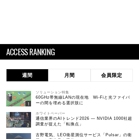
ACCESS RANKING
週間
月間
会員限定
ソリューション特集
60GHz帯無線LANの現在地 Wi-Fiと光ファイバ
ーの間を埋める選択肢に
ホワイトペーパー
通信業界のAIトレンド2026 ― NVIDIA 1000社超
調査が捉えた「転換点」
古野電気、LEO衛星測位サービス「Pulsar」の衛