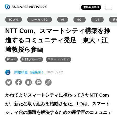
無料会員登録
IOWN
ローカル5G
AI
6G
IoT
通
NTT Com、スマートシティ構築を推
進するコミュニティ発足 東大・江
﨑教授ら参画
IOWN
NTTグループ
スマートシティ
関根禎嘉（編集部）
2024.09.02
かねてよりスマートシティに携わってきたNTT Com
が、新たな取り組みを始動させた。1つは、スマート
シティ化の課題を解決するための産学官のコミュニテ