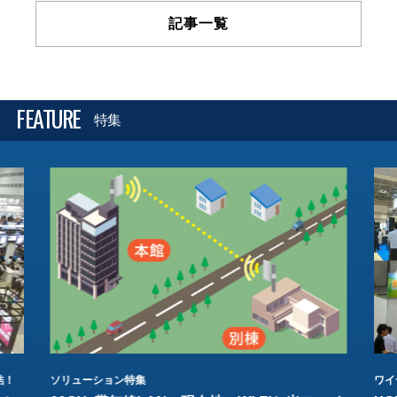
記事一覧
FEATURE
特集
結！
ソリューション特集
ワイ