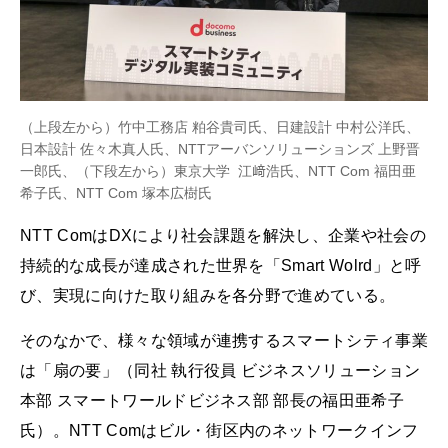
（上段左から）竹中工務店 粕谷貴司氏、日建設計 中村公洋氏、
日本設計 佐々木真人氏、NTTアーバンソリューションズ 上野晋
一郎氏、（下段左から）東京大学 江﨑浩氏、NTT Com 福田亜
希子氏、NTT Com 塚本広樹氏
NTT ComはDXにより社会課題を解決し、企業や社会の
持続的な成長が達成された世界を「Smart Wolrd」と呼
び、実現に向けた取り組みを各分野で進めている。
そのなかで、様々な領域が連携するスマートシティ事業
は「扇の要」（同社 執行役員 ビジネスソリューション
本部 スマートワールドビジネス部 部長の福田亜希子
氏）。NTT Comはビル・街区内のネットワークインフ