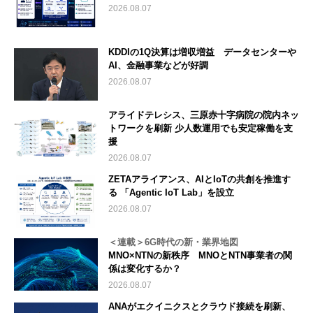
2026.08.07
KDDIの1Q決算は増収増益 データセンターや
AI、金融事業などが好調
2026.08.07
アライドテレシス、三原赤十字病院の院内ネッ
トワークを刷新 少人数運用でも安定稼働を支
援
2026.08.07
ZETAアライアンス、AIとIoTの共創を推進す
る 「Agentic IoT Lab」を設立
2026.08.07
＜連載＞6G時代の新・業界地図
MNO×NTNの新秩序 MNOとNTN事業者の関
係は変化するか？
2026.08.07
ANAがエクイニクスとクラウド接続を刷新、