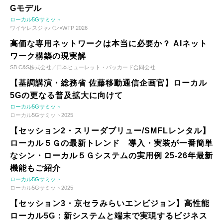
Gモデル
ローカル5Gサミット
ワイヤレスジャパン×WTP 2026
高価な専用ネットワークは本当に必要か？ AIネット
ワーク構築の現実解
SB C&S株式会社／日本ヒューレット・パッカード合同会社
【基調講演・総務省 佐藤移動通信企画官】ローカル
5Gの更なる普及拡大に向けて
ローカル5Gサミット
ローカル5Gサミット2025
【セッション2・スリーダブリュー/SMFLレンタル】
ローカル５Ｇの最新トレンド 導入・実装が一番簡単
なシン・ローカル５Ｇシステムの実用例 25-26年最新
機能もご紹介
ローカル5Gサミット
ローカル5Gサミット2025
【セッション3・京セラみらいエンビジョン】高性能
ローカル5G：新システムと端末で実現するビジネス