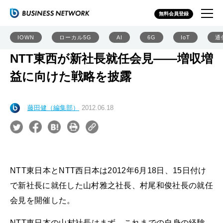
無料会員登録
IOWN
ローカル5G
AI
6G
IoT
通
NTT東西が新社長就任会見――増収増
益に向けた戦略を披露
藤田健（編集部）
2012.06.18
NTT東日本とNTT西日本は2012年6月18日、15日付け
で新社長に就任した山村雅之社長、村尾和俊社長の就任
会見を開催した。
NTT東日本の山村社長はまず、これまでの自身の経験