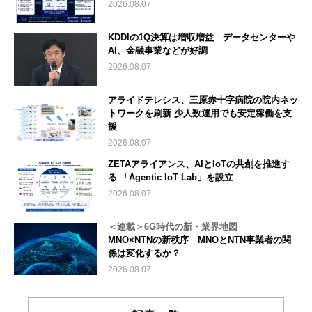
2026.08.07
KDDIの1Q決算は増収増益 データセンターや
AI、金融事業などが好調
2026.08.07
アライドテレシス、三原赤十字病院の院内ネッ
トワークを刷新 少人数運用でも安定稼働を支
援
2026.08.07
ZETAアライアンス、AIとIoTの共創を推進す
る 「Agentic IoT Lab」を設立
2026.08.07
＜連載＞6G時代の新・業界地図
MNO×NTNの新秩序 MNOとNTN事業者の関
係は変化するか？
2026.08.07