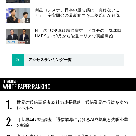
衛星コンステ、日本の勝ち筋は「負けないこ
と」 宇宙開発の最新動向を三菱総研が解説
NTTの1Q決算は増収増益 ドコモの「気球型
HAPS」は9月から能登エリアで実証開始
アクセスランキング一覧
DOWNLOAD
WHITE PAPER RANKING
世界の通信事業者33社の成長戦略：通信業界の収益を次の
レベルへ
［世界4473社調査］通信業界におけるAI成熟度と先駆企業
の戦略