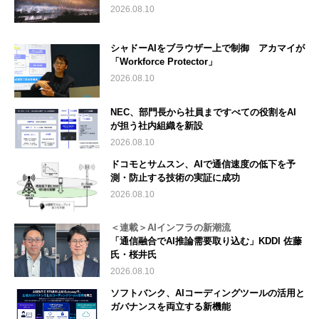
2026.08.10
シャドーAIをブラウザー上で制御 アカマイが
「Workforce Protector」
2026.08.10
NEC、部門長から社員まですべての役割をAI
が担う社内組織を新設
2026.08.10
ドコモとサムスン、AIで通信速度の低下を予
測・防止する技術の実証に成功
2026.08.10
＜連載＞AIインフラの新潮流
「通信融合でAI推論需要取り込む」KDDI 佐藤
氏・桜井氏
2026.08.10
ソフトバンク、AIコーディングツールの活用と
ガバナンスを両立する新機能