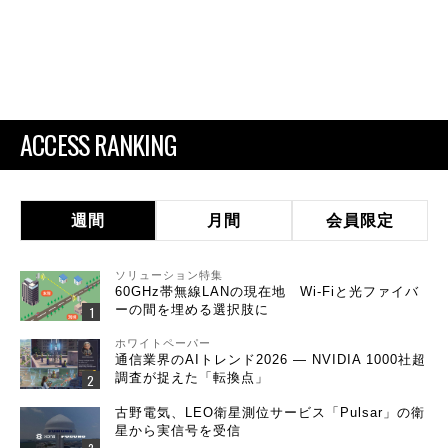
ACCESS RANKING
週間
月間
会員限定
ソリューション特集
60GHz帯無線LANの現在地 Wi-Fiと光ファイバ
ーの間を埋める選択肢に
ホワイトペーパー
通信業界のAIトレンド2026 ― NVIDIA 1000社超
調査が捉えた「転換点」
古野電気、LEO衛星測位サービス「Pulsar」の衛
星から実信号を受信