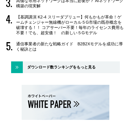
高価な専用ネットワークは本当に必要か？ AIネットワーク
構築の現実解
【基調講演 K2-4 スリーダブリュー】何もかもが革命！ゲ
ームチェンジャー無線機がローカル５G市場の既存概念を
破壊する！！ コアサーバー不要！毎年のライセンス費用も
不要！でも、超安価！ の新しい５Gモデル
通信事業者の新たな戦略ガイド B2B2Xモデルを成功に導
く秘訣とは
ダウンロード数ランキングをもっと見る