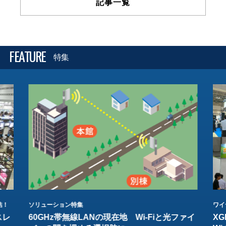
記事一覧
FEATURE
特集
結！
ソリューション特集
ワイ
スレ
60GHz帯無線LANの現在地 Wi-Fiと光ファイ
XG