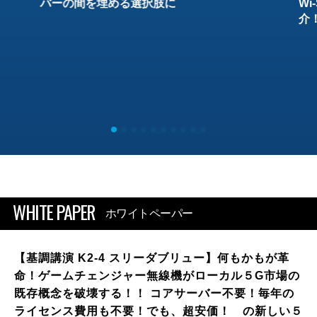
バーの間を埋める選択肢に
W
介
WHITE PAPER
ホワイトペーパー
【基調講演 K2-4 スリーダブリュー】何もかもが革
命！ゲームチェンジャー無線機がローカル５G市場の
既存概念を破壊する！！ コアサーバー不要！毎年の
ライセンス費用も不要！でも、超安価！ の新しい５