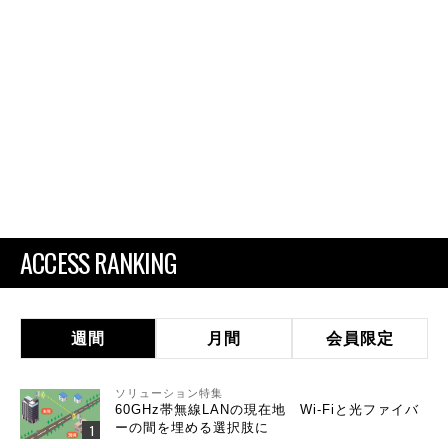
ACCESS RANKING
週間
月間
会員限定
ソリューション特集
60GHz帯無線LANの現在地 Wi-Fiと光ファイバ
ーの間を埋める選択肢に