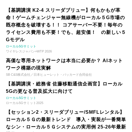
【基調講演 K2-4 スリーダブリュー】何もかもが革
命！ゲームチェンジャー無線機がローカル５G市場の
既存概念を破壊する！！ コアサーバー不要！毎年の
ライセンス費用も不要！でも、超安価！ の新しい５
Gモデル
ローカル5Gサミット
ワイヤレスジャパン×WTP 2026
高価な専用ネットワークは本当に必要か？ AIネット
ワーク構築の現実解
SB C&S株式会社／日本ヒューレット・パッカード合同会社
【基調講演・総務省 佐藤移動通信企画官】ローカル
5Gの更なる普及拡大に向けて
ローカル5Gサミット
ローカル5Gサミット2025
【セッション2・スリーダブリュー/SMFLレンタル】
ローカル５Ｇの最新トレンド 導入・実装が一番簡単
なシン・ローカル５Ｇシステムの実用例 25-26年最新