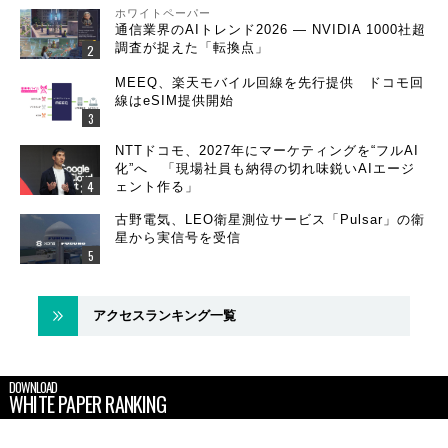
ホワイトペーパー
通信業界のAIトレンド2026 ― NVIDIA 1000社超
調査が捉えた「転換点」
MEEQ、楽天モバイル回線を先行提供 ドコモ回
線はeSIM提供開始
NTTドコモ、2027年にマーケティングを“フルAI
化”へ 「現場社員も納得の切れ味鋭いAIエージ
ェント作る」
古野電気、LEO衛星測位サービス「Pulsar」の衛
星から実信号を受信
アクセスランキング一覧
DOWNLOAD
WHITE PAPER RANKING