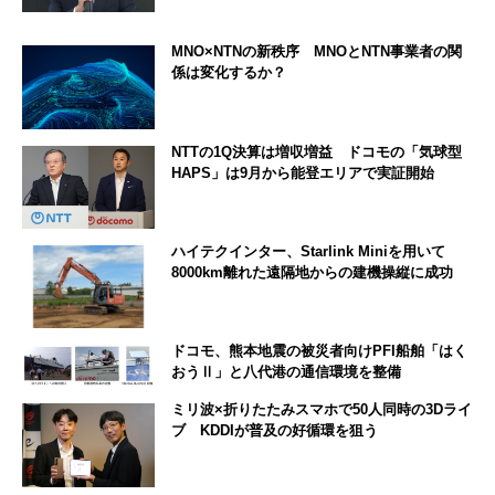
MNO×NTNの新秩序 MNOとNTN事業者の関
係は変化するか？
NTTの1Q決算は増収増益 ドコモの「気球型
HAPS」は9月から能登エリアで実証開始
ハイテクインター、Starlink Miniを用いて
8000km離れた遠隔地からの建機操縦に成功
ドコモ、熊本地震の被災者向けPFI船舶「はく
おうⅡ」と八代港の通信環境を整備
ミリ波×折りたたみスマホで50人同時の3Dライ
ブ KDDIが普及の好循環を狙う