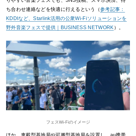
りやすい音楽フェスでも、SNS投稿、スマホ決済、待
ち合わせ連絡などを快適に行えるという（
参考記事：
KDDIなど、Starlink活用の公衆Wi-Fiソリューションを
野外音楽フェスで提供｜BUSINESS NETWORK
）。
フェスWi-Fiのイメージ
ほか、車載型基地局や可搬型基地局を設置し、au携帯