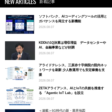
NEW ARTICLES
新着記事
ソフトバンク、AIコーディングツールの活用と
ガバナンスを両立する新機能
2026.08.07
KDDIの1Q決算は増収増益 データセンターや
AI、金融事業などが好調
2026.08.07
アライドテレシス、三原赤十字病院の院内ネッ
トワークを刷新 少人数運用でも安定稼働を支
援
2026.08.07
ZETAアライアンス、AIとIoTの共創を推進す
る 「Agentic IoT Lab」を設立
2026.08.07
＜連載＞6G時代の新・業界地図