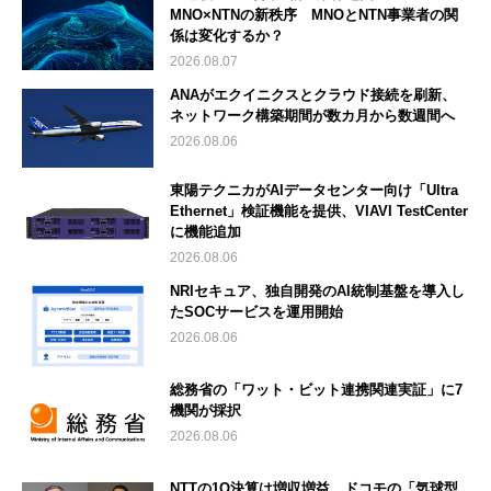
MNO×NTNの新秩序 MNOとNTN事業者の関
係は変化するか？
2026.08.07
ANAがエクイニクスとクラウド接続を刷新、
ネットワーク構築期間が数カ月から数週間へ
2026.08.06
東陽テクニカがAIデータセンター向け「Ultra
Ethernet」検証機能を提供、VIAVI TestCenter
に機能追加
2026.08.06
NRIセキュア、独自開発のAI統制基盤を導入し
たSOCサービスを運用開始
2026.08.06
総務省の「ワット・ビット連携関連実証」に7
機関が採択
2026.08.06
NTTの1Q決算は増収増益 ドコモの「気球型