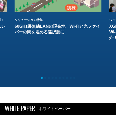
結！
ソリューション特集
ワイ
スレ
60GHz帯無線LANの現在地 Wi-Fiと光ファイ
XG
バーの間を埋める選択肢に
W
介
WHITE PAPER
ホワイトペーパー