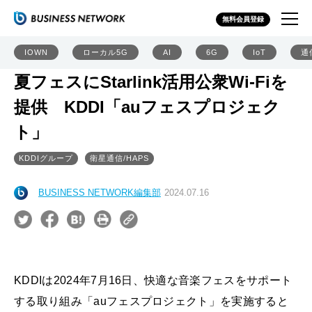
無料会員登録
IOWN
ローカル5G
AI
6G
IoT
通
夏フェスにStarlink活用公衆Wi-Fiを
提供 KDDI「auフェスプロジェク
ト」
KDDIグループ
衛星通信/HAPS
BUSINESS NETWORK編集部
2024.07.16
KDDIは2024年7月16日、快適な音楽フェスをサポート
する取り組み「auフェスプロジェクト」を実施すると