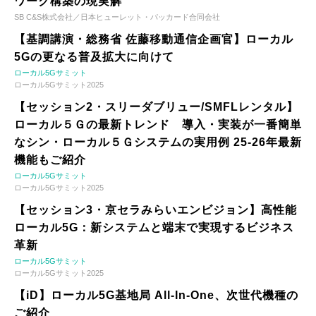
ワーク構築の現実解
SB C&S株式会社／日本ヒューレット・パッカード合同会社
【基調講演・総務省 佐藤移動通信企画官】ローカル
5Gの更なる普及拡大に向けて
ローカル5Gサミット
ローカル5Gサミット2025
【セッション2・スリーダブリュー/SMFLレンタル】
ローカル５Ｇの最新トレンド 導入・実装が一番簡単
なシン・ローカル５Ｇシステムの実用例 25-26年最新
機能もご紹介
ローカル5Gサミット
ローカル5Gサミット2025
【セッション3・京セラみらいエンビジョン】高性能
ローカル5G：新システムと端末で実現するビジネス
革新
ローカル5Gサミット
ローカル5Gサミット2025
【iD】ローカル5G基地局 All-In-One、次世代機種の
ご紹介