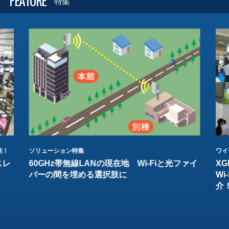
FEATURE
特集
結！
ソリューション特集
ワイ
スレ
60GHz帯無線LANの現在地 Wi-Fiと光ファイ
XG
バーの間を埋める選択肢に
W
介