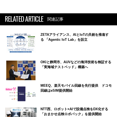
RELATED ARTICLE
関連記事
ZETAアライアンス、AIとIoTの共創を推進す
る 「Agentic IoT Lab」を設立
OKIと静岡市、AUVなどの海洋技術を検証する
「実海域テストベッド」構築へ
MEEQ、楽天モバイル回線を先行提供 ドコモ
回線はeSIM提供開始
NTT西、ロボット×AIで設備点検をDX化する
「おまかせ点検ロボパック」を提供開始