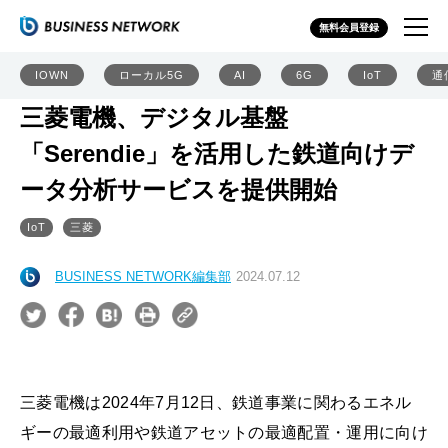
無料会員登録
IOWN
ローカル5G
AI
6G
IoT
通
三菱電機、デジタル基盤
「Serendie」を活用した鉄道向けデ
ータ分析サービスを提供開始
IoT
三菱
BUSINESS NETWORK編集部
2024.07.12
三菱電機は2024年7月12日、鉄道事業に関わるエネル
ギーの最適利用や鉄道アセットの最適配置・運用に向け