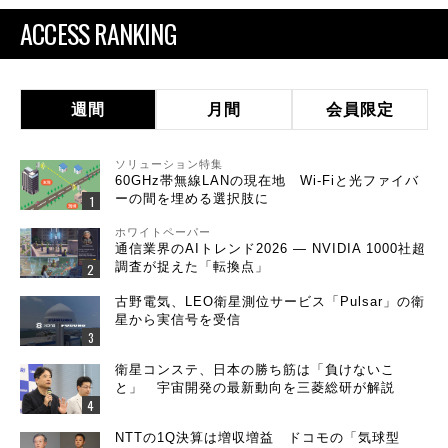
ACCESS RANKING
週間
月間
会員限定
ソリューション特集
60GHz帯無線LANの現在地 Wi-Fiと光ファイバ
ーの間を埋める選択肢に
ホワイトペーパー
通信業界のAIトレンド2026 ― NVIDIA 1000社超
調査が捉えた「転換点」
古野電気、LEO衛星測位サービス「Pulsar」の衛
星から実信号を受信
衛星コンステ、日本の勝ち筋は「負けないこ
と」 宇宙開発の最新動向を三菱総研が解説
NTTの1Q決算は増収増益 ドコモの「気球型