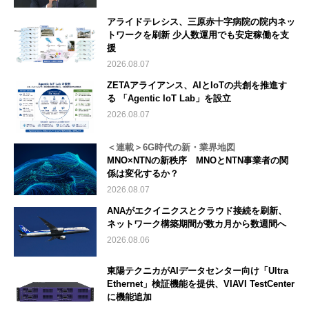
アライドテレシス、三原赤十字病院の院内ネッ
トワークを刷新 少人数運用でも安定稼働を支
援
2026.08.07
ZETAアライアンス、AIとIoTの共創を推進す
る 「Agentic IoT Lab」を設立
2026.08.07
＜連載＞6G時代の新・業界地図
MNO×NTNの新秩序 MNOとNTN事業者の関
係は変化するか？
2026.08.07
ANAがエクイニクスとクラウド接続を刷新、
ネットワーク構築期間が数カ月から数週間へ
2026.08.06
東陽テクニカがAIデータセンター向け「Ultra
Ethernet」検証機能を提供、VIAVI TestCenter
に機能追加