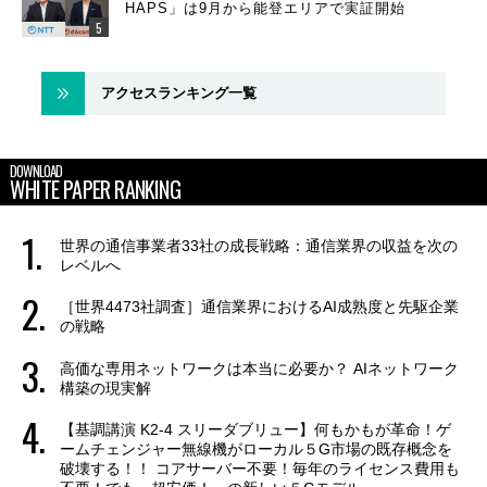
HAPS」は9月から能登エリアで実証開始
アクセスランキング一覧
DOWNLOAD
WHITE PAPER RANKING
世界の通信事業者33社の成長戦略：通信業界の収益を次の
レベルへ
［世界4473社調査］通信業界におけるAI成熟度と先駆企業
の戦略
高価な専用ネットワークは本当に必要か？ AIネットワーク
構築の現実解
【基調講演 K2-4 スリーダブリュー】何もかもが革命！ゲ
ームチェンジャー無線機がローカル５G市場の既存概念を
破壊する！！ コアサーバー不要！毎年のライセンス費用も