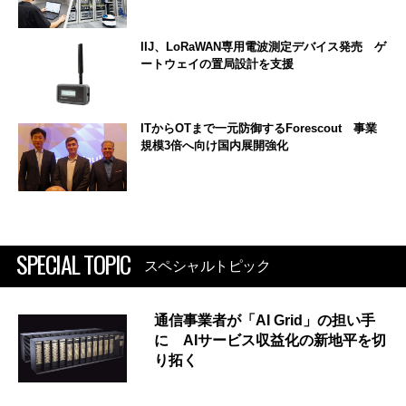
IIJ、LoRaWAN専用電波測定デバイス発売 ゲ
ートウェイの置局設計を支援
ITからOTまで一元防御するForescout 事業
規模3倍へ向け国内展開強化
SPECIAL TOPIC
スペシャルトピック
通信事業者が「AI Grid」の担い手
に AIサービス収益化の新地平を切
り拓く