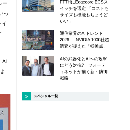
FTTHにEdgecore ECSス
ルー
イッチを選定 「コストも
いっ
サイズも機能もちょうど
いい」
ライ
通信業界のAIトレンド
イ
2026 ― NVIDIA 1000社超
調査が捉えた「転換点」
AIの武器化とAIへの攻撃
AI
にどう対抗? フォーテ
によ
ィネットが描く新・防御
戦略
スペシャル一覧