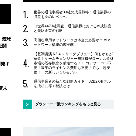
世界の通信事業者33社の成長戦略：通信業界の
収益を次のレベルへ
［世界4473社調査］通信業界におけるAI成熟度
と先駆企業の戦略
「気球
高価な専用ネットワークは本当に必要か？ AIネ
ットワーク構築の現実解
証開
【基調講演 K2-4 スリーダブリュー】何もかもが
革命！ゲームチェンジャー無線機がローカル５G
市場の既存概念を破壊する！！ コアサーバー不
開発キ
要！毎年のライセンス費用も不要！でも、超安
価！ の新しい５Gモデル
通信事業者の新たな戦略ガイド B2B2Xモデル
を成功に導く秘訣とは
度末
ダウンロード数ランキングをもっと見る