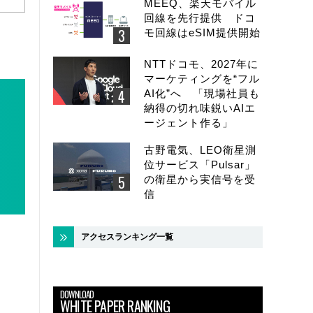
MEEQ、楽天モバイル
回線を先行提供 ドコ
モ回線はeSIM提供開始
NTTドコモ、2027年に
マーケティングを“フル
AI化”へ 「現場社員も
納得の切れ味鋭いAIエ
ージェント作る」
古野電気、LEO衛星測
位サービス「Pulsar」
の衛星から実信号を受
信
アクセスランキング一覧
DOWNLOAD
WHITE PAPER RANKING