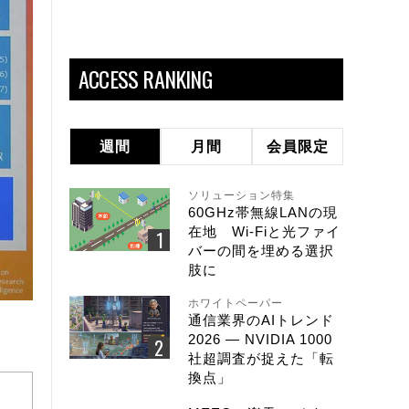
ACCESS RANKING
週間
月間
会員限定
ソリューション特集
60GHz帯無線LANの現
在地 Wi-Fiと光ファイ
バーの間を埋める選択
肢に
ホワイトペーパー
通信業界のAIトレンド
2026 ― NVIDIA 1000
社超調査が捉えた「転
換点」