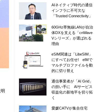
AIネイティブ時代の通信
インフラに不可欠な
「Trusted Connectivity」
60GHz帯無線LANが自治
体DXを支える「cnWave
Vシリーズ」が選ばれる
理由
eSIM関連は「LibeSIM」
にすべてお任せ! eIMで
マルチプロファイルを動
的に切り替え
通信事業者が「AI Grid」
の担い手に AIサービス
説明
収益化の新地平を切り拓
く
愛媛CATVが集合住宅