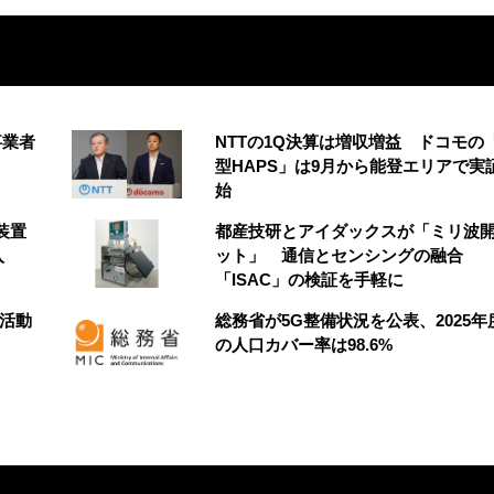
事業者
NTTの1Q決算は増収増益 ドコモの
型HAPS」は9月から能登エリアで実
始
装置
都産技研とアイダックスが「ミリ波
入
ット」 通信とセンシングの融合
「ISAC」の検証を手軽に
財活動
総務省が5G整備状況を公表、2025年
の人口カバー率は98.6%