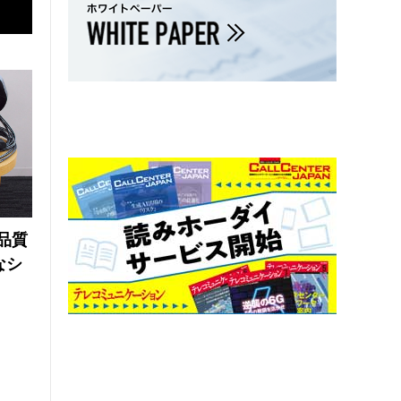
品質
なシ