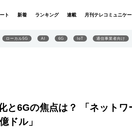
ート
新着
ランキング
連載
月刊テレコミュニケー
ローカル5G
AI
6G
IoT
通信事業者向け
化と6Gの焦点は？ 「ネットワ
40億ドル」