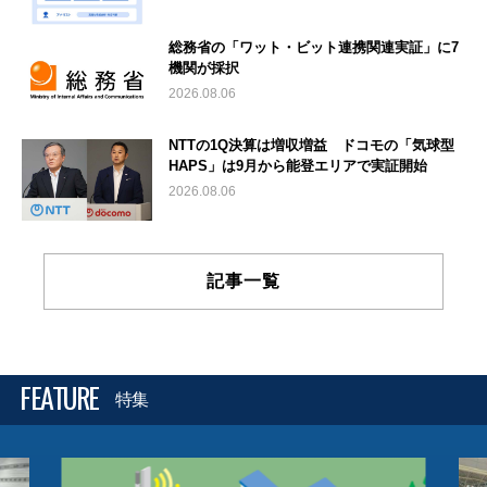
総務省の「ワット・ビット連携関連実証」に7
機関が採択
2026.08.06
NTTの1Q決算は増収増益 ドコモの「気球型
HAPS」は9月から能登エリアで実証開始
2026.08.06
記事一覧
FEATURE
特集