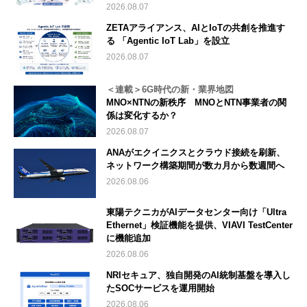
2026.08.07
ZETAアライアンス、AIとIoTの共創を推進す
る 「Agentic IoT Lab」を設立
2026.08.07
＜連載＞6G時代の新・業界地図
MNO×NTNの新秩序 MNOとNTN事業者の関
係は変化するか？
2026.08.07
ANAがエクイニクスとクラウド接続を刷新、
ネットワーク構築期間が数カ月から数週間へ
2026.08.06
東陽テクニカがAIデータセンター向け「Ultra
Ethernet」検証機能を提供、VIAVI TestCenter
に機能追加
2026.08.06
NRIセキュア、独自開発のAI統制基盤を導入し
たSOCサービスを運用開始
2026.08.06