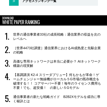
アクセスランキング一覧
DOWNLOAD
WHITE PAPER RANKING
世界の通信事業者33社の成長戦略：通信業界の収益を次の
レベルへ
［世界4473社調査］通信業界におけるAI成熟度と先駆企業
の戦略
高価な専用ネットワークは本当に必要か？ AIネットワーク
構築の現実解
【基調講演 K2-4 スリーダブリュー】何もかもが革命！ゲ
ームチェンジャー無線機がローカル５G市場の既存概念を
破壊する！！ コアサーバー不要！毎年のライセンス費用も
不要！でも、超安価！ の新しい５Gモデル
通信事業者の新たな戦略ガイド B2B2Xモデルを成功に導
く秘訣とは