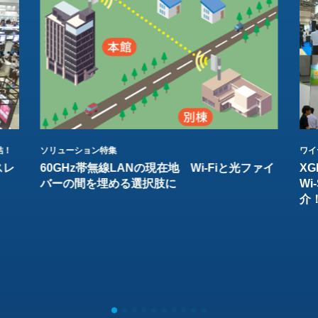
結！
ソリューション特集
ワイ
スレ
60GHz帯無線LANの現在地 Wi-Fiと光ファイ
XG
バーの間を埋める選択肢に
W
介