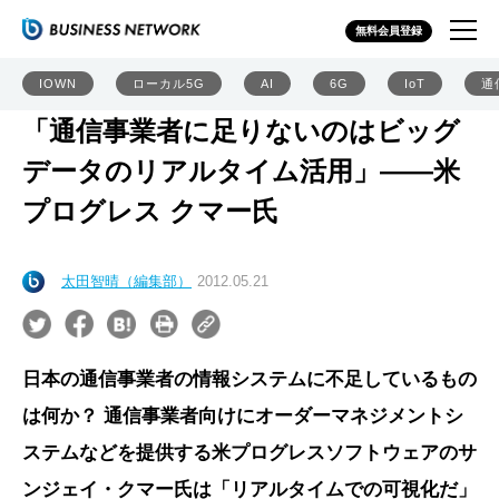
無料会員登録
IOWN
ローカル5G
AI
6G
IoT
通
「通信事業者に足りないのはビッグ
データのリアルタイム活用」――米
プログレス クマー氏
太田智晴（編集部）
2012.05.21
日本の通信事業者の情報システムに不足しているもの
は何か？ 通信事業者向けにオーダーマネジメントシ
ステムなどを提供する米プログレスソフトウェアのサ
ンジェイ・クマー氏は「リアルタイムでの可視化だ」