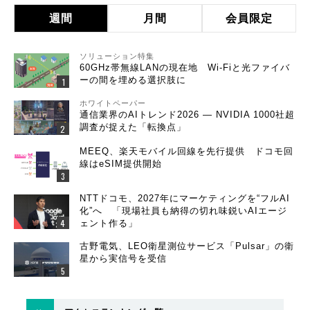
週間
月間
会員限定
ソリューション特集
60GHz帯無線LANの現在地 Wi-Fiと光ファイバ
ーの間を埋める選択肢に
ホワイトペーパー
通信業界のAIトレンド2026 ― NVIDIA 1000社超
調査が捉えた「転換点」
MEEQ、楽天モバイル回線を先行提供 ドコモ回
線はeSIM提供開始
NTTドコモ、2027年にマーケティングを“フルAI
化”へ 「現場社員も納得の切れ味鋭いAIエージ
ェント作る」
古野電気、LEO衛星測位サービス「Pulsar」の衛
星から実信号を受信