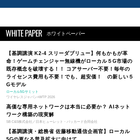
WHITE PAPER
ホワイトペーパー
【基調講演 K2-4 スリーダブリュー】何もかもが革
命！ゲームチェンジャー無線機がローカル５G市場の
既存概念を破壊する！！ コアサーバー不要！毎年の
ライセンス費用も不要！でも、超安価！ の新しい５
Gモデル
ローカル5Gサミット
ワイヤレスジャパン×WTP 2026
高価な専用ネットワークは本当に必要か？ AIネット
ワーク構築の現実解
SB C&S株式会社／日本ヒューレット・パッカード合同会社
【基調講演・総務省 佐藤移動通信企画官】ローカル
5Gの更なる普及拡大に向けて