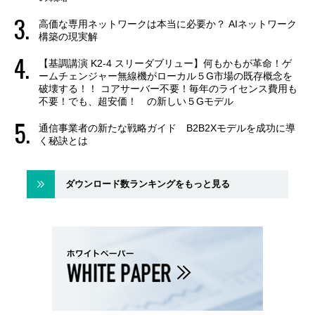
高価な専用ネットワークは本当に必要か？ AIネットワーク
構築の現実解
【基調講演 K2-4 スリーダブリュー】何もかもが革命！ゲ
ームチェンジャー無線機がローカル５G市場の既存概念を
破壊する！！ コアサーバー不要！毎年のライセンス費用も
不要！でも、超安価！ の新しい５Gモデル
通信事業者の新たな戦略ガイド B2B2Xモデルを成功に導
く秘訣とは
ダウンロード数ランキングをもっと見る