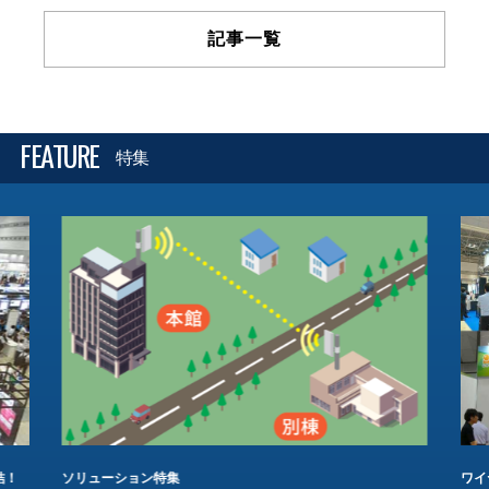
記事一覧
FEATURE
特集
結！
ソリューション特集
ワイ