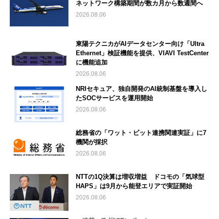
ネットワーク構築期間が数カ月から数週間へ
2026.08.06
東陽テクニカがAIデータセンター向け「Ultra
Ethernet」検証機能を提供、VIAVI TestCenter
に機能追加
2026.08.06
NRIセキュア、独自開発のAI統制基盤を導入し
たSOCサービスを運用開始
2026.08.06
総務省の「ワット・ビット連携関連実証」に7
機関が採択
2026.08.06
NTTの1Q決算は増収増益 ドコモの「気球型
HAPS」は9月から能登エリアで実証開始
2026.08.06