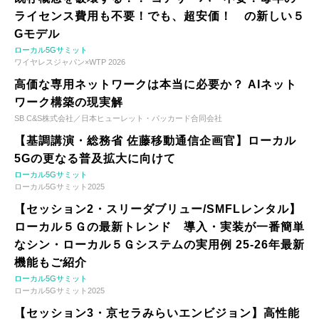
ライセンス費用も不要！でも、超安価！ の新しい５
Gモデル
ローカル5Gサミット
ワイヤレスジャパン×WTP 2026
高価な専用ネットワークは本当に必要か？ AIネット
ワーク構築の現実解
SB C&S株式会社／日本ヒューレット・パッカード合同会社
【基調講演・総務省 佐藤移動通信企画官】ローカル
5Gの更なる普及拡大に向けて
ローカル5Gサミット
ローカル5Gサミット2025
【セッション2・スリーダブリュー/SMFLレンタル】
ローカル５Ｇの最新トレンド 導入・実装が一番簡単
なシン・ローカル５Ｇシステムの実用例 25-26年最新
機能もご紹介
ローカル5Gサミット
ローカル5Gサミット2025
【セッション3・京セラみらいエンビジョン】高性能