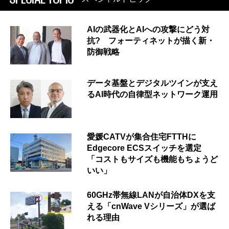
AIの武器化とAIへの攻撃にどう対
抗? フォーティネットが描く新・
防御戦略
データ基盤とデジタルツインが支え
るAI時代の自律型ネットワーク運用
愛媛CATVが集合住宅FTTHに
Edgecore ECSスイッチを選定
「コストもサイズも機能もちょうど
いい」
60GHz帯無線LANが自治体DXを支
える「cnWave Vシリーズ」が選ば
れる理由