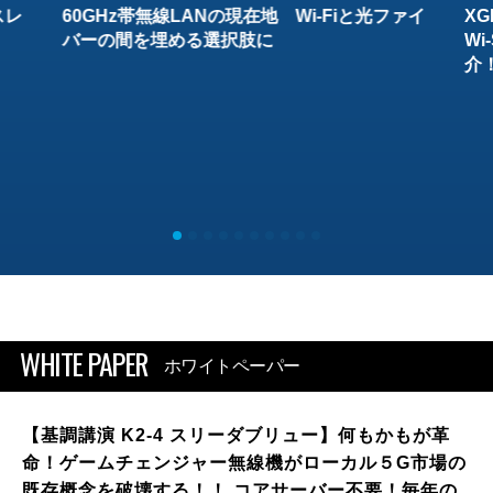
スレ
60GHz帯無線LANの現在地 Wi-Fiと光ファイ
XG
バーの間を埋める選択肢に
W
介
WHITE PAPER
ホワイトペーパー
【基調講演 K2-4 スリーダブリュー】何もかもが革
命！ゲームチェンジャー無線機がローカル５G市場の
既存概念を破壊する！！ コアサーバー不要！毎年の