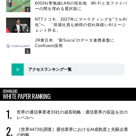
60GHz帯無線LANの現在地 Wi-Fiと光ファイバ
ーの間を埋める選択肢に
NTTドコモ、2027年にマーケティングを“フルAI
化”へ 「現場社員も納得の切れ味鋭いAIエージ
ェント作る」
JR東日本、“新Suica”のデータ連携基盤に
Confluent採用
アクセスランキング一覧
DOWNLOAD
WHITE PAPER RANKING
世界の通信事業者33社の成長戦略：通信業界の収益を次の
レベルへ
［世界4473社調査］通信業界におけるAI成熟度と先駆企業
の戦略