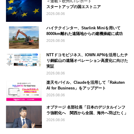
＜連載＞欧州ICTレポート
スタートアップの国エストニア
2026.08.06
ハイテクインター、Starlink Miniを用いて
8000km離れた遠隔地からの建機操縦に成功
2026.08.06
NTTドコモビジネス、IOWN APNを活用したチ
リ銅鉱山の遠隔オペレーション高度化に向けた
実証
2026.08.06
楽天モバイル、Claudeを活用して「Rakuten
AI for Business」をアップデート
2026.08.06
オプテージ 名部社長「日本のデジタルインフ
ラ強靭化へ 関西から全国、海外へ羽ばたく」
2026.08.06