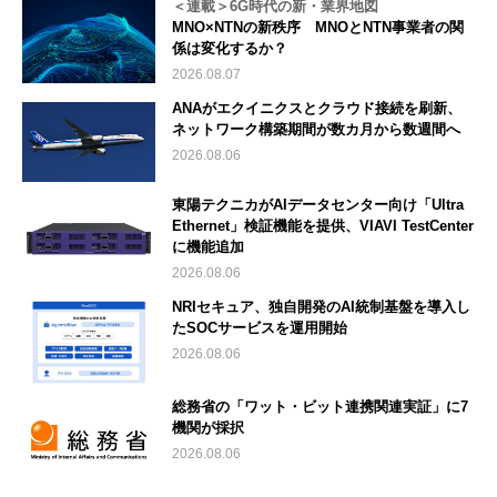
＜連載＞6G時代の新・業界地図
MNO×NTNの新秩序 MNOとNTN事業者の関
係は変化するか？
2026.08.07
ANAがエクイニクスとクラウド接続を刷新、
ネットワーク構築期間が数カ月から数週間へ
2026.08.06
東陽テクニカがAIデータセンター向け「Ultra
Ethernet」検証機能を提供、VIAVI TestCenter
に機能追加
2026.08.06
NRIセキュア、独自開発のAI統制基盤を導入し
たSOCサービスを運用開始
2026.08.06
総務省の「ワット・ビット連携関連実証」に7
機関が採択
2026.08.06