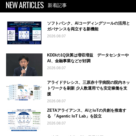
NEW ARTICLES
新着記事
ソフトバンク、AIコーディングツールの活用と
ガバナンスを両立する新機能
2026.08.07
KDDIの1Q決算は増収増益 データセンターや
AI、金融事業などが好調
2026.08.07
アライドテレシス、三原赤十字病院の院内ネッ
トワークを刷新 少人数運用でも安定稼働を支
援
2026.08.07
ZETAアライアンス、AIとIoTの共創を推進す
る 「Agentic IoT Lab」を設立
2026.08.07