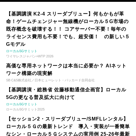
【基調講演 K2-4 スリーダブリュー】何もかもが革
命！ゲームチェンジャー無線機がローカル５G市場の
既存概念を破壊する！！ コアサーバー不要！毎年の
ライセンス費用も不要！でも、超安価！ の新しい５
Gモデル
ローカル5Gサミット
ワイヤレスジャパン×WTP 2026
高価な専用ネットワークは本当に必要か？ AIネット
ワーク構築の現実解
SB C&S株式会社／日本ヒューレット・パッカード合同会社
【基調講演・総務省 佐藤移動通信企画官】ローカル
5Gの更なる普及拡大に向けて
ローカル5Gサミット
ローカル5Gサミット2025
【セッション2・スリーダブリュー/SMFLレンタル】
ローカル５Ｇの最新トレンド 導入・実装が一番簡単
なシン・ローカル５Ｇシステムの実用例 25-26年最新