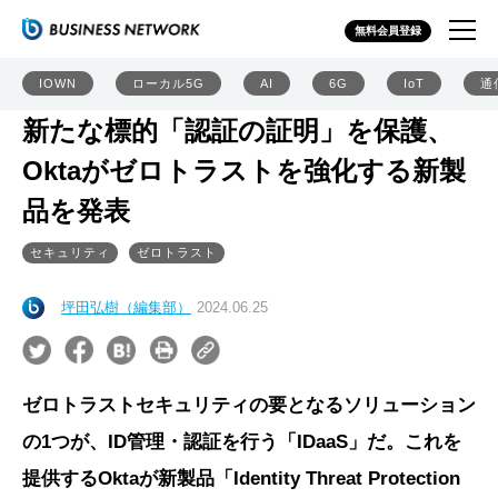
無料会員登録
IOWN
ローカル5G
AI
6G
IoT
通
新たな標的「認証の証明」を保護、
Oktaがゼロトラストを強化する新製
品を発表
セキュリティ
ゼロトラスト
坪田弘樹（編集部）
2024.06.25
ゼロトラストセキュリティの要となるソリューション
の1つが、ID管理・認証を行う「IDaaS」だ。これを
提供するOktaが新製品「Identity Threat Protection