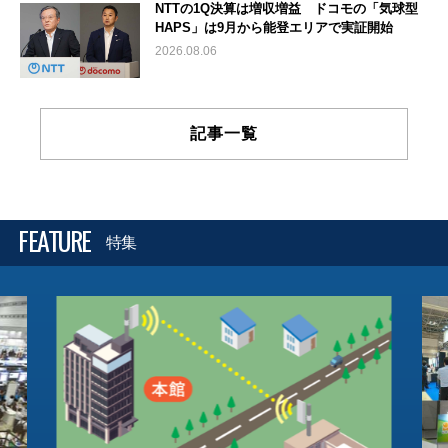
NTTの1Q決算は増収増益 ドコモの「気球型
HAPS」は9月から能登エリアで実証開始
2026.08.06
記事一覧
FEATURE
特集