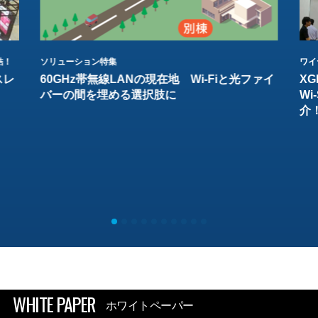
結！
ソリューション特集
ワイ
スレ
60GHz帯無線LANの現在地 Wi-Fiと光ファイ
XG
バーの間を埋める選択肢に
W
介
WHITE PAPER
ホワイトペーパー