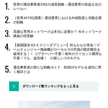
世界の通信事業者33社の成長戦略：通信業界の収益を次の
レベルへ
［世界4473社調査］通信業界におけるAI成熟度と先駆企業
の戦略
高価な専用ネットワークは本当に必要か？ AIネットワーク
構築の現実解
【基調講演 K2-4 スリーダブリュー】何もかもが革命！ゲ
ームチェンジャー無線機がローカル５G市場の既存概念を
破壊する！！ コアサーバー不要！毎年のライセンス費用も
不要！でも、超安価！ の新しい５Gモデル
通信事業者の新たな戦略ガイド B2B2Xモデルを成功に導
く秘訣とは
ダウンロード数ランキングをもっと見る