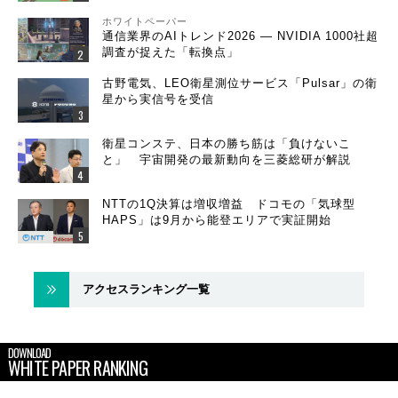
ホワイトペーパー
通信業界のAIトレンド2026 ― NVIDIA 1000社超
調査が捉えた「転換点」
古野電気、LEO衛星測位サービス「Pulsar」の衛
星から実信号を受信
衛星コンステ、日本の勝ち筋は「負けないこ
と」 宇宙開発の最新動向を三菱総研が解説
NTTの1Q決算は増収増益 ドコモの「気球型
HAPS」は9月から能登エリアで実証開始
アクセスランキング一覧
DOWNLOAD
WHITE PAPER RANKING