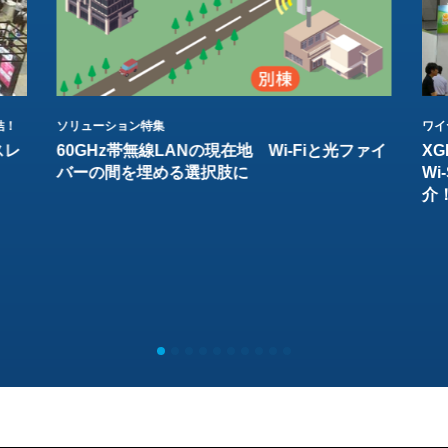
結！
ソリューション特集
ワイ
スレ
60GHz帯無線LANの現在地 Wi-Fiと光ファイ
XG
バーの間を埋める選択肢に
W
介