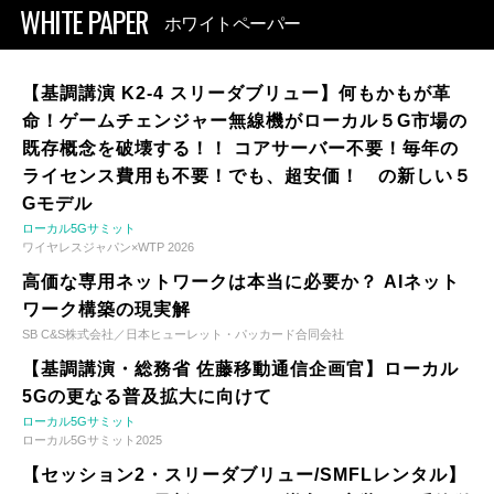
WHITE PAPER
ホワイトペーパー
【基調講演 K2-4 スリーダブリュー】何もかもが革
命！ゲームチェンジャー無線機がローカル５G市場の
既存概念を破壊する！！ コアサーバー不要！毎年の
ライセンス費用も不要！でも、超安価！ の新しい５
Gモデル
ローカル5Gサミット
ワイヤレスジャパン×WTP 2026
高価な専用ネットワークは本当に必要か？ AIネット
ワーク構築の現実解
SB C&S株式会社／日本ヒューレット・パッカード合同会社
【基調講演・総務省 佐藤移動通信企画官】ローカル
5Gの更なる普及拡大に向けて
ローカル5Gサミット
ローカル5Gサミット2025
【セッション2・スリーダブリュー/SMFLレンタル】