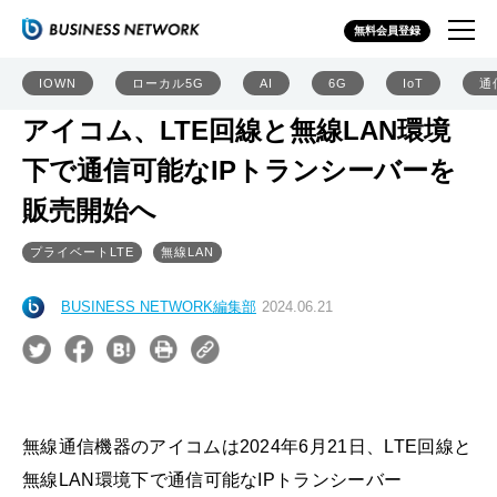
無料会員登録
IOWN
ローカル5G
AI
6G
IoT
通
アイコム、LTE回線と無線LAN環境
下で通信可能なIPトランシーバーを
販売開始へ
プライベートLTE
無線LAN
BUSINESS NETWORK編集部
2024.06.21
無線通信機器のアイコムは2024年6月21日、LTE回線と
無線LAN環境下で通信可能なIPトランシーバー