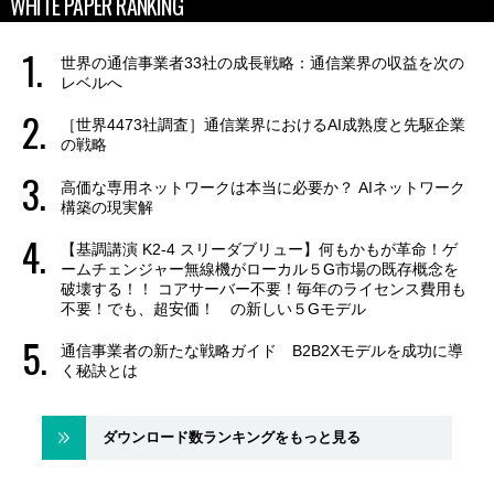
WHITE PAPER RANKING
世界の通信事業者33社の成長戦略：通信業界の収益を次の
レベルへ
［世界4473社調査］通信業界におけるAI成熟度と先駆企業
の戦略
高価な専用ネットワークは本当に必要か？ AIネットワーク
構築の現実解
【基調講演 K2-4 スリーダブリュー】何もかもが革命！ゲ
ームチェンジャー無線機がローカル５G市場の既存概念を
破壊する！！ コアサーバー不要！毎年のライセンス費用も
不要！でも、超安価！ の新しい５Gモデル
通信事業者の新たな戦略ガイド B2B2Xモデルを成功に導
く秘訣とは
ダウンロード数ランキングをもっと見る