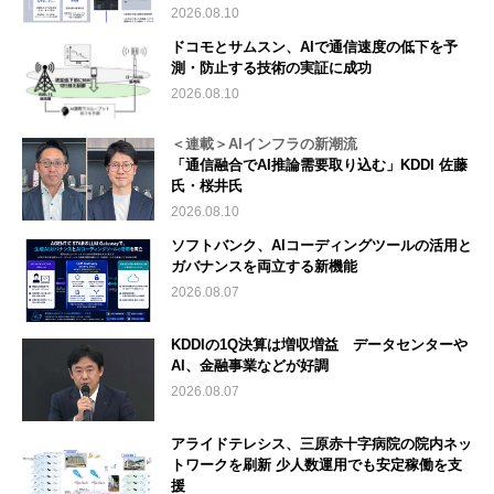
2026.08.10
ドコモとサムスン、AIで通信速度の低下を予
測・防止する技術の実証に成功
2026.08.10
＜連載＞AIインフラの新潮流
「通信融合でAI推論需要取り込む」KDDI 佐藤
氏・桜井氏
2026.08.10
ソフトバンク、AIコーディングツールの活用と
ガバナンスを両立する新機能
2026.08.07
KDDIの1Q決算は増収増益 データセンターや
AI、金融事業などが好調
2026.08.07
アライドテレシス、三原赤十字病院の院内ネッ
トワークを刷新 少人数運用でも安定稼働を支
援