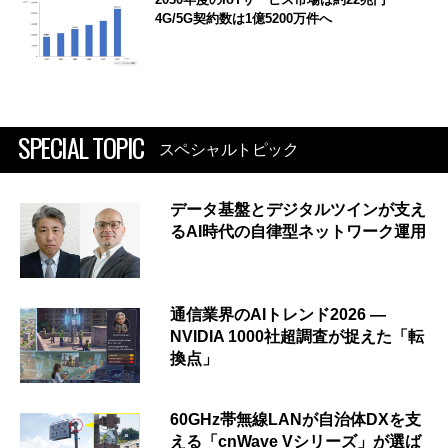
4G/5G契約数は1億5200万件へ
SPECIAL TOPIC
スペシャルトピック
データ基盤とデジタルツインが支え
るAI時代の自律型ネットワーク運用
通信業界のAIトレンド2026 ―
NVIDIA 1000社超調査が捉えた「転
換点」
60GHz帯無線LANが自治体DXを支
える「cnWave Vシリーズ」が選ば