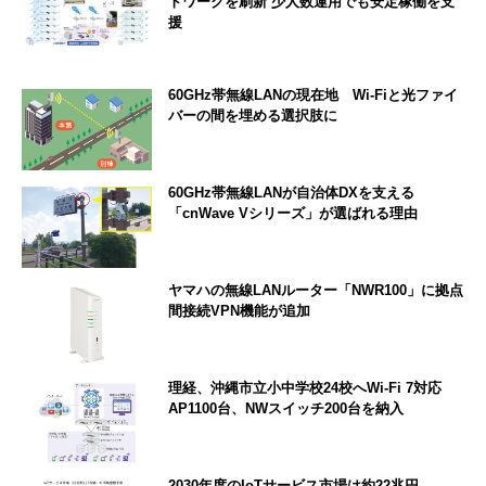
トワークを刷新 少人数運用でも安定稼働を支
援
60GHz帯無線LANの現在地 Wi-Fiと光ファイ
バーの間を埋める選択肢に
60GHz帯無線LANが自治体DXを支える
「cnWave Vシリーズ」が選ばれる理由
ヤマハの無線LANルーター「NWR100」に拠点
間接続VPN機能が追加
理経、沖縄市立小中学校24校へWi-Fi 7対応
AP1100台、NWスイッチ200台を納入
2030年度のIoTサービス市場は約22兆円