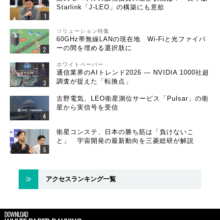
Starlink「J-LEO」の構築にも意欲
ソリューション特集
60GHz帯無線LANの現在地 Wi-Fiと光ファイバ
ーの間を埋める選択肢に
ホワイトペーパー
通信業界のAIトレンド2026 ― NVIDIA 1000社超
調査が捉えた「転換点」
古野電気、LEO衛星測位サービス「Pulsar」の衛
星から実信号を受信
衛星コンステ、日本の勝ち筋は「負けないこ
と」 宇宙開発の最新動向を三菱総研が解説
アクセスランキング一覧
DOWNLOAD