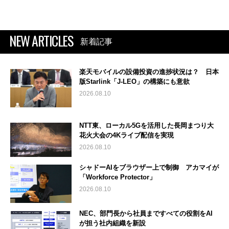
NEW ARTICLES
新着記事
楽天モバイルの設備投資の進捗状況は？ 日本
版Starlink「J-LEO」の構築にも意欲
2026.08.10
NTT東、ローカル5Gを活用した長岡まつり大
花火大会の4Kライブ配信を実現
2026.08.10
シャドーAIをブラウザー上で制御 アカマイが
「Workforce Protector」
2026.08.10
NEC、部門長から社員まですべての役割をAI
が担う社内組織を新設