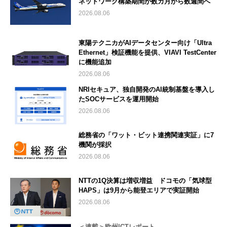
ネットワーク構築期間が数カ月から数週間へ
2026.08.06
東陽テクニカがAIデータセンター向け「Ultra
Ethernet」検証機能を提供、VIAVI TestCenter
に機能追加
2026.08.06
NRIセキュア、独自開発のAI統制基盤を導入し
たSOCサービスを運用開始
2026.08.06
総務省の「ワット・ビット連携関連実証」に7
機関が採択
2026.08.06
NTTの1Q決算は増収増益 ドコモの「気球型
HAPS」は9月から能登エリアで実証開始
2026.08.06
＜連載＞欧州ICTレポート