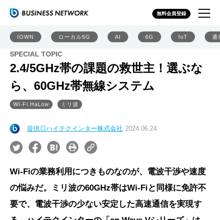
無料会員登録
IOWN
ローカル5G
AI
6G
IoT
通
SPECIAL TOPIC
2.4/5GHz帯の課題の救世主！選ぶな
ら、60GHz帯無線システム
Wi-Fi HaLow
ミリ波
提供◎ハイテクインター株式会社
2024.06.24
Wi-Fiの業務利用につきものなのが、電波干渉や速度
の悩みだ。ミリ波の60GHz帯はWi-Fiと同様に免許不
要で、電波干渉の少ない安定した高速通信を実現す