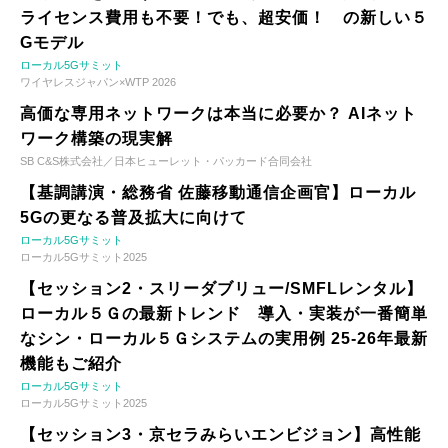
ライセンス費用も不要！でも、超安価！ の新しい５
Gモデル
ローカル5Gサミット
ワイヤレスジャパン×WTP 2026
高価な専用ネットワークは本当に必要か？ AIネット
ワーク構築の現実解
SB C&S株式会社／日本ヒューレット・パッカード合同会社
【基調講演・総務省 佐藤移動通信企画官】ローカル
5Gの更なる普及拡大に向けて
ローカル5Gサミット
ローカル5Gサミット2025
【セッション2・スリーダブリュー/SMFLレンタル】
ローカル５Ｇの最新トレンド 導入・実装が一番簡単
なシン・ローカル５Ｇシステムの実用例 25-26年最新
機能もご紹介
ローカル5Gサミット
ローカル5Gサミット2025
【セッション3・京セラみらいエンビジョン】高性能