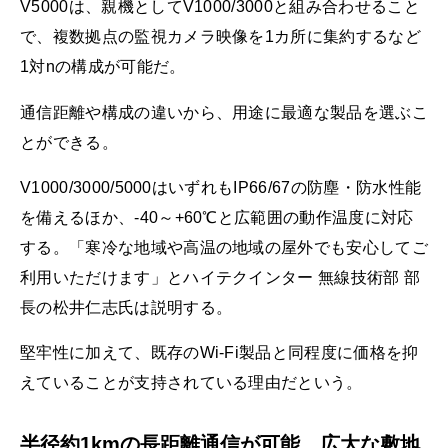
V5000は、親機としてV1000/3000と組み合わせること
で、複数拠点の監視カメラ映像を1カ所に集約するなど
1対nの構成が可能だ。
通信距離や構成の違いから、用途に最適な製品を選ぶこ
とができる。
V1000/3000/5000はいずれもIP66/67の防塵・防水性能
を備えるほか、-40～+60℃と広範囲の動作温度に対応
する。「寒冷な地域や高温の地域の屋外でも安心してご
利用いただけます」とハイテクインター 無線技術部 部
長の松井仁志氏は説明する。
堅牢性に加えて、既存のWi-Fi製品と同程度に価格を抑
えていることが支持されている理由だという。
半径約1kmの長距離通信が可能。広大な敷地