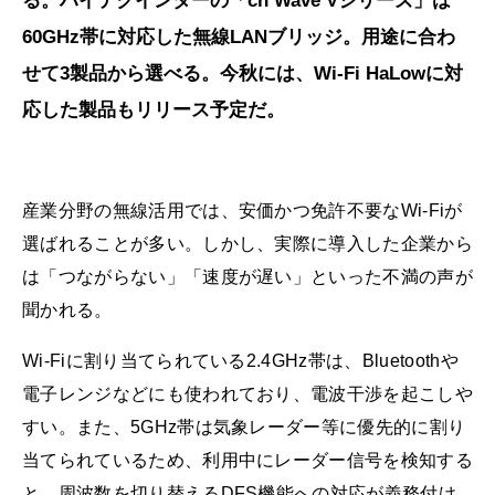
る。ハイテクインターの「cn Wave Vシリーズ」は
60GHz帯に対応した無線LANブリッジ。用途に合わ
せて3製品から選べる。今秋には、Wi-Fi HaLowに対
応した製品もリリース予定だ。
産業分野の無線活用では、安価かつ免許不要なWi-Fiが
選ばれることが多い。しかし、実際に導入した企業から
は「つながらない」「速度が遅い」といった不満の声が
聞かれる。
Wi-Fiに割り当てられている2.4GHz帯は、Bluetoothや
電子レンジなどにも使われており、電波干渉を起こしや
すい。また、5GHz帯は気象レーダー等に優先的に割り
当てられているため、利用中にレーダー信号を検知する
と、周波数を切り替えるDFS機能への対応が義務付け