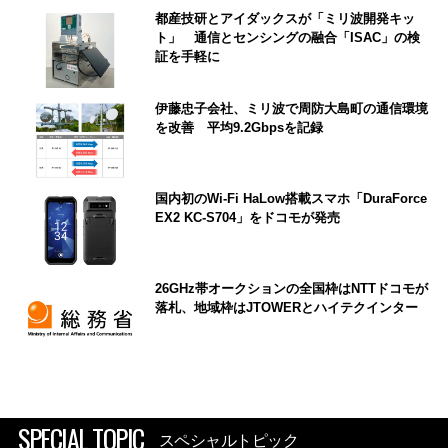
都産技研とアイダックスが「ミリ波開発キッ
ト」 通信とセンシングの融合「ISAC」の検
証を手軽に
伊藤忠子会社、ミリ波で周防大島町の通信環境
を改善 平均9.2Gbpsを記録
国内初のWi-Fi HaLow搭載スマホ「DuraForce
EX2 KC-S704」をドコモが発売
26GHz帯オークションの全国枠はNTTドコモが
落札、地域枠はJTOWERとハイテクインター
SPECIAL TOPIC
スペシャルトピック