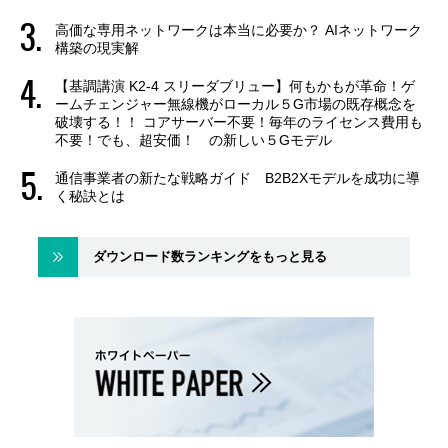
高価な専用ネットワークは本当に必要か？ AIネットワーク
構築の現実解
【基調講演 K2-4 スリーダブリュー】何もかもが革命！ゲ
ームチェンジャー無線機がローカル５G市場の既存概念を
破壊する！！ コアサーバー不要！毎年のライセンス費用も
不要！でも、超安価！ の新しい５Gモデル
通信事業者の新たな戦略ガイド B2B2Xモデルを成功に導
く秘訣とは
ダウンロード数ランキングをもっと見る