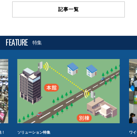
記事一覧
FEATURE
特集
結！
ソリューション特集
ワイ