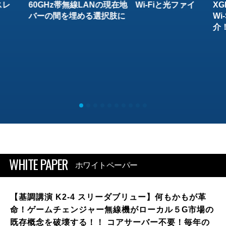
スレ
60GHz帯無線LANの現在地 Wi-Fiと光ファイ
XG
バーの間を埋める選択肢に
W
介
WHITE PAPER
ホワイトペーパー
【基調講演 K2-4 スリーダブリュー】何もかもが革
命！ゲームチェンジャー無線機がローカル５G市場の
既存概念を破壊する！！ コアサーバー不要！毎年の