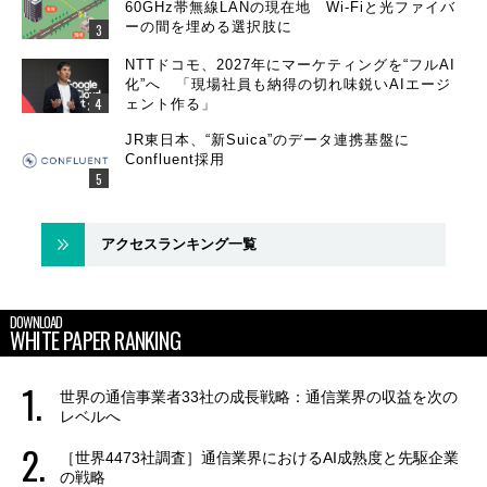
60GHz帯無線LANの現在地 Wi-Fiと光ファイバ
ーの間を埋める選択肢に
NTTドコモ、2027年にマーケティングを“フルAI
化”へ 「現場社員も納得の切れ味鋭いAIエージ
ェント作る」
JR東日本、“新Suica”のデータ連携基盤に
Confluent採用
アクセスランキング一覧
DOWNLOAD
WHITE PAPER RANKING
世界の通信事業者33社の成長戦略：通信業界の収益を次の
レベルへ
［世界4473社調査］通信業界におけるAI成熟度と先駆企業
の戦略