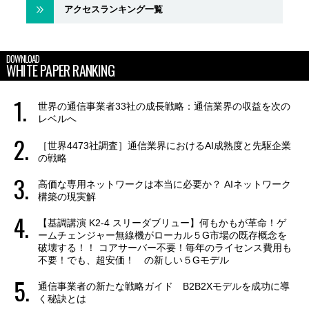
アクセスランキング一覧
DOWNLOAD
WHITE PAPER RANKING
世界の通信事業者33社の成長戦略：通信業界の収益を次の
レベルへ
［世界4473社調査］通信業界におけるAI成熟度と先駆企業
の戦略
高価な専用ネットワークは本当に必要か？ AIネットワーク
構築の現実解
【基調講演 K2-4 スリーダブリュー】何もかもが革命！ゲ
ームチェンジャー無線機がローカル５G市場の既存概念を
破壊する！！ コアサーバー不要！毎年のライセンス費用も
不要！でも、超安価！ の新しい５Gモデル
通信事業者の新たな戦略ガイド B2B2Xモデルを成功に導
く秘訣とは