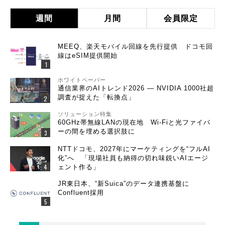
週間
月間
会員限定
MEEQ、楽天モバイル回線を先行提供 ドコモ回
線はeSIM提供開始
ホワイトペーパー
通信業界のAIトレンド2026 ― NVIDIA 1000社超
調査が捉えた「転換点」
ソリューション特集
60GHz帯無線LANの現在地 Wi-Fiと光ファイバ
ーの間を埋める選択肢に
NTTドコモ、2027年にマーケティングを“フルAI
化”へ 「現場社員も納得の切れ味鋭いAIエージ
ェント作る」
JR東日本、“新Suica”のデータ連携基盤に
Confluent採用