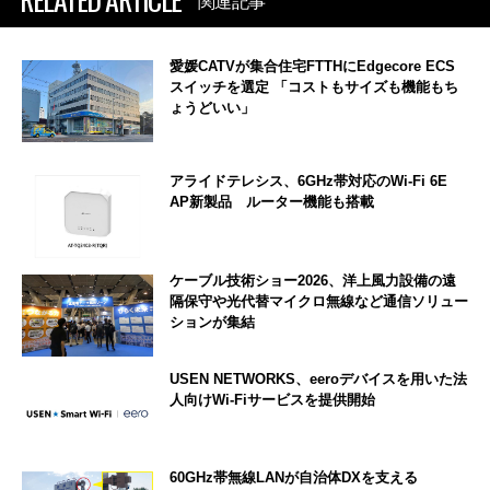
関連記事
愛媛CATVが集合住宅FTTHにEdgecore ECS
スイッチを選定 「コストもサイズも機能もち
ょうどいい」
アライドテレシス、6GHz帯対応のWi-Fi 6E
AP新製品 ルーター機能も搭載
ケーブル技術ショー2026、洋上風力設備の遠
隔保守や光代替マイクロ無線など通信ソリュー
ションが集結
USEN NETWORKS、eeroデバイスを用いた法
人向けWi-Fiサービスを提供開始
60GHz帯無線LANが自治体DXを支える