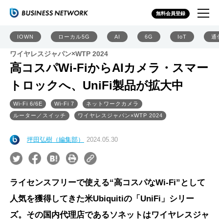
無料会員登録
IOWN
ローカル5G
AI
6G
IoT
通
ワイヤレスジャパン×WTP 2024
高コスパWi-FiからAIカメラ・スマー
トロックへ、UniFi製品が拡大中
Wi-Fi 6/6E
Wi-Fi 7
ネットワークカメラ
ルーター／スイッチ
ワイヤレスジャパン×WTP 2024
坪田弘樹（編集部）
2024.05.30
ライセンスフリーで使える“高コスパなWi-Fi”として
人気を獲得してきた米Ubiquitiの「UniFi」シリー
ズ。その国内代理店であるソネットはワイヤレスジャ