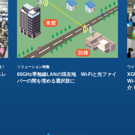
結！
ソリューション特集
ワイ
スレ
60GHz帯無線LANの現在地 Wi-Fiと光ファイ
XG
バーの間を埋める選択肢に
W
介