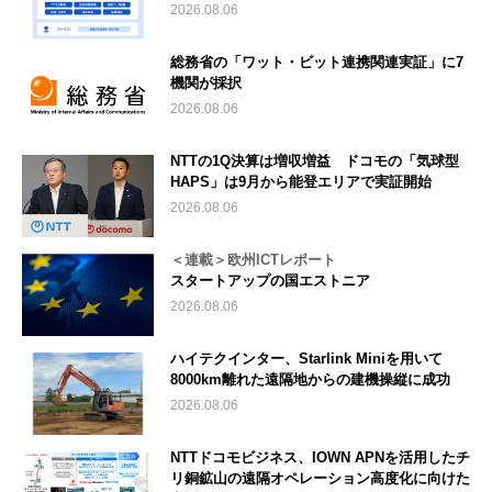
2026.08.06
総務省の「ワット・ビット連携関連実証」に7
機関が採択
2026.08.06
NTTの1Q決算は増収増益 ドコモの「気球型
HAPS」は9月から能登エリアで実証開始
2026.08.06
＜連載＞欧州ICTレポート
スタートアップの国エストニア
2026.08.06
ハイテクインター、Starlink Miniを用いて
8000km離れた遠隔地からの建機操縦に成功
2026.08.06
NTTドコモビジネス、IOWN APNを活用したチ
リ銅鉱山の遠隔オペレーション高度化に向けた