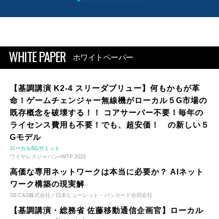
WHITE PAPER
ホワイトペーパー
【基調講演 K2-4 スリーダブリュー】何もかもが革
命！ゲームチェンジャー無線機がローカル５G市場の
既存概念を破壊する！！ コアサーバー不要！毎年の
ライセンス費用も不要！でも、超安価！ の新しい５
Gモデル
ローカル5Gサミット
ワイヤレスジャパン×WTP 2026
高価な専用ネットワークは本当に必要か？ AIネット
ワーク構築の現実解
SB C&S株式会社／日本ヒューレット・パッカード合同会社
【基調講演・総務省 佐藤移動通信企画官】ローカル