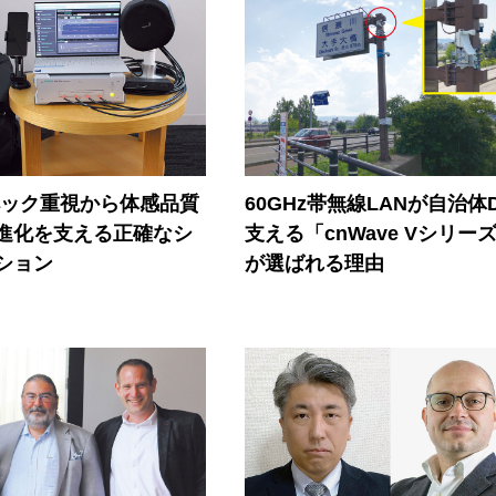
ペック重視から体感品質
60GHz帯無線LANが自治体
進化を支える正確なシ
支える「cnWave Vシリー
ション
が選ばれる理由