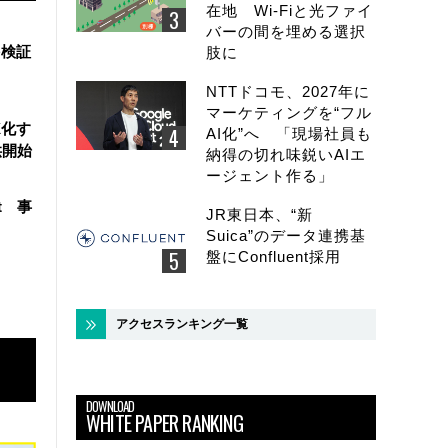
在地 Wi-Fiと光ファイ
バーの間を埋める選択
を検証
肢に
NTTドコモ、2027年に
マーケティングを“フル
X化す
AI化”へ 「現場社員も
供開始
納得の切れ味鋭いAIエ
ージェント作る」
t 事
JR東日本、“新
Suica”のデータ連携基
盤にConfluent採用
アクセスランキング一覧
DOWNLOAD
WHITE PAPER RANKING