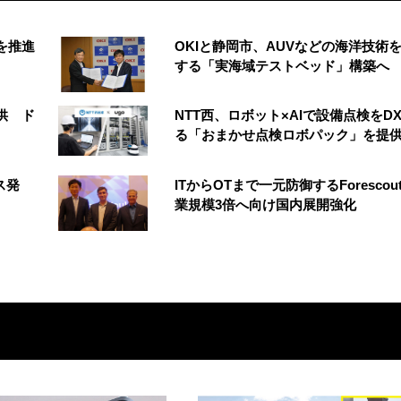
創を推進
OKIと静岡市、AUVなどの海洋技術
する「実海域テストベッド」構築へ
供 ド
NTT西、ロボット×AIで設備点検をD
る「おまかせ点検ロボパック」を提
ス発
ITからOTまで一元防御するForescou
業規模3倍へ向け国内展開強化