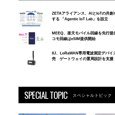
ZETAアライアンス、AIとIoTの共
する 「Agentic IoT Lab」を設立
MEEQ、楽天モバイル回線を先行提
コモ回線はeSIM提供開始
IIJ、LoRaWAN専用電波測定デバイ
売 ゲートウェイの置局設計を支援
SPECIAL TOPIC
スペシャルトピック