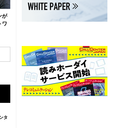
ンが
トワ
ンタ