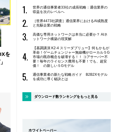
世界の通信事業者33社の成長戦略：通信業界の
収益を次のレベルへ
［世界4473社調査］通信業界におけるAI成熟度
と先駆企業の戦略
高価な専用ネットワークは本当に必要か？ AIネ
ットワーク構築の現実解
【基調講演 K2-4 スリーダブリュー】何もかもが
革命！ゲームチェンジャー無線機がローカル５G
DXを
市場の既存概念を破壊する！！ コアサーバー不
要！毎年のライセンス費用も不要！でも、超安
ズ」
価！ の新しい５Gモデル
通信事業者の新たな戦略ガイド B2B2Xモデル
を成功に導く秘訣とは
ダウンロード数ランキングをもっと見る