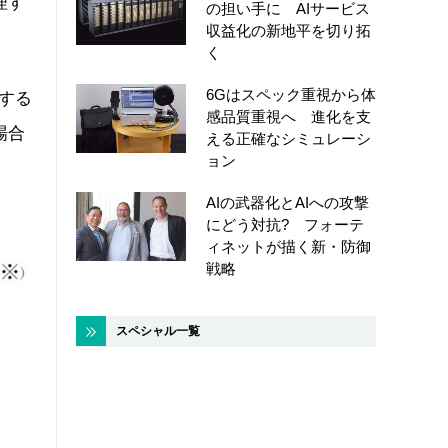
理す
の担い手に AIサービス
収益化の新地平を切り拓
く
6Gはスペック重視から体
する
感品質重視へ 進化を支
場合
える正確なシミュレーシ
ョン
AIの武器化とAIへの攻撃
にどう対抗? フォーテ
ィネットが描く新・防御
戦略
スペシャル一覧