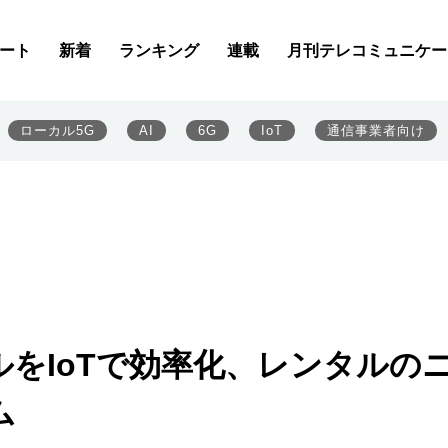
ート
新着
ランキング
連載
月刊テレコミュニケー
ローカル5G
AI
6G
IoT
通信事業者向け
をIoTで効率化、レンタルの
ム