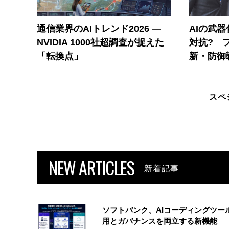
通信業界のAIトレンド2026 ―
AIの武
NVIDIA 1000社超調査が捉えた
対抗? 
「転換点」
新・防御
スペ
NEW ARTICLES
新着記事
ソフトバンク、AIコーディングツー
用とガバナンスを両立する新機能