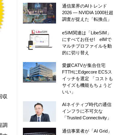
通信業界のAIトレンド
2026 ― NVIDIA 1000社超
調査が捉えた「転換点」
eSIM関連は「LibeSIM」
にすべてお任せ! eIMで
マルチプロファイルを動
的に切り替え
愛媛CATVが集合住宅
FTTHにEdgecore ECSス
イッチを選定 「コストも
サイズも機能もちょうど
いい」
回収
AIネイティブ時代の通信
インフラに不可欠な
「Trusted Connectivity」
程調
通信事業者が「AI Grid」