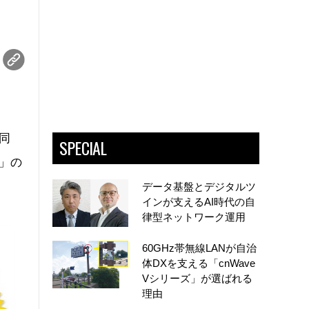
同
SPECIAL
l」の
データ基盤とデジタルツ
インが支えるAI時代の自
律型ネットワーク運用
60GHz帯無線LANが自治
体DXを支える「cnWave
Vシリーズ」が選ばれる
理由