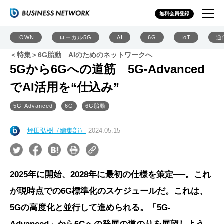
無料会員登録
IOWN
ローカル5G
AI
6G
IoT
通
＜特集＞6G胎動 AIのためのネットワークへ
5Gから6Gへの道筋 5G-Advanced
でAI活用を“仕込み”
5G-Advanced
6G
6G胎動
坪田弘樹（編集部）
2024.05.15
2025年に開始、2028年に最初の仕様を策定──。これ
が現時点での6G標準化のスケジュールだ。これは、
5Gの高度化と並行して進められる。「5G-