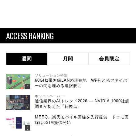
ACCESS RANKING
週間
月間
会員限定
ソリューション特集
60GHz帯無線LANの現在地 Wi-Fiと光ファイバ
ーの間を埋める選択肢に
ホワイトペーパー
通信業界のAIトレンド2026 ― NVIDIA 1000社超
調査が捉えた「転換点」
MEEQ、楽天モバイル回線を先行提供 ドコモ回
線はeSIM提供開始