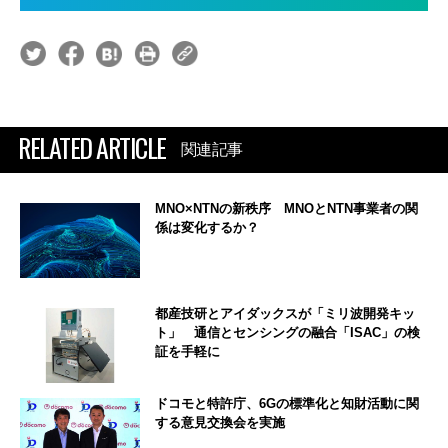
RELATED ARTICLE
関連記事
MNO×NTNの新秩序 MNOとNTN事業者の関
係は変化するか？
都産技研とアイダックスが「ミリ波開発キッ
ト」 通信とセンシングの融合「ISAC」の検
証を手軽に
ドコモと特許庁、6Gの標準化と知財活動に関
する意見交換会を実施