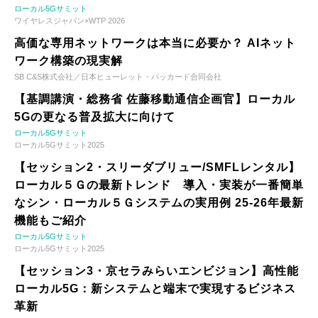
ローカル5Gサミット
ワイヤレスジャパン×WTP 2026
高価な専用ネットワークは本当に必要か？ AIネット
ワーク構築の現実解
SB C&S株式会社／日本ヒューレット・パッカード合同会社
【基調講演・総務省 佐藤移動通信企画官】ローカル
5Gの更なる普及拡大に向けて
ローカル5Gサミット
ローカル5Gサミット2025
【セッション2・スリーダブリュー/SMFLレンタル】
ローカル５Ｇの最新トレンド 導入・実装が一番簡単
なシン・ローカル５Ｇシステムの実用例 25-26年最新
機能もご紹介
ローカル5Gサミット
ローカル5Gサミット2025
【セッション3・京セラみらいエンビジョン】高性能
ローカル5G：新システムと端末で実現するビジネス
革新