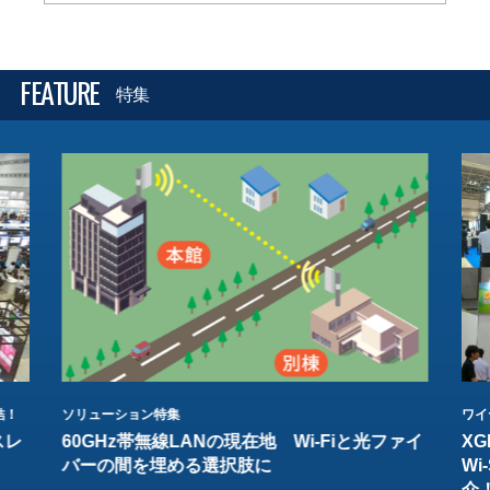
FEATURE
特集
結！
ソリューション特集
ワイ
スレ
60GHz帯無線LANの現在地 Wi-Fiと光ファイ
XG
バーの間を埋める選択肢に
W
介