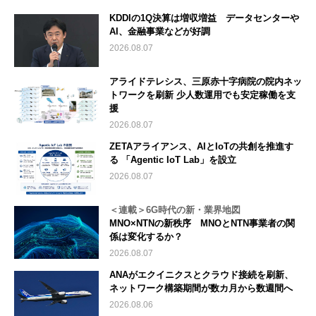
KDDIの1Q決算は増収増益 データセンターや
AI、金融事業などが好調
2026.08.07
アライドテレシス、三原赤十字病院の院内ネッ
トワークを刷新 少人数運用でも安定稼働を支
援
2026.08.07
ZETAアライアンス、AIとIoTの共創を推進す
る 「Agentic IoT Lab」を設立
2026.08.07
＜連載＞6G時代の新・業界地図
MNO×NTNの新秩序 MNOとNTN事業者の関
係は変化するか？
2026.08.07
ANAがエクイニクスとクラウド接続を刷新、
ネットワーク構築期間が数カ月から数週間へ
2026.08.06