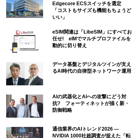
Edgecore ECSスイッチを選定
「コストもサイズも機能もちょうど
いい」
eSIM関連は「LibeSIM」にすべてお
任せ! eIMでマルチプロファイルを
動的に切り替え
データ基盤とデジタルツインが支え
るAI時代の自律型ネットワーク運用
AIの武器化とAIへの攻撃にどう対
抗? フォーティネットが描く新・
防御戦略
通信業界のAIトレンド2026 ―
NVIDIA 1000社超調査が捉えた「転