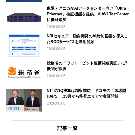
東陽テクニカがAIデータセンター向け「Ultra
Ethernet」検証機能を提供、VIAVI TestCenter
に機能追加
2026.08.06
NRIセキュア、独自開発のAI統制基盤を導入し
たSOCサービスを運用開始
2026.08.06
総務省の「ワット・ビット連携関連実証」に7
機関が採択
2026.08.06
NTTの1Q決算は増収増益 ドコモの「気球型
HAPS」は9月から能登エリアで実証開始
2026.08.06
記事一覧