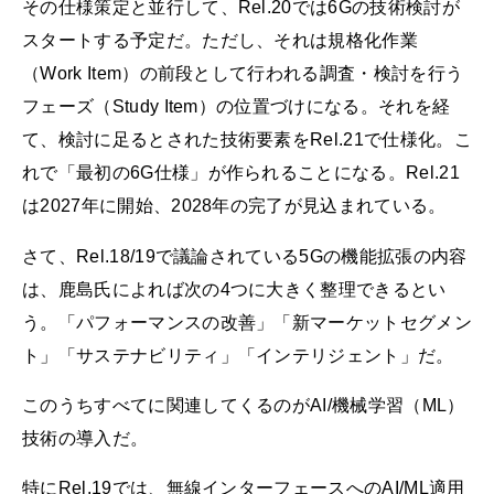
その仕様策定と並行して、Rel.20では6Gの技術検討が
スタートする予定だ。ただし、それは規格化作業
（Work Item）の前段として行われる調査・検討を行う
フェーズ（Study Item）の位置づけになる。それを経
て、検討に足るとされた技術要素をRel.21で仕様化。こ
れで「最初の6G仕様」が作られることになる。Rel.21
は2027年に開始、2028年の完了が見込まれている。
さて、Rel.18/19で議論されている5Gの機能拡張の内容
は、鹿島氏によれば次の4つに大きく整理できるとい
う。「パフォーマンスの改善」「新マーケットセグメン
ト」「サステナビリティ」「インテリジェント」だ。
このうちすべてに関連してくるのがAI/機械学習（ML）
技術の導入だ。
特にRel.19では、無線インターフェースへのAI/ML適用