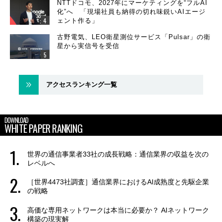
NTTドコモ、2027年にマーケティングを“フルAI
化”へ 「現場社員も納得の切れ味鋭いAIエージ
ェント作る」
古野電気、LEO衛星測位サービス「Pulsar」の衛
星から実信号を受信
アクセスランキング一覧
DOWNLOAD
WHITE PAPER RANKING
世界の通信事業者33社の成長戦略：通信業界の収益を次の
レベルへ
［世界4473社調査］通信業界におけるAI成熟度と先駆企業
の戦略
高価な専用ネットワークは本当に必要か？ AIネットワーク
構築の現実解