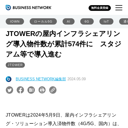
無料会員登録
IOWN
ローカル5G
AI
6G
IoT
通
JTOWERの屋内インフラシェアリン
グ導入物件数が累計574件に スタジ
アム等で導入進む
JTOWER
BUSINESS NETWORK編集部
2024.05.09
JTOWERは2024年5月9日、屋内インフラシェアリン
グ・ソリューション導入済物件数（4G/5G、国内）は、