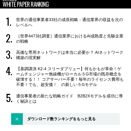
WHITE PAPER RANKING
世界の通信事業者33社の成長戦略：通信業界の収益を次の
レベルへ
［世界4473社調査］通信業界におけるAI成熟度と先駆企業
の戦略
高価な専用ネットワークは本当に必要か？ AIネットワーク
構築の現実解
【基調講演 K2-4 スリーダブリュー】何もかもが革命！ゲ
ームチェンジャー無線機がローカル５G市場の既存概念を
破壊する！！ コアサーバー不要！毎年のライセンス費用も
不要！でも、超安価！ の新しい５Gモデル
通信事業者の新たな戦略ガイド B2B2Xモデルを成功に導
く秘訣とは
ダウンロード数ランキングをもっと見る