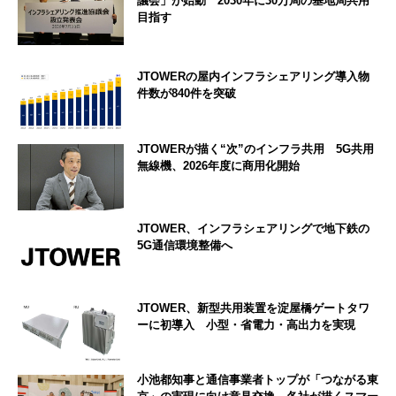
議会」が始動 2030年に30万局の基地局共用
目指す
JTOWERの屋内インフラシェアリング導入物
件数が840件を突破
JTOWERが描く“次”のインフラ共用 5G共用
無線機、2026年度に商用化開始
JTOWER、インフラシェアリングで地下鉄の
5G通信環境整備へ
JTOWER、新型共用装置を淀屋橋ゲートタワ
ーに初導入 小型・省電力・高出力を実現
小池都知事と通信事業者トップが「つながる東