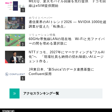
MEEQ、楽天モバイル回線を先行提供 ドコモ回
線はeSIM提供開始
ホワイトペーパー
通信業界のAIトレンド2026 ― NVIDIA 1000社超
調査が捉えた「転換点」
ソリューション特集
60GHz帯無線LANの現在地 Wi-Fiと光ファイバ
ーの間を埋める選択肢に
NTTドコモ、2027年にマーケティングを“フルAI
化”へ 「現場社員も納得の切れ味鋭いAIエージ
ェント作る」
JR東日本、“新Suica”のデータ連携基盤に
Confluent採用
アクセスランキング一覧
DOWNLOAD