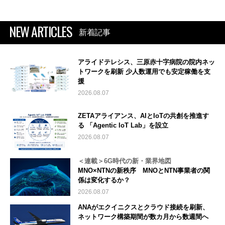
NEW ARTICLES
新着記事
アライドテレシス、三原赤十字病院の院内ネッ
トワークを刷新 少人数運用でも安定稼働を支
援
2026.08.07
ZETAアライアンス、AIとIoTの共創を推進す
る 「Agentic IoT Lab」を設立
2026.08.07
＜連載＞6G時代の新・業界地図
MNO×NTNの新秩序 MNOとNTN事業者の関
係は変化するか？
2026.08.07
ANAがエクイニクスとクラウド接続を刷新、
ネットワーク構築期間が数カ月から数週間へ