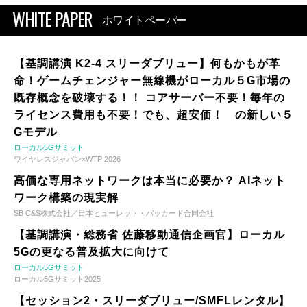
WHITE PAPER
ホワイトペーパー
【基調講演 K2-4 スリーダブリュー】何もかもが革
命！ゲームチェンジャー無線機がローカル５G市場の
既存概念を破壊する！！ コアサーバー不要！毎年の
ライセンス費用も不要！でも、超安価！ の新しい５
Gモデル
ローカル5Gサミット
ワイヤレスジャパン×WTP 2026
高価な専用ネットワークは本当に必要か？ AIネット
ワーク構築の現実解
SB C&S株式会社／日本ヒューレット・パッカード合同会社
【基調講演・総務省 佐藤移動通信企画官】ローカル
5Gの更なる普及拡大に向けて
ローカル5Gサミット
ローカル5Gサミット2025
【セッション2・スリーダブリュー/SMFLレンタル】