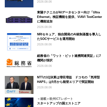
2026.08.06
東陽テクニカがAIデータセンター向け「Ultra
Ethernet」検証機能を提供、VIAVI TestCenter
に機能追加
2026.08.06
NRIセキュア、独自開発のAI統制基盤を導入し
たSOCサービスを運用開始
2026.08.06
総務省の「ワット・ビット連携関連実証」に7
機関が採択
2026.08.06
NTTの1Q決算は増収増益 ドコモの「気球型
HAPS」は9月から能登エリアで実証開始
2026.08.06
＜連載＞欧州ICTレポート
スタートアップの国エストニア