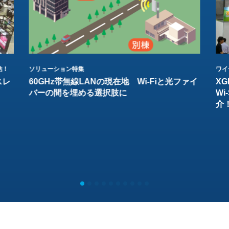
結！
ソリューション特集
ワイ
スレ
60GHz帯無線LANの現在地 Wi-Fiと光ファイ
XG
バーの間を埋める選択肢に
W
介