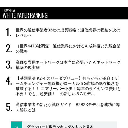
DOWNLOAD
WHITE PAPER RANKING
世界の通信事業者33社の成長戦略：通信業界の収益を次の
レベルへ
［世界4473社調査］通信業界におけるAI成熟度と先駆企業
の戦略
高価な専用ネットワークは本当に必要か？ AIネットワーク
構築の現実解
【基調講演 K2-4 スリーダブリュー】何もかもが革命！ゲ
ームチェンジャー無線機がローカル５G市場の既存概念を
破壊する！！ コアサーバー不要！毎年のライセンス費用も
不要！でも、超安価！ の新しい５Gモデル
通信事業者の新たな戦略ガイド B2B2Xモデルを成功に導
く秘訣とは
ダウンロード数ランキングをもっと見る