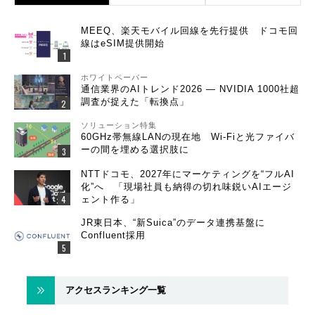
MEEQ、楽天モバイル回線を先行提供 ドコモ回
線はeSIM提供開始
ホワイトペーパー
通信業界のAIトレンド2026 ― NVIDIA 1000社超
調査が捉えた「転換点」
ソリューション特集
60GHz帯無線LANの現在地 Wi-Fiと光ファイバ
ーの間を埋める選択肢に
NTTドコモ、2027年にマーケティングを“フルAI
化”へ 「現場社員も納得の切れ味鋭いAIエージ
ェント作る」
JR東日本、“新Suica”のデータ連携基盤に
Confluent採用
アクセスランキング一覧