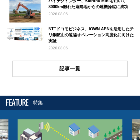
ハイテクインター、Starlink Miniを用いて
8000km離れた遠隔地からの建機操縦に成功
2026.08.06
NTTドコモビジネス、IOWN APNを活用したチ
リ銅鉱山の遠隔オペレーション高度化に向けた
実証
2026.08.06
記事一覧
FEATURE
特集