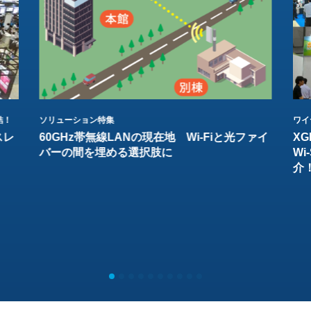
結！
ソリューション特集
ワイ
スレ
60GHz帯無線LANの現在地 Wi-Fiと光ファイ
XG
バーの間を埋める選択肢に
W
介