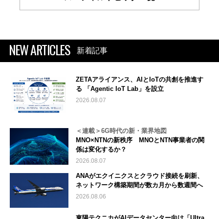
NEW ARTICLES
新着記事
ZETAアライアンス、AIとIoTの共創を推進す
る 「Agentic IoT Lab」を設立
2026.08.07
＜連載＞6G時代の新・業界地図
MNO×NTNの新秩序 MNOとNTN事業者の関
係は変化するか？
2026.08.07
ANAがエクイニクスとクラウド接続を刷新、
ネットワーク構築期間が数カ月から数週間へ
2026.08.06
東陽テクニカがAIデータセンター向け「Ultra