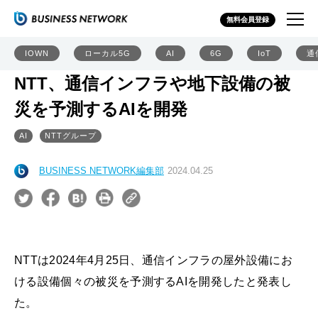
無料会員登録
IOWN
ローカル5G
AI
6G
IoT
通
NTT、通信インフラや地下設備の被
災を予測するAIを開発
AI
NTTグループ
BUSINESS NETWORK編集部
2024.04.25
NTTは2024年4月25日、通信インフラの屋外設備にお
ける設備個々の被災を予測するAIを開発したと発表し
た。