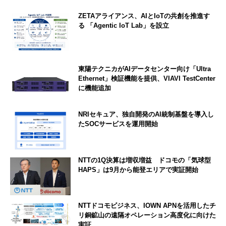
ZETAアライアンス、AIとIoTの共創を推進す
る 「Agentic IoT Lab」を設立
東陽テクニカがAIデータセンター向け「Ultra
Ethernet」検証機能を提供、VIAVI TestCenter
に機能追加
NRIセキュア、独自開発のAI統制基盤を導入し
たSOCサービスを運用開始
NTTの1Q決算は増収増益 ドコモの「気球型
HAPS」は9月から能登エリアで実証開始
NTTドコモビジネス、IOWN APNを活用したチ
リ銅鉱山の遠隔オペレーション高度化に向けた
実証