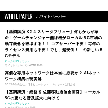
WHITE PAPER
ホワイトペーパー
【基調講演 K2-4 スリーダブリュー】何もかもが革
命！ゲームチェンジャー無線機がローカル５G市場の
既存概念を破壊する！！ コアサーバー不要！毎年の
ライセンス費用も不要！でも、超安価！ の新しい５
Gモデル
ローカル5Gサミット
ワイヤレスジャパン×WTP 2026
高価な専用ネットワークは本当に必要か？ AIネット
ワーク構築の現実解
SB C&S株式会社／日本ヒューレット・パッカード合同会社
【基調講演・総務省 佐藤移動通信企画官】ローカル
5Gの更なる普及拡大に向けて
ローカル5Gサミット
ローカル5Gサミット2025